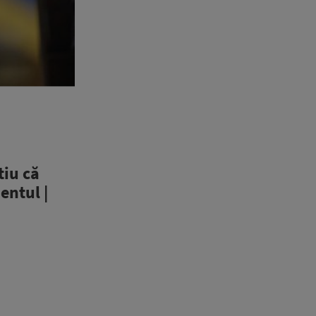
tiu că
entul |