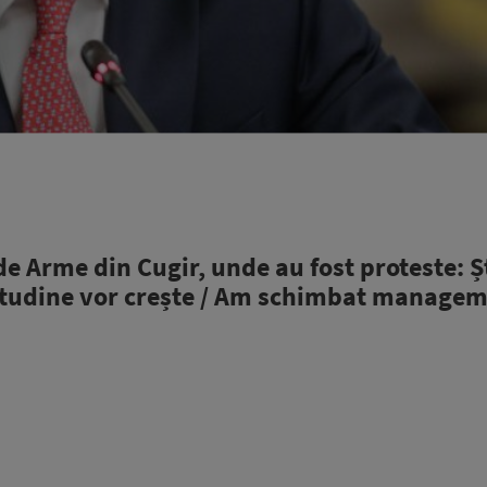
de Arme din Cugir, unde au fost proteste: Ș
rtitudine vor crește / Am schimbat managem