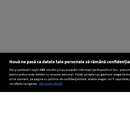
Nouă ne pasă ca datele tale personale să rămână confidenția
Setări:
Noi și partenerii noștri
585
stocăm și/sau accesăm informații pe dispozitivul dvs., precum i
pentru prelucrarea datelor cu caracter personal. Puteți accepta sau gestiona alegerile dvs
Dark Mode
orice moment, pe pagina cu politica de confidențialitate. Aceste alegeri vor fi raportate 
vor afecta navigarea.
Mai multe detalii
SOCIAL
Lipsa
Ilie
Rusia