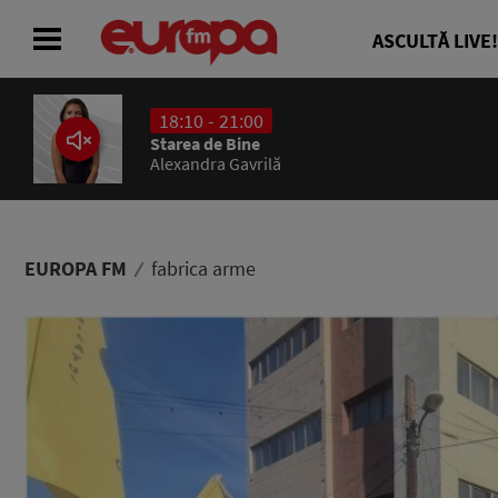
ASCULTĂ LIVE!
18:10 - 21:00
ACASĂ
Starea de Bine
Alexandra Gavrilă
ȘTIRI
RADIO
EUROPA FM
fabrica arme
CONCURSURI
PODCAST
ASCULTĂ LIVE