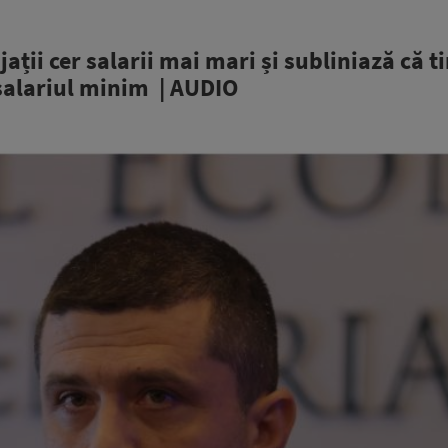
ații cer salarii mai mari și subliniază că ti
u salariul minim | AUDIO