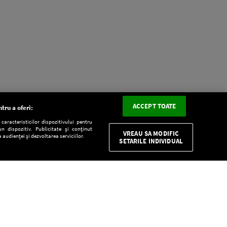
ACCEPT TOATE
tru a oferi:
aracteristicilor dispozitivului pentru
n dispozitiv. Publicitate și conținut
VREAU SA MODIFIC
 audienței și dezvoltarea serviciilor.
SETARILE INDIVIDUAL
CONFIDENŢIALITATE
Descarcă gratuit aplicaţia Europa FM pentru
smartphone: