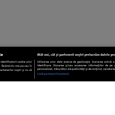
le
Atât noi, cât și partenerii noștri prelucrăm datele pen
dentificatorii cookie unici
Utilizarea unor date precise de geolocație. Scanarea activă a c
identificare. Stocarea și/sau accesarea informațiilor de pe u
. făcând clic mai jos sau în
personalizat, măsurători ale publicității și de conținut, cercetarea
partenerilor noștri și nu vă
Listă parteneri (furnizori)
INFORMAŢII