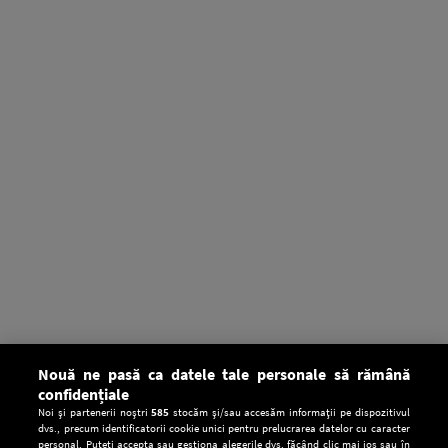
Nouă ne pasă ca datele tale personale să rămână
confidențiale
Noi și partenerii noștri
585
stocăm și/sau accesăm informații pe dispozitivul
dvs., precum identificatorii cookie unici pentru prelucrarea datelor cu caracter
personal. Puteți accepta sau gestiona alegerile dvs. făcând clic mai jos sau în