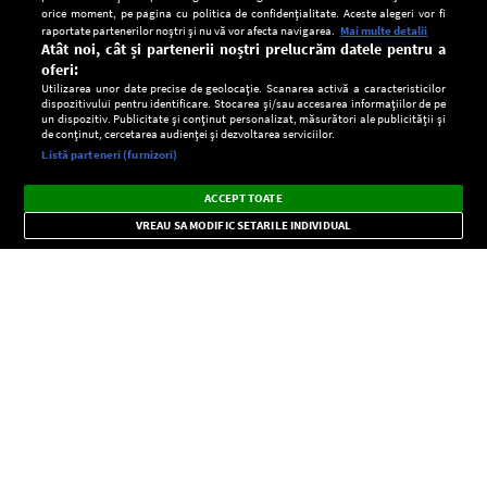
orice moment, pe pagina cu politica de confidențialitate. Aceste alegeri vor fi
raportate partenerilor noștri și nu vă vor afecta navigarea.
Mai multe detalii
Atât noi, cât și partenerii noștri prelucrăm datele pentru a
oferi:
Utilizarea unor date precise de geolocație. Scanarea activă a caracteristicilor
dispozitivului pentru identificare. Stocarea și/sau accesarea informațiilor de pe
un dispozitiv. Publicitate și conținut personalizat, măsurători ale publicității și
de conținut, cercetarea audienței și dezvoltarea serviciilor.
Setări:
Listă parteneri (furnizori)
Ascultă Europa FM în aplicație
Dark
×
Instalează
Radio live, podcasturi, știri și alerte
ACCEPT TOATE
Mode
importante.
VREAU SA MODIFIC SETARILE INDIVIDUAL
CONFIDENŢIALITATE
Copyright © Europa FM. Toate drepturile rezervate. 2026
SOCIAL