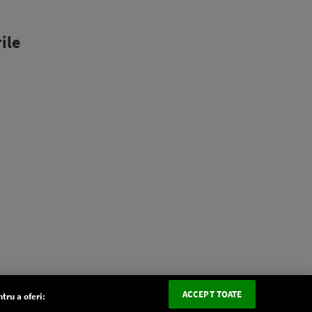
ile
ACCEPT TOATE
tru a oferi: