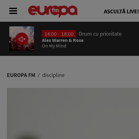
ASCULTĂ LIVE!
14:00 - 18:00
Drum cu prioritate
ACASĂ
Alex Warren & Rose
On My Mind
ȘTIRI
RADIO
EUROPA FM
discipline
CONCURSURI
PODCAST
ASCULTĂ LIVE