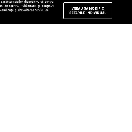
aracteristicilor dispozitivului pentru
n dispozitiv. Publicitate și conținut
VREAU SA MODIFIC
 audienței și dezvoltarea serviciilor.
SETARILE INDIVIDUAL
CONFIDENŢIALITATE
Descarcă gratuit aplicaţia Europa FM pentru
smartphone:
E