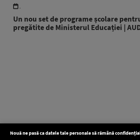
.
Un nou set de programe școlare pentru
pregătite de Ministerul Educației | AU
Nouă ne pasă ca datele tale personale să rămână confidenția