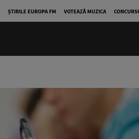
ȘTIRILE EUROPA FM
VOTEAZĂ MUZICA
CONCURS
14:00 - 18
Drum cu pri
Denis Ciuli