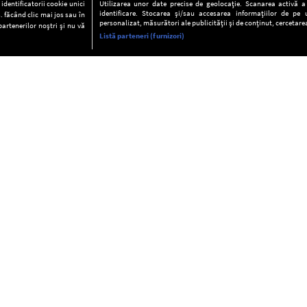
dentificatorii cookie unici
Utilizarea unor date precise de geolocație. Scanarea activă a c
identificare. Stocarea și/sau accesarea informațiilor de pe u
. făcând clic mai jos sau în
personalizat, măsurători ale publicității și de conținut, cercetarea
partenerilor noștri și nu vă
Listă parteneri (furnizori)
INFORMAŢII
FAQ
Valori editoriale
POLITICA DE CONFIDENŢIALITAT
Termeni şi condiţii
Notă de Informare
Despre cookies
Regulament general
GDPR
Contact