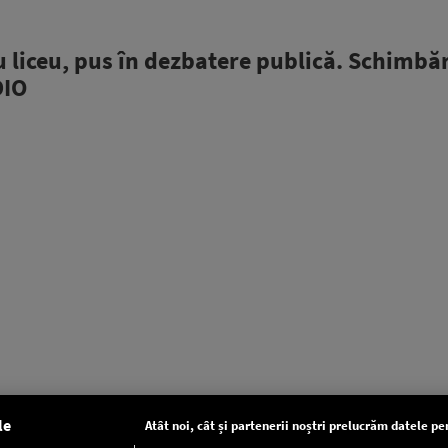
 liceu, pus în dezbatere publică. Schimbăr
DIO
le
Atât noi, cât și partenerii noștri prelucrăm datele pen