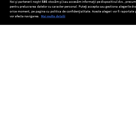
Setări:
Noi și partenerii noștri
585
stocăm și/sau accesăm informații pe dispozitivul dvs., precum i
pentru prelucrarea datelor cu caracter personal. Puteți accepta sau gestiona alegerile dvs
Dark Mode
orice moment, pe pagina cu politica de confidențialitate. Aceste alegeri vor fi raportate 
vor afecta navigarea.
Mai multe detalii
SOCIAL
Locatarii
Elevii
Pericol
blocului
din
pentru
din
Danemarca
șoferii
Copyright © Europa FM. Toate drepturile
rezervate. 2026
Rahova,
își
care
unde
vor
circulă
a
susține
pe
avut
oral
Autostrada
loc
lucrările
Soarelui.
explozia
pentru
CNAIR
de
a
avertizează