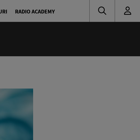
URI
RADIO ACADEMY
:00
oritate
naru și Diana Enache