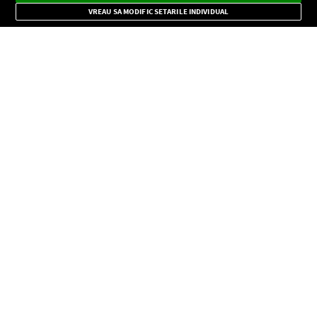
Mode
importante.
VREAU SA MODIFIC SETARILE INDIVIDUAL
CONFIDENŢIALITATE
Copyright © Europa FM. Toate drepturile rezervate. 2026
SOCIAL
INFORMAŢII