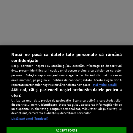
Nouă ne pasă ca datele tale personale să rămână
confidențiale
Noi și partenerii noștri
585
stocăm și/sau accesăm informații pe dispozitivul
dvs., precum identificatorii cookie unici pentru prelucrarea datelor cu caracter
personal. Puteți accepta sau gestiona alegerile dvs. făcând clic mai jos sau în
orice moment, pe pagina cu politica de confidențialitate. Aceste alegeri vor fi
raportate partenerilor noștri și nu vă vor afecta navigarea.
Mai multe detalii
Atât noi, cât și partenerii noștri prelucrăm datele pentru a
oferi:
Utilizarea unor date precise de geolocație. Scanarea activă a caracteristicilor
dispozitivului pentru identificare. Stocarea și/sau accesarea informațiilor de pe
un dispozitiv. Publicitate și conținut personalizat, măsurători ale publicității și
de conținut, cercetarea audienței și dezvoltarea serviciilor.
Setări:
Listă parteneri (furnizori)
Ascultă Europa FM în aplicație
Dark
×
Instalează
Radio live, podcasturi, știri și alerte
ACCEPT TOATE