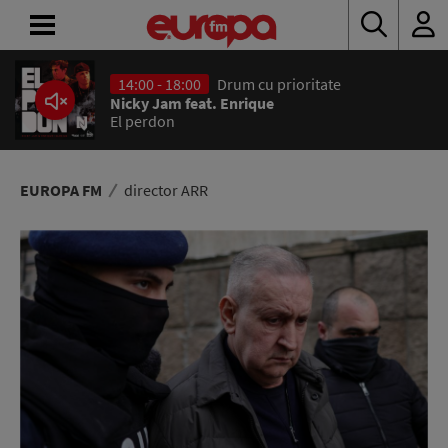
14:00 - 18:00
Drum cu prioritate
ACASĂ
Nicky Jam feat. Enrique
El perdon
ȘTIRI
RADIO
EUROPA FM
director ARR
CONCURSURI
PODCAST
ASCULTĂ
LIVE