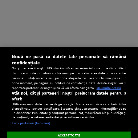
Nouă ne pasă ca datele tale personale să rămână
confidențiale
Noi și partenerii noștri
585
stocăm și/sau accesăm informații pe dispozitivul
dvs., precum identificatorii cookie unici pentru prelucrarea datelor cu caracter
personal. Puteți accepta sau gestiona alegerile dvs. făcând clic mai jos sau în
orice moment, pe pagina cu politica de confidențialitate. Aceste alegeri vor fi
raportate partenerilor noștri și nu vă vor afecta navigarea.
Mai multe detalii
Atât noi, cât și partenerii noștri prelucrăm datele pentru a
oferi:
Utilizarea unor date precise de geolocație. Scanarea activă a caracteristicilor
dispozitivului pentru identificare. Stocarea și/sau accesarea informațiilor de pe
un dispozitiv. Publicitate și conținut personalizat, măsurători ale publicității și
de conținut, cercetarea audienței și dezvoltarea serviciilor.
Setări:
Listă parteneri (furnizori)
Ascultă Europa FM în aplicație
Dark
×
Instalează
Radio live, podcasturi, știri și alerte
ACCEPT TOATE