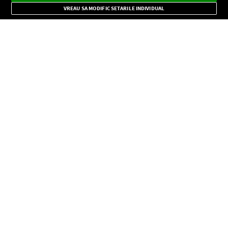
Mode
importante.
VREAU SA MODIFIC SETARILE INDIVIDUAL
CONFIDENŢIALITATE
Copyright © Europa FM. Toate drepturile rezervate. 2026
SOCIAL
INFORMAŢII