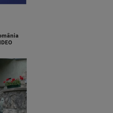
România
VIDEO