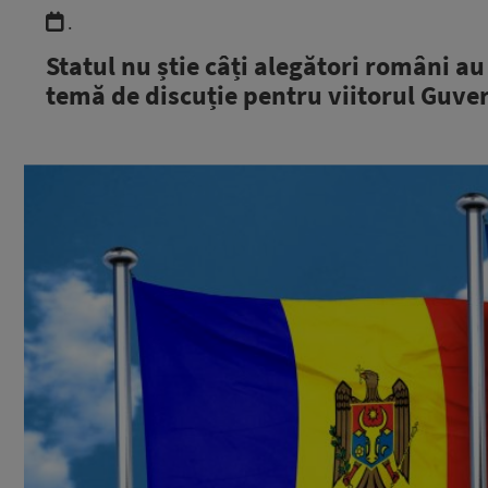
.
Statul nu știe câți alegători români au
temă de discuție pentru viitorul Guve