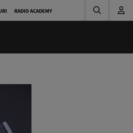
URI
RADIO ACADEMY
:00
novici