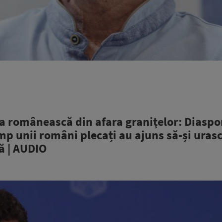
 românească din afara granițelor: Diaspor
p unii români plecați au ajuns să-și urasc
gă | AUDIO