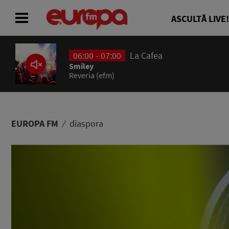
ASCULTĂ LIVE!
06:00 - 07:00
La Cafea
ACASĂ
Smiley
Reveria (efm)
ȘTIRI
RADIO
EUROPA FM
diaspora
CONCURSURI
PODCAST
ASCULTĂ LIVE