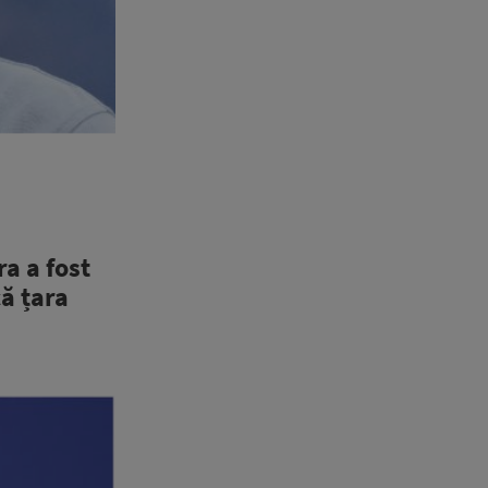
a a fost
ă țara