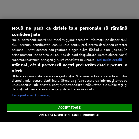
Nouă ne pasă ca datele tale personale să rămână
confidențiale
Noi și partenerii noștri
585
stocăm și/sau accesăm informații pe dispozitivul
dvs., precum identificatorii cookie unici pentru prelucrarea datelor cu caracter
personal. Puteți accepta sau gestiona alegerile dvs. făcând clic mai jos sau în
orice moment, pe pagina cu politica de confidențialitate. Aceste alegeri vor fi
raportate partenerilor noștri și nu vă vor afecta navigarea.
Mai multe detalii
Atât noi, cât și partenerii noștri prelucrăm datele pentru a
oferi:
Utilizarea unor date precise de geolocație. Scanarea activă a caracteristicilor
dispozitivului pentru identificare. Stocarea și/sau accesarea informațiilor de pe
un dispozitiv. Publicitate și conținut personalizat, măsurători ale publicității și
de conținut, cercetarea audienței și dezvoltarea serviciilor.
Setări:
Listă parteneri (furnizori)
Ascultă Europa FM în aplicație
Dark
×
Instalează
Radio live, podcasturi, știri și alerte
ACCEPT TOATE
Mode
importante.
VREAU SA MODIFIC SETARILE INDIVIDUAL
CONFIDENŢIALITATE