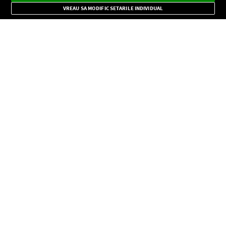
Mode
importante.
VREAU SA MODIFIC SETARILE INDIVIDUAL
CONFIDENŢIALITATE
Copyright © Europa FM. Toate drepturile rezervate. 2026
SOCIAL
INFORMAŢII