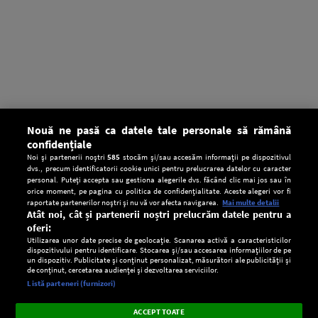
Nouă ne pasă ca datele tale personale să rămână
confidențiale
Noi și partenerii noștri
585
stocăm și/sau accesăm informații pe dispozitivul
dvs., precum identificatorii cookie unici pentru prelucrarea datelor cu caracter
personal. Puteți accepta sau gestiona alegerile dvs. făcând clic mai jos sau în
orice moment, pe pagina cu politica de confidențialitate. Aceste alegeri vor fi
raportate partenerilor noștri și nu vă vor afecta navigarea.
Mai multe detalii
Atât noi, cât și partenerii noștri prelucrăm datele pentru a
oferi:
Utilizarea unor date precise de geolocație. Scanarea activă a caracteristicilor
dispozitivului pentru identificare. Stocarea și/sau accesarea informațiilor de pe
un dispozitiv. Publicitate și conținut personalizat, măsurători ale publicității și
de conținut, cercetarea audienței și dezvoltarea serviciilor.
Setări:
Listă parteneri (furnizori)
Ascultă Europa FM în aplicație
Dark
×
Instalează
Radio live, podcasturi, știri și alerte
ACCEPT TOATE