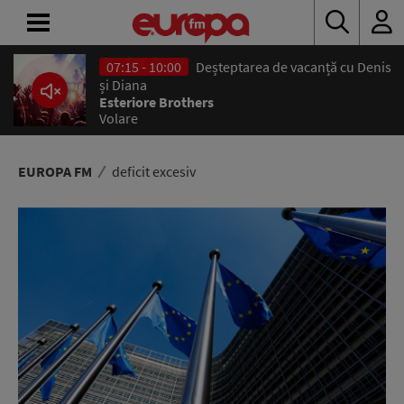
07:15 - 10:00
Deșteptarea de vacanță cu Denis
ACASĂ
și Diana
Esteriore Brothers
Volare
ȘTIRI
RADIO
EUROPA FM
deficit excesiv
CONCURSURI
PODCAST
ASCULTĂ
LIVE