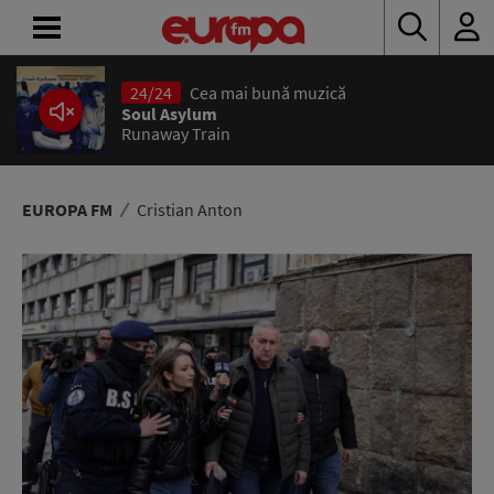
24/24
Cea mai bună muzică
ACASĂ
Soul Asylum
Runaway Train
ȘTIRI
RADIO
EUROPA FM
Cristian Anton
CONCURSURI
PODCAST
ASCULTĂ
LIVE