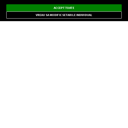
Ascultă Europa FM în aplicație
Dark
×
Instalează
Radio live, podcasturi, știri și alerte
ACCEPT TOATE
Mode
importante.
VREAU SA MODIFIC SETARILE INDIVIDUAL
CONFIDENŢIALITATE
Copyright © Europa FM. Toate drepturile rezervate. 2026
SOCIAL