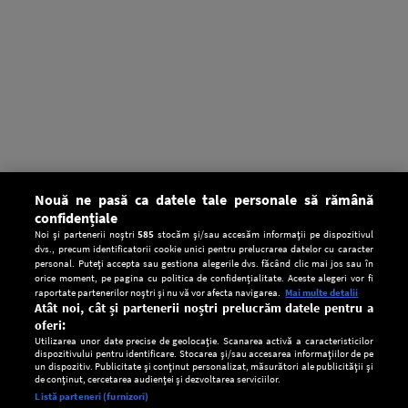
Nouă ne pasă ca datele tale personale să rămână
confidențiale
Noi și partenerii noștri
585
stocăm și/sau accesăm informații pe dispozitivul
dvs., precum identificatorii cookie unici pentru prelucrarea datelor cu caracter
personal. Puteți accepta sau gestiona alegerile dvs. făcând clic mai jos sau în
orice moment, pe pagina cu politica de confidențialitate. Aceste alegeri vor fi
raportate partenerilor noștri și nu vă vor afecta navigarea.
Mai multe detalii
Atât noi, cât și partenerii noștri prelucrăm datele pentru a
oferi:
Utilizarea unor date precise de geolocație. Scanarea activă a caracteristicilor
dispozitivului pentru identificare. Stocarea și/sau accesarea informațiilor de pe
un dispozitiv. Publicitate și conținut personalizat, măsurători ale publicității și
de conținut, cercetarea audienței și dezvoltarea serviciilor.
Setări:
Listă parteneri (furnizori)