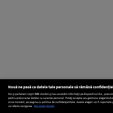
Nouă ne pasă ca datele tale personale să rămână confidenția
Setări:
Noi și partenerii noștri
585
stocăm și/sau accesăm informații pe dispozitivul dvs., precum i
pentru prelucrarea datelor cu caracter personal. Puteți accepta sau gestiona alegerile dvs
Dark Mode
orice moment, pe pagina cu politica de confidențialitate. Aceste alegeri vor fi raportate 
vor afecta navigarea.
Mai multe detalii