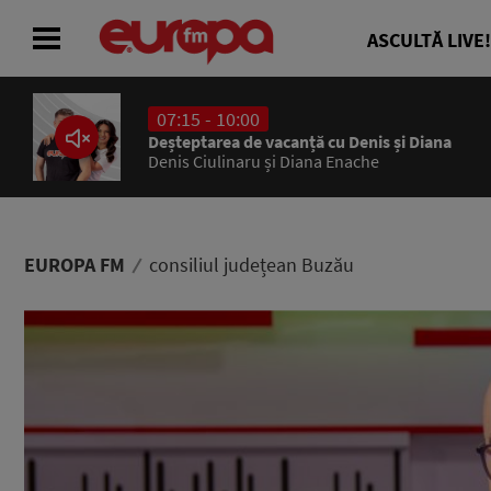
ASCULTĂ LIVE!
07:15 - 10:00
ACASĂ
Deșteptarea de vacanță cu Denis și Diana
Denis Ciulinaru și Diana Enache
ȘTIRI
RADIO
EUROPA FM
consiliul județean Buzău
CONCURSURI
PODCAST
ASCULTĂ LIVE