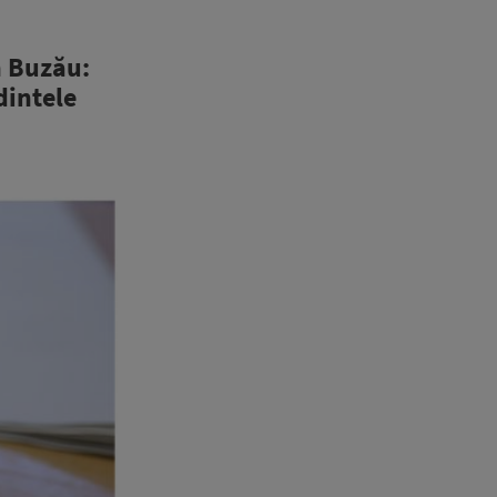
n Buzău:
dintele