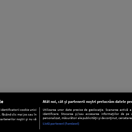
le
Atât noi, cât și partenerii noștri prelucrăm datele pen
dentificatorii cookie unici
Utilizarea unor date precise de geolocație. Scanarea activă a c
identificare. Stocarea și/sau accesarea informațiilor de pe u
. făcând clic mai jos sau în
personalizat, măsurători ale publicității și de conținut, cercetarea
partenerilor noștri și nu vă
Listă parteneri (furnizori)