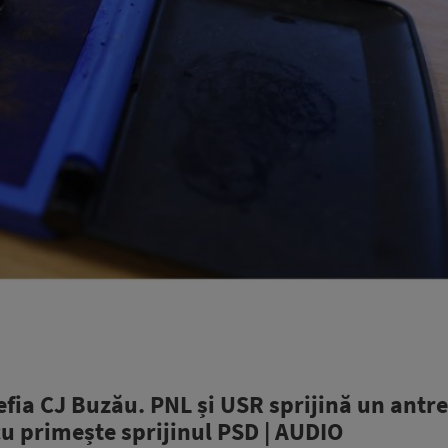
efia CJ Buzău. PNL și USR sprijină un antr
cu primește sprijinul PSD | AUDIO