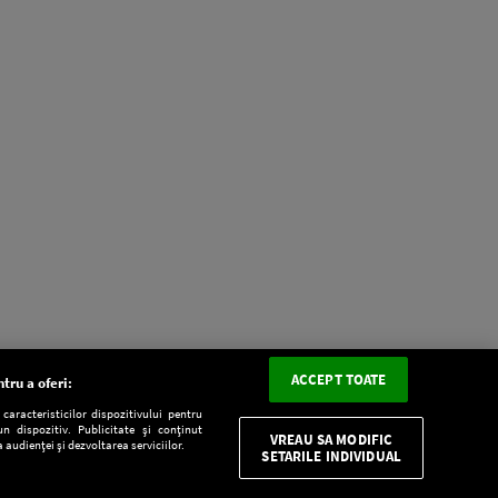
ACCEPT TOATE
tru a oferi:
aracteristicilor dispozitivului pentru
n dispozitiv. Publicitate și conținut
VREAU SA MODIFIC
 audienței și dezvoltarea serviciilor.
SETARILE INDIVIDUAL
CONFIDENŢIALITATE