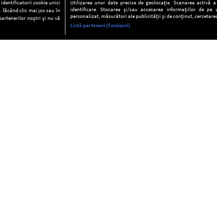
dentificatorii cookie unici
Utilizarea unor date precise de geolocație. Scanarea activă a c
identificare. Stocarea și/sau accesarea informațiilor de pe u
. făcând clic mai jos sau în
personalizat, măsurători ale publicității și de conținut, cercetarea
partenerilor noștri și nu vă
Listă parteneri (furnizori)
INFORMAŢII
FAQ
Valori editoriale
POLITICA DE CONFIDENŢIALITAT
Termeni şi condiţii
Notă de Informare
Despre cookies
Regulament general
GDPR
Contact