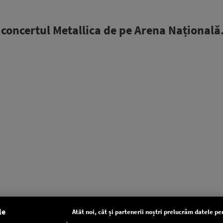
u concertul Metallica de pe Arena Națională
le
Atât noi, cât și partenerii noștri prelucrăm datele pen