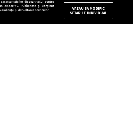
aracteristicilor dispozitivului pentru
n dispozitiv. Publicitate și conținut
VREAU SA MODIFIC
 audienței și dezvoltarea serviciilor.
SETARILE INDIVIDUAL
CONFIDENŢIALITATE
Descarcă gratuit aplicaţia Europa FM pentru
smartphone:
E