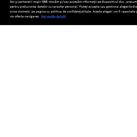
Setări:
Noi și partenerii noștri
585
stocăm și/sau accesăm informații pe dispozitivul dvs., precum i
pentru prelucrarea datelor cu caracter personal. Puteți accepta sau gestiona alegerile dvs
Dark Mode
orice moment, pe pagina cu politica de confidențialitate. Aceste alegeri vor fi raportate 
vor afecta navigarea.
Mai multe detalii
SOCIAL
Dunărea
O
Prețul
scăzută
fetiță
energiei
a
de
electrice
Copyright © Europa FM. Toate drepturile
rezervate. 2026
scos
11
pentru
la
ani
consumatorii
iveală
din
casnici
fundațiile
Bacău
ar
unui
a
putea
pod
dispărut
crește
roman
de
din