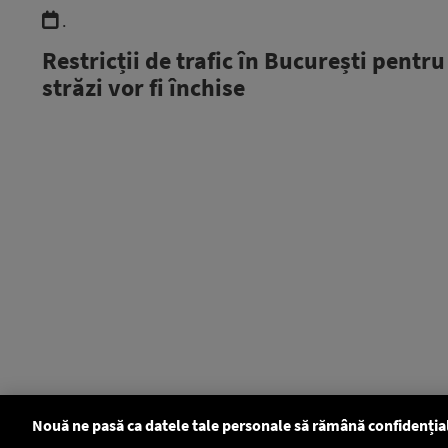
.
Restricții de trafic în București pentr
străzi vor fi închise
Nouă ne pasă ca datele tale personale să rămână confidenția