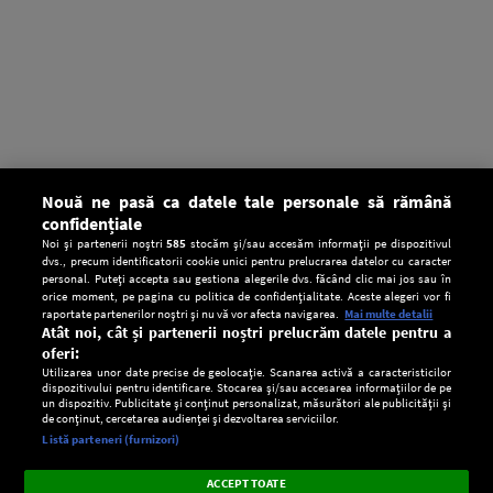
Nouă ne pasă ca datele tale personale să rămână
confidențiale
Noi și partenerii noștri
585
stocăm și/sau accesăm informații pe dispozitivul
dvs., precum identificatorii cookie unici pentru prelucrarea datelor cu caracter
personal. Puteți accepta sau gestiona alegerile dvs. făcând clic mai jos sau în
orice moment, pe pagina cu politica de confidențialitate. Aceste alegeri vor fi
raportate partenerilor noștri și nu vă vor afecta navigarea.
Mai multe detalii
Atât noi, cât și partenerii noștri prelucrăm datele pentru a
oferi:
Utilizarea unor date precise de geolocație. Scanarea activă a caracteristicilor
dispozitivului pentru identificare. Stocarea și/sau accesarea informațiilor de pe
un dispozitiv. Publicitate și conținut personalizat, măsurători ale publicității și
de conținut, cercetarea audienței și dezvoltarea serviciilor.
Setări:
Listă parteneri (furnizori)
Ascultă Europa FM în aplicație
Dark
×
Instalează
Radio live, podcasturi, știri și alerte
ACCEPT TOATE