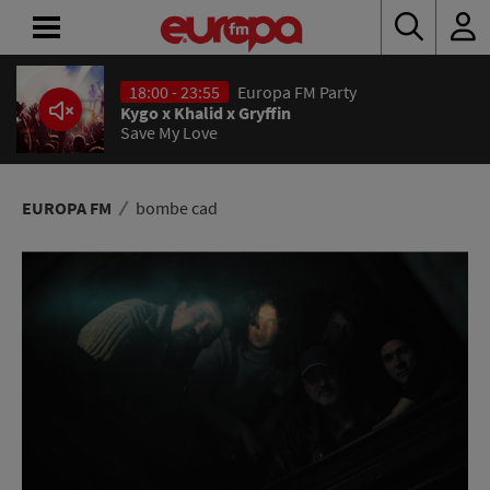
18:00 - 23:55
Europa FM Party
ACASĂ
Kygo x Khalid x Gryffin
Save My Love
ȘTIRI
RADIO
EUROPA FM
bombe cad
CONCURSURI
PODCAST
ASCULTĂ
LIVE