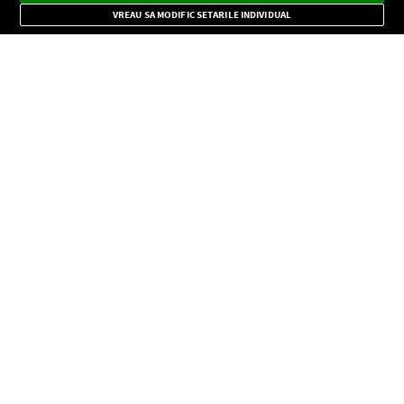
Mode
importante.
VREAU SA MODIFIC SETARILE INDIVIDUAL
CONFIDENŢIALITATE
Copyright © Europa FM. Toate drepturile rezervate. 2026
SOCIAL
INFORMAŢII