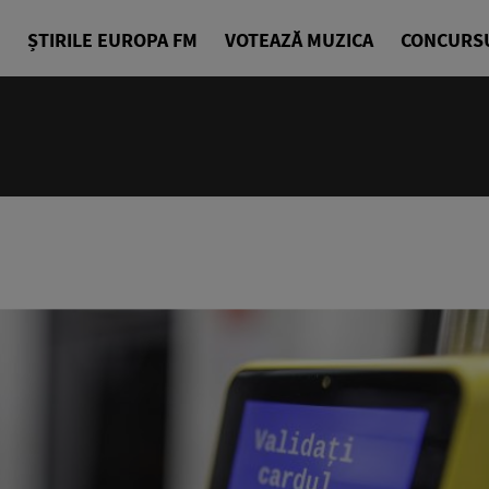
ȘTIRILE EUROPA FM
VOTEAZĂ MUZICA
CONCURS
14:00 - 18
Drum cu pri
Denis Ciuli