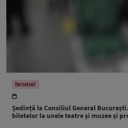
ÎNCHEIAT
.
Ședință la Consiliul General București.
biletelor la unele teatre și muzee și p