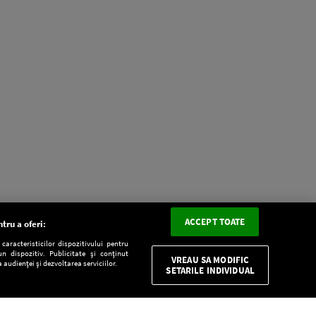
ACCEPT TOATE
tru a oferi:
aracteristicilor dispozitivului pentru
n dispozitiv. Publicitate și conținut
VREAU SA MODIFIC
 audienței și dezvoltarea serviciilor.
SETARILE INDIVIDUAL
CONFIDENŢIALITATE