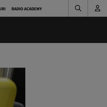
URI
RADIO ACADEMY
:00
oritate
naru și Diana Enache