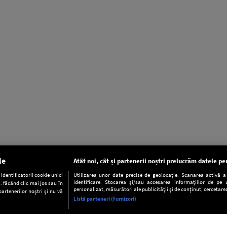
le
Atât noi, cât și partenerii noștri prelucrăm datele pen
dentificatorii cookie unici
Utilizarea unor date precise de geolocație. Scanarea activă a c
identificare. Stocarea și/sau accesarea informațiilor de pe u
. făcând clic mai jos sau în
personalizat, măsurători ale publicității și de conținut, cercetarea
partenerilor noștri și nu vă
Listă parteneri (furnizori)