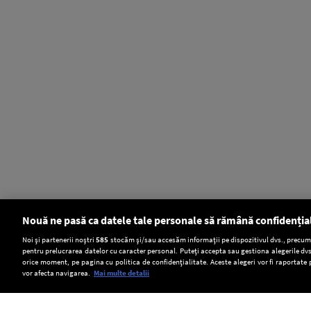
Nouă ne pasă ca datele tale personale să rămână confidenția
Setări:
Noi și partenerii noștri
585
stocăm și/sau accesăm informații pe dispozitivul dvs., precum i
pentru prelucrarea datelor cu caracter personal. Puteți accepta sau gestiona alegerile dvs
Dark Mode
orice moment, pe pagina cu politica de confidențialitate. Aceste alegeri vor fi raportate 
vor afecta navigarea.
Mai multe detalii