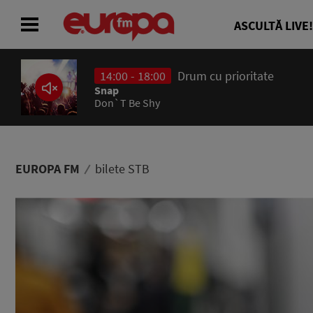
ASCULTĂ LIVE!
14:00 - 18:00
Drum cu prioritate
ACASĂ
Snap
Don`T Be Shy
ȘTIRI
RADIO
EUROPA FM
bilete STB
CONCURSURI
PODCAST
ASCULTĂ LIVE