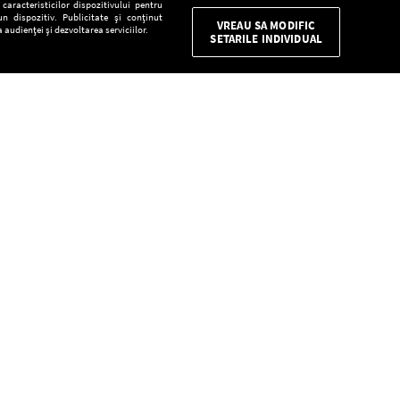
aracteristicilor dispozitivului pentru
n dispozitiv. Publicitate și conținut
VREAU SA MODIFIC
 audienței și dezvoltarea serviciilor.
SETARILE INDIVIDUAL
CONFIDENŢIALITATE
Descarcă gratuit aplicaţia Europa FM pentru
smartphone:
E