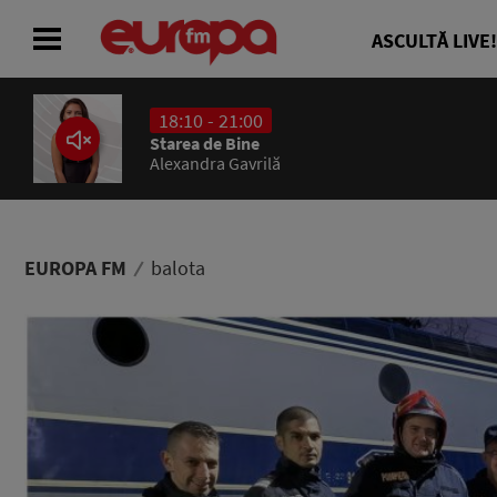
ASCULTĂ LIVE!
18:10 - 21:00
ACASĂ
Starea de Bine
Alexandra Gavrilă
ȘTIRI
RADIO
EUROPA FM
balota
CONCURSURI
PODCAST
ASCULTĂ LIVE