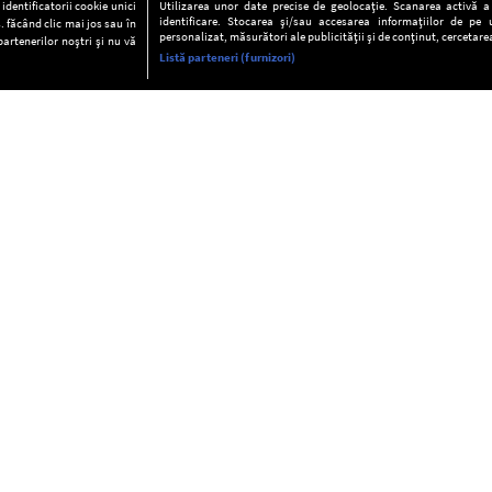
dentificatorii cookie unici
Utilizarea unor date precise de geolocație. Scanarea activă a c
identificare. Stocarea și/sau accesarea informațiilor de pe u
. făcând clic mai jos sau în
personalizat, măsurători ale publicității și de conținut, cercetarea
partenerilor noștri și nu vă
Listă parteneri (furnizori)
INFORMAŢII
FAQ
Valori editoriale
POLITICA DE CONFIDENŢIALITAT
Termeni şi condiţii
Notă de Informare
Despre cookies
Regulament general
GDPR
Contact