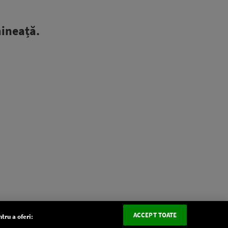
mineață.
ACCEPT TOATE
tru a oferi: