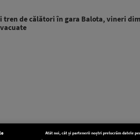
 tren de călători în gara Balota, vineri di
evacuate
le
Atât noi, cât și partenerii noștri prelucrăm datele pen