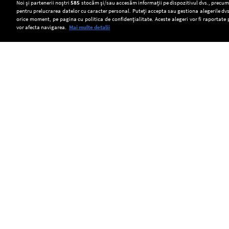
Setări:
Noi și partenerii noștri
585
stocăm și/sau accesăm informații pe dispozitivul dvs., precum i
pentru prelucrarea datelor cu caracter personal. Puteți accepta sau gestiona alegerile dvs
Dark Mode
orice moment, pe pagina cu politica de confidențialitate. Aceste alegeri vor fi raportate 
vor afecta navigarea.
Mai multe detalii
SOCIAL
Acvila
Transelectrica
România
imperială
poate
a
Feliks,
limita
emis
Copyright © Europa FM. Toate drepturile
rezervate. 2026
eliberată
consumul
o
în
de
alertă
natură
energie
timpurie
după
al
către
ce
marilor
Comisia
a
consumatori,
Europeană
fost
dacă
din