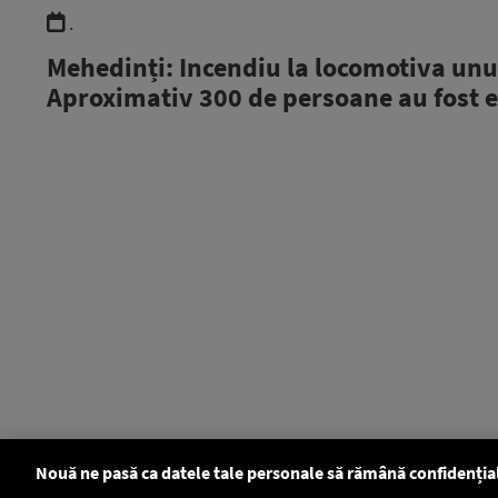
.
Mehedinți: Incendiu la locomotiva unui
Aproximativ 300 de persoane au fost 
Nouă ne pasă ca datele tale personale să rămână confidenția