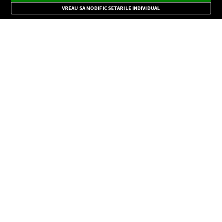
Mode
importante.
VREAU SA MODIFIC SETARILE INDIVIDUAL
CONFIDENŢIALITATE
Copyright © Europa FM. Toate drepturile rezervate. 2026
SOCIAL
INFORMAŢII