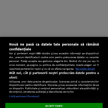
Nouă ne pasă ca datele tale personale să rămână
confidențiale
Noi și partenerii noștri
585
stocăm și/sau accesăm informații pe dispozitivul
dvs., precum identificatorii cookie unici pentru prelucrarea datelor cu caracter
personal. Puteți accepta sau gestiona alegerile dvs. făcând clic mai jos sau în
orice moment, pe pagina cu politica de confidențialitate. Aceste alegeri vor fi
raportate partenerilor noștri și nu vă vor afecta navigarea.
Mai multe detalii
Atât noi, cât și partenerii noștri prelucrăm datele pentru a
oferi:
Utilizarea unor date precise de geolocație. Scanarea activă a caracteristicilor
dispozitivului pentru identificare. Stocarea și/sau accesarea informațiilor de pe
un dispozitiv. Publicitate și conținut personalizat, măsurători ale publicității și
de conținut, cercetarea audienței și dezvoltarea serviciilor.
Setări:
Listă parteneri (furnizori)
Ascultă Europa FM în aplicație
Dark
×
Instalează
Radio live, podcasturi, știri și alerte
ACCEPT TOATE