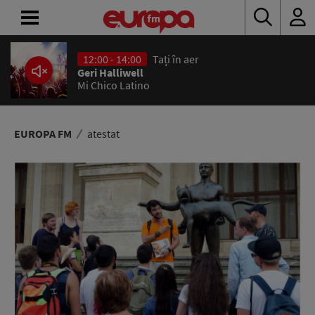
12:00 - 14:00
Tați în aer
ACASĂ
Geri Halliwell
Mi Chico Latino
ȘTIRI
RADIO
EUROPA FM
atestat
CONCURSURI
PODCAST
ASCULTĂ
LIVE