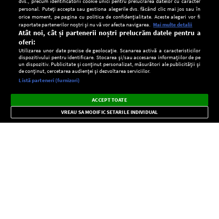
dvs., precum identificatorii cookie unici pentru prelucrarea datelor cu caracter
personal. Puteți accepta sau gestiona alegerile dvs. făcând clic mai jos sau în
orice moment, pe pagina cu politica de confidențialitate. Aceste alegeri vor fi
raportate partenerilor noștri și nu vă vor afecta navigarea.
Mai multe detalii
Atât noi, cât și partenerii noștri prelucrăm datele pentru a
oferi:
Utilizarea unor date precise de geolocație. Scanarea activă a caracteristicilor
dispozitivului pentru identificare. Stocarea și/sau accesarea informațiilor de pe
un dispozitiv. Publicitate și conținut personalizat, măsurători ale publicității și
de conținut, cercetarea audienței și dezvoltarea serviciilor.
Setări:
Listă parteneri (furnizori)
Ascultă Europa FM în aplicație
Dark
×
Instalează
Radio live, podcasturi, știri și alerte
ACCEPT TOATE
Mode
importante.
VREAU SA MODIFIC SETARILE INDIVIDUAL
CONFIDENŢIALITATE
Copyright © Europa FM. Toate drepturile rezervate. 2026