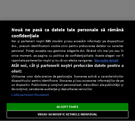
Nouă ne pasă ca datele tale personale să rămână
confidențiale
Noi și partenerii noștri
585
stocăm și/sau accesăm informații pe dispozitivul
dvs., precum identificatorii cookie unici pentru prelucrarea datelor cu caracter
personal. Puteți accepta sau gestiona alegerile dvs. făcând clic mai jos sau în
orice moment, pe pagina cu politica de confidențialitate. Aceste alegeri vor fi
raportate partenerilor noștri și nu vă vor afecta navigarea.
Mai multe detalii
Atât noi, cât și partenerii noștri prelucrăm datele pentru a
oferi:
Utilizarea unor date precise de geolocație. Scanarea activă a caracteristicilor
dispozitivului pentru identificare. Stocarea și/sau accesarea informațiilor de pe
un dispozitiv. Publicitate și conținut personalizat, măsurători ale publicității și
de conținut, cercetarea audienței și dezvoltarea serviciilor.
Setări:
Listă parteneri (furnizori)
Ascultă Europa FM în aplicație
Dark
×
Instalează
Radio live, podcasturi, știri și alerte
ACCEPT TOATE
Mode
importante.
VREAU SA MODIFIC SETARILE INDIVIDUAL
CONFIDENŢIALITATE