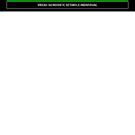
Mode
importante.
VREAU SA MODIFIC SETARILE INDIVIDUAL
CONFIDENŢIALITATE
Copyright © Europa FM. Toate drepturile rezervate. 2026
SOCIAL
INFORMAŢII