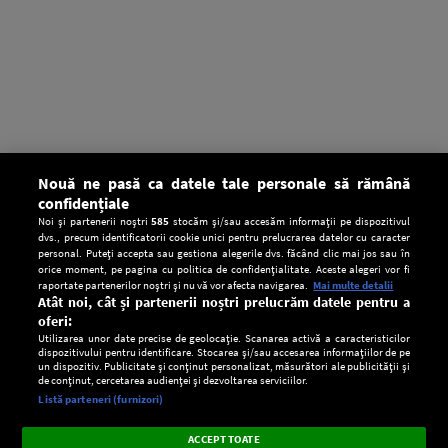
Nouă ne pasă ca datele tale personale să rămână
confidențiale
Noi și partenerii noștri
585
stocăm și/sau accesăm informații pe dispozitivul
dvs., precum identificatorii cookie unici pentru prelucrarea datelor cu caracter
personal. Puteți accepta sau gestiona alegerile dvs. făcând clic mai jos sau în
orice moment, pe pagina cu politica de confidențialitate. Aceste alegeri vor fi
raportate partenerilor noștri și nu vă vor afecta navigarea.
Mai multe detalii
Atât noi, cât și partenerii noștri prelucrăm datele pentru a
oferi:
Utilizarea unor date precise de geolocație. Scanarea activă a caracteristicilor
dispozitivului pentru identificare. Stocarea și/sau accesarea informațiilor de pe
un dispozitiv. Publicitate și conținut personalizat, măsurători ale publicității și
de conținut, cercetarea audienței și dezvoltarea serviciilor.
Setări:
Listă parteneri (furnizori)
Ascultă Europa FM în aplicație
Dark
×
Instalează
Radio live, podcasturi, știri și alerte
ACCEPT TOATE