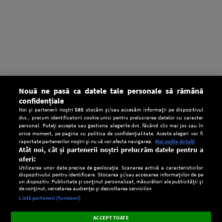
Nouă ne pasă ca datele tale personale să rămână
confidențiale
Noi și partenerii noștri
585
stocăm și/sau accesăm informații pe dispozitivul
dvs., precum identificatorii cookie unici pentru prelucrarea datelor cu caracter
personal. Puteți accepta sau gestiona alegerile dvs. făcând clic mai jos sau în
orice moment, pe pagina cu politica de confidențialitate. Aceste alegeri vor fi
raportate partenerilor noștri și nu vă vor afecta navigarea.
Mai multe detalii
Atât noi, cât și partenerii noștri prelucrăm datele pentru a
oferi:
Utilizarea unor date precise de geolocație. Scanarea activă a caracteristicilor
dispozitivului pentru identificare. Stocarea și/sau accesarea informațiilor de pe
un dispozitiv. Publicitate și conținut personalizat, măsurători ale publicității și
de conținut, cercetarea audienței și dezvoltarea serviciilor.
Setări:
Listă parteneri (furnizori)
Ascultă Europa FM în aplicație
Dark
×
Instalează
Radio live, podcasturi, știri și alerte
ACCEPT TOATE