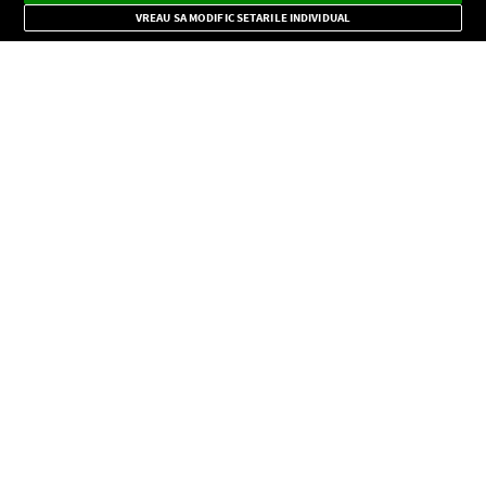
Mode
importante.
VREAU SA MODIFIC SETARILE INDIVIDUAL
CONFIDENŢIALITATE
Copyright © Europa FM. Toate drepturile rezervate. 2026
SOCIAL
INFORMAŢII