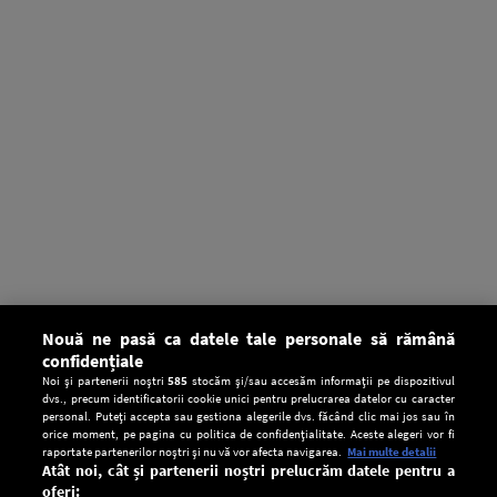
Nouă ne pasă ca datele tale personale să rămână
confidențiale
Noi și partenerii noștri
585
stocăm și/sau accesăm informații pe dispozitivul
dvs., precum identificatorii cookie unici pentru prelucrarea datelor cu caracter
personal. Puteți accepta sau gestiona alegerile dvs. făcând clic mai jos sau în
orice moment, pe pagina cu politica de confidențialitate. Aceste alegeri vor fi
raportate partenerilor noștri și nu vă vor afecta navigarea.
Mai multe detalii
Atât noi, cât și partenerii noștri prelucrăm datele pentru a
oferi: