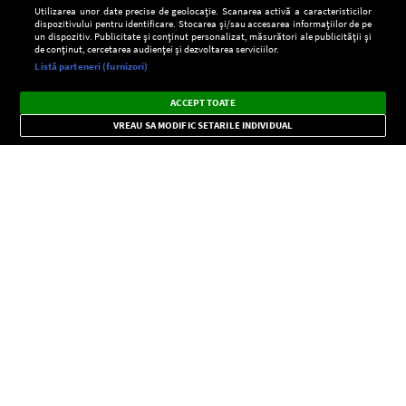
Utilizarea unor date precise de geolocație. Scanarea activă a caracteristicilor
dispozitivului pentru identificare. Stocarea și/sau accesarea informațiilor de pe
un dispozitiv. Publicitate și conținut personalizat, măsurători ale publicității și
de conținut, cercetarea audienței și dezvoltarea serviciilor.
Setări:
Listă parteneri (furnizori)
Ascultă Europa FM în aplicație
Dark
×
Instalează
Radio live, podcasturi, știri și alerte
ACCEPT TOATE
Mode
importante.
VREAU SA MODIFIC SETARILE INDIVIDUAL
CONFIDENŢIALITATE
Copyright © Europa FM. Toate drepturile rezervate. 2026
SOCIAL