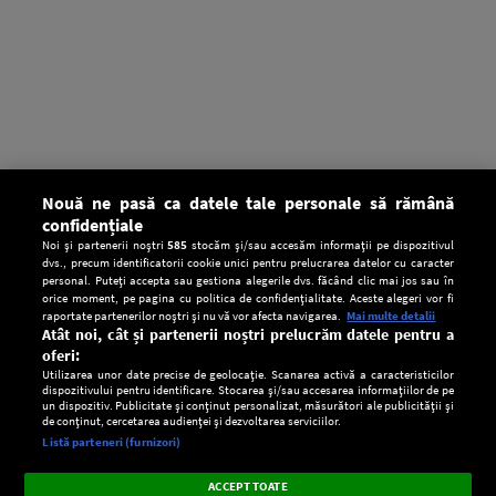
Nouă ne pasă ca datele tale personale să rămână
confidențiale
Noi și partenerii noștri
585
stocăm și/sau accesăm informații pe dispozitivul
dvs., precum identificatorii cookie unici pentru prelucrarea datelor cu caracter
personal. Puteți accepta sau gestiona alegerile dvs. făcând clic mai jos sau în
orice moment, pe pagina cu politica de confidențialitate. Aceste alegeri vor fi
raportate partenerilor noștri și nu vă vor afecta navigarea.
Mai multe detalii
Atât noi, cât și partenerii noștri prelucrăm datele pentru a
oferi:
Utilizarea unor date precise de geolocație. Scanarea activă a caracteristicilor
dispozitivului pentru identificare. Stocarea și/sau accesarea informațiilor de pe
un dispozitiv. Publicitate și conținut personalizat, măsurători ale publicității și
de conținut, cercetarea audienței și dezvoltarea serviciilor.
Setări:
Listă parteneri (furnizori)
Ascultă Europa FM în aplicație
Dark
×
Instalează
Radio live, podcasturi, știri și alerte
ACCEPT TOATE