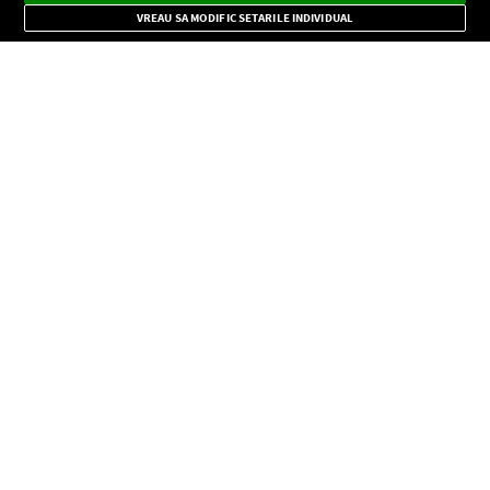
Mode
importante.
VREAU SA MODIFIC SETARILE INDIVIDUAL
CONFIDENŢIALITATE
Copyright © Europa FM. Toate drepturile rezervate. 2026
SOCIAL
INFORMAŢII