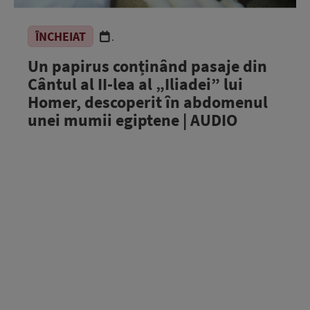
ÎNCHEIAT
.
Un papirus conținând pasaje din
Cântul al II-lea al „Iliadei” lui
Homer, descoperit în abdomenul
unei mumii egiptene | AUDIO