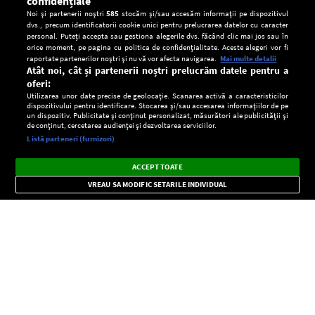
confidențiale
Noi și partenerii noștri
585
stocăm și/sau accesăm informații pe dispozitivul
dvs., precum identificatorii cookie unici pentru prelucrarea datelor cu caracter
personal. Puteți accepta sau gestiona alegerile dvs. făcând clic mai jos sau în
orice moment, pe pagina cu politica de confidențialitate. Aceste alegeri vor fi
raportate partenerilor noștri și nu vă vor afecta navigarea.
Mai multe detalii
Atât noi, cât și partenerii noștri prelucrăm datele pentru a
oferi:
Utilizarea unor date precise de geolocație. Scanarea activă a caracteristicilor
dispozitivului pentru identificare. Stocarea și/sau accesarea informațiilor de pe
un dispozitiv. Publicitate și conținut personalizat, măsurători ale publicității și
de conținut, cercetarea audienței și dezvoltarea serviciilor.
Setări:
Listă parteneri (furnizori)
Ascultă Europa FM în aplicație
Dark
×
Instalează
Radio live, podcasturi, știri și alerte
ACCEPT TOATE
Mode
importante.
VREAU SA MODIFIC SETARILE INDIVIDUAL
CONFIDENŢIALITATE
Copyright © Europa FM. Toate drepturile rezervate. 2026