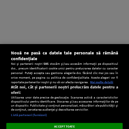
Nouă ne pasă ca datele tale personale să rămână
confidențiale
Noi și partenerii noștri
585
stocăm și/sau accesăm informații pe dispozitivul
dvs., precum identificatorii cookie unici pentru prelucrarea datelor cu caracter
personal. Puteți accepta sau gestiona alegerile dvs. făcând clic mai jos sau în
orice moment, pe pagina cu politica de confidențialitate. Aceste alegeri vor fi
raportate partenerilor noștri și nu vă vor afecta navigarea.
Mai multe detalii
Atât noi, cât și partenerii noștri prelucrăm datele pentru a
oferi:
Utilizarea unor date precise de geolocație. Scanarea activă a caracteristicilor
dispozitivului pentru identificare. Stocarea și/sau accesarea informațiilor de pe
un dispozitiv. Publicitate și conținut personalizat, măsurători ale publicității și
de conținut, cercetarea audienței și dezvoltarea serviciilor.
Setări:
Listă parteneri (furnizori)
Ascultă Europa FM în aplicație
Dark
×
Instalează
Radio live, podcasturi, știri și alerte
ACCEPT TOATE