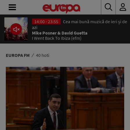
14:00 - 23:55
Cea mai bună muzică de ieri și de
ACASĂ
azi
Mike Posner & David Guetta
I Went Back To Ibiza (efm)
ȘTIRI
RADIO
EUROPA FM
40 hoti
CONCURSURI
PODCAST
ASCULTĂ
LIVE