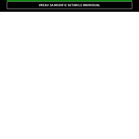
Mode
importante.
VREAU SA MODIFIC SETARILE INDIVIDUAL
CONFIDENŢIALITATE
Copyright © Europa FM. Toate drepturile rezervate. 2026
SOCIAL
INFORMAŢII