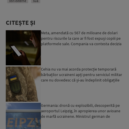
stiri externe
sua
CITEȘTE ȘI
Meta, amendată cu 567 de milioane de dolari
pentru riscurile la care ar fi fost expuși copiii pe
platformele sale. Compania va contesta decizia
Cehia nu va mai acorda protecție temporară
bărbaților ucraineni apți pentru serviciul militar
care nu dovedesc că și-au îndeplinit obligațiile
militar...
Germania: dronă cu explozibili, descoperită pe
aeroportul Leipzig, în apropierea unor avioane
de marfă ucrainene. Ministrul german de
Interne: „Avem d...