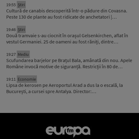
19:55
Știri
Cultură de canabis descoperită într-o pădure din Covasna.
Peste 130 de plante au fost ridicate de anchetatori |…
19:46
Știri
Două tramvaie s-au ciocnit în orașul Gelsenkirchen, aflat în
vestul Germaniei. 25 de oameni au fost răniți, dintre…
19:27
Mediu
Scufundarea barjelor pe Brațul Bala, amânată din nou. Apele
Române invocă motive de siguranță. Restricții în 80 de…
19:11
Economie
Lipsa de kerosen pe Aeroportul Arad a dus la o escală, la
București, a cursei spre Antalya. Director:…