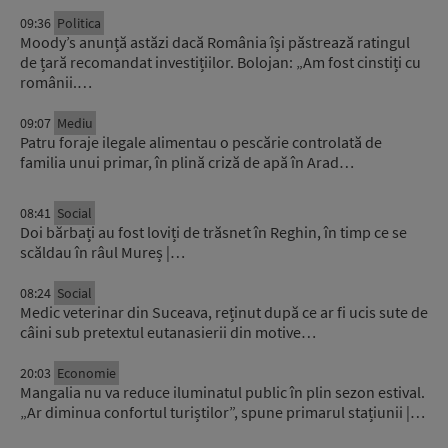
09:36
Politica
Moody’s anunță astăzi dacă România își păstrează ratingul
de țară recomandat investițiilor. Bolojan: „Am fost cinstiți cu
românii.…
09:07
Mediu
Patru foraje ilegale alimentau o pescărie controlată de
familia unui primar, în plină criză de apă în Arad…
08:41
Social
Doi bărbați au fost loviți de trăsnet în Reghin, în timp ce se
scăldau în râul Mureș |…
08:24
Social
Medic veterinar din Suceava, reținut după ce ar fi ucis sute de
câini sub pretextul eutanasierii din motive…
20:03
Economie
Mangalia nu va reduce iluminatul public în plin sezon estival.
„Ar diminua confortul turiștilor”, spune primarul stațiunii |…