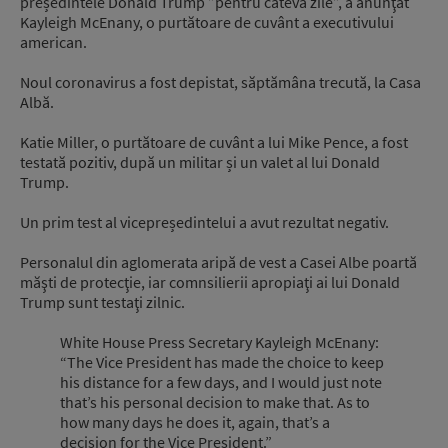
președintele Donald Trump ”pentru câteva zile”, a anunţat
Kayleigh McEnany, o purtătoare de cuvânt a executivului
american.
Noul coronavirus a fost depistat, săptămâna trecută, la Casa
Albă.
Katie Miller, o purtătoare de cuvânt a lui Mike Pence, a fost
testată pozitiv, după un militar și un valet al lui Donald
Trump.
Un prim test al vicepreședintelui a avut rezultat negativ.
Personalul din aglomerata aripă de vest a Casei Albe poartă
măşti de protecţie, iar comnsilierii apropiaţi ai lui Donald
Trump sunt testaţi zilnic.
White House Press Secretary Kayleigh McEnany:
“The Vice President has made the choice to keep
his distance for a few days, and I would just note
that’s his personal decision to make that. As to
how many days he does it, again, that’s a
decision for the Vice President.”