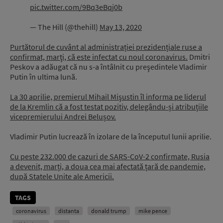
pic.twitter.com/9Bq3eBqj0b
— The Hill (@thehill)
May 13, 2020
Purtătorul de cuvânt al administrației prezidențiale ruse a
confirmat, marţi, că este infectat cu noul coronavirus.
Dmitri
Peskov a adăugat că nu s-a întâlnit cu preşedintele Vladimir
Putin în ultima lună.
La 30 aprilie, premierul Mihail Mişustin îl informa pe liderul
de la Kremlin că a fost testat pozitiv, delegându-și atribuțiile
vicepremierului Andrei Belușov.
Vladimir Putin lucrează în izolare de la începutul lunii aprilie.
Cu peste 232.000 de cazuri de SARS-CoV-2 confirmate, Rusia
a devenit, marți, a doua cea mai afectată țară de pandemie,
după Statele Unite ale Americii.
TAGS
coronavirus
distanta
donald trump
mike pence