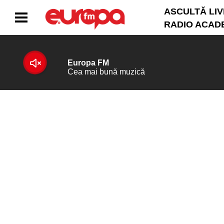
ASCULTĂ LIV
RADIO ACAD
10:00 - 14:00
Europa Express
ACASĂ
INNA
Morenito
ȘTIRI
RADIO
CONCURSURI
PODCAST
ASCULTĂ LIVE