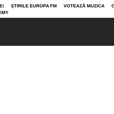
E!
ȘTIRILE EUROPA FM
VOTEAZĂ MUZICA
EMY
10:00 - 1
Europa Ex
Sorin Nicu