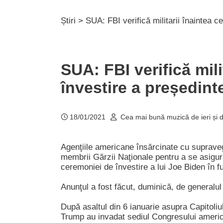
Știri
> SUA: FBI verifică militarii înaintea c
SUA: FBI verifică mil
învestire a președint
18/01/2021
Cea mai bună muzică de ieri și d
Agenţiile americane însărcinate cu supravegh
membrii Gărzii Naţionale pentru a se asigura
ceremoniei de învestire a lui Joe Biden în f
Anunţul a fost făcut, duminică, de generalu
După asaltul din 6 ianuarie asupra Capitoliul