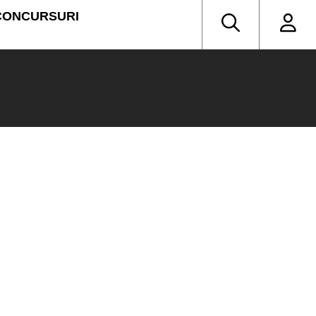
CONCURSURI
4:00
press
lescu