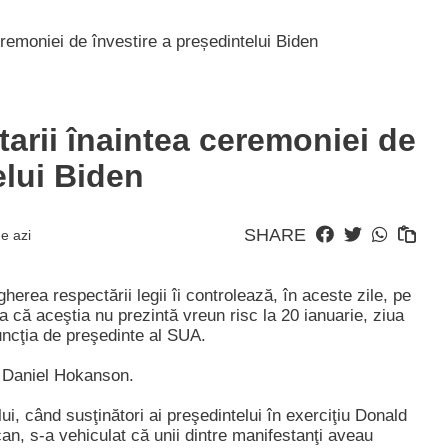
eremoniei de învestire a președintelui Biden
itarii înaintea ceremoniei de
elui Biden
SHARE
e azi
erea respectării legii îi controlează, în aceste zile, pe
 că aceştia nu prezintă vreun risc la 20 ianuarie, ziua
uncţia de preşedinte al SUA.
l Daniel Hokanson.
ui, când susţinători ai preşedintelui în exerciţiu Donald