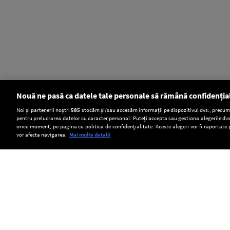
Nouă ne pasă ca datele tale personale să rămână confidenția
Setări:
Noi și partenerii noștri
585
stocăm și/sau accesăm informații pe dispozitivul dvs., precum i
pentru prelucrarea datelor cu caracter personal. Puteți accepta sau gestiona alegerile dvs
Dark Mode
orice moment, pe pagina cu politica de confidențialitate. Aceste alegeri vor fi raportate 
vor afecta navigarea.
Mai multe detalii
SOCIAL
Acvila
Transelectrica
România
imperială
poate
a
Copyright © Europa FM. Toate drepturile