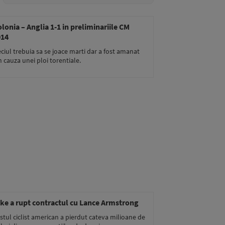
17/10/2012
1 min de citit
lonia – Anglia 1-1 in preliminariile CM
014
ciul trebuia sa se joace marti dar a fost amanat
n cauza unei ploi torentiale.
17/10/2012
1 min de citit
ke a rupt contractul cu Lance Armstrong
stul ciclist american a pierdut cateva milioane de