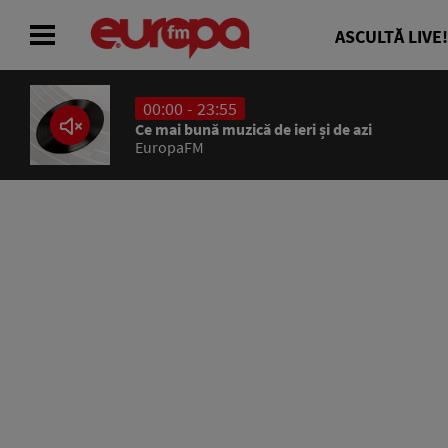
ASCULTĂ LIVE!
00:00 - 23:55
ACASĂ
Ce mai bună muzică de ieri și de azi
EuropaFM
ȘTIRI
RADIO
CONCURSURI
PODCAST
ASCULTĂ LIVE