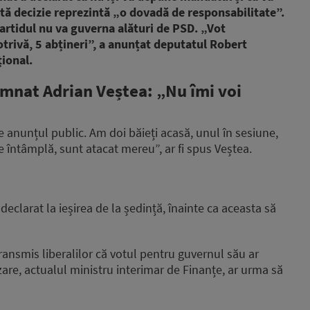
tă decizie reprezintă „o dovadă de responsabilitate”.
 partidul nu va guverna alături de PSD. „Vot
trivă, 5 abțineri”, a anunțat deputatul Robert
țional.
emnat
Adrian Veștea: „Nu îmi voi
e anunțul public. Am doi băieți acasă, unul în sesiune,
 întâmplă, sunt atacat mereu”, ar fi spus Veștea.
clarat la ieșirea de la ședință, înainte ca aceasta să
ransmis liberalilor că votul pentru guvernul său ar
zare, actualul ministru interimar de Finanțe, ar urma să