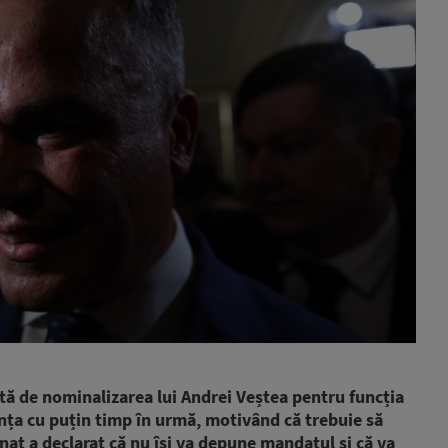
eată de nominalizarea lui Andrei Veștea pentru funcția
dința cu puțin timp în urmă, motivând că trebuie să
at a declarat că nu își va depune mandatul și că va