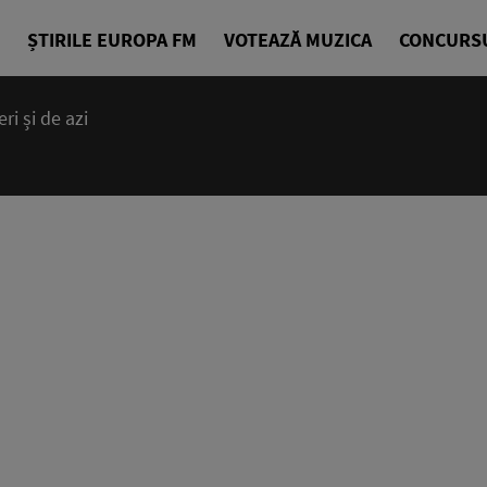
ȘTIRILE EUROPA FM
VOTEAZĂ MUZICA
CONCURS
i și de azi
14:00 - 23
Cea mai bună
EuropaFM