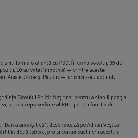
e a nu forma o alianță cu PSD. În urma votului, 39 de
oziții, 10 au votat împotrivă — printre aceștia
Anisie, Stroe și Pauliuc — iar cinci s-au abținut,
n ședința Biroului Politic Național pentru a stabili poziția
ea, prim-vicepreședinte al PNL, pentru funcția de
or Dan a anunțat că îl desemnează pe Adrian Veștea
ărțit în două tabere, pro și contra susținerii acestuia.