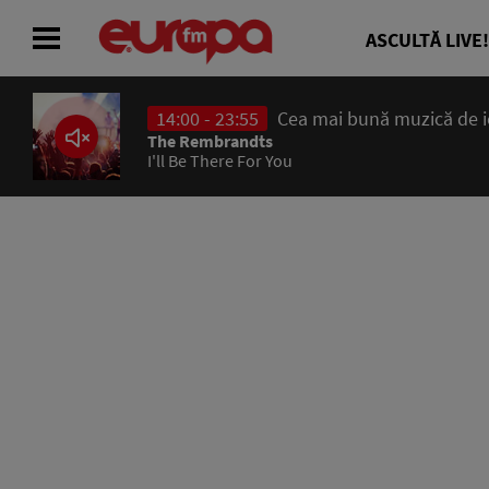
ASCULTĂ LIVE!
14:00 - 23:55
Cea mai bună muzică de ier
ACASĂ
The Rembrandts
I'll Be There For You
ȘTIRI
RADIO
CONCURSURI
PODCAST
ASCULTĂ LIVE