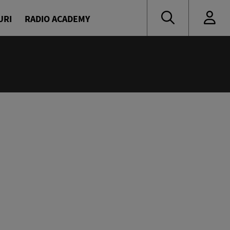
URI
RADIO ACADEMY
:55
 muzică de ieri și de azi