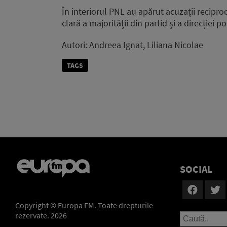
În interiorul PNL au apărut acuzații reciproc
clară a majorității din partid și a direcției
Autori: Andreea Ignat, Liliana Nicolae
TAGS
SOCIAL
Copyright © Europa FM. Toate drepturile
rezervate. 2026