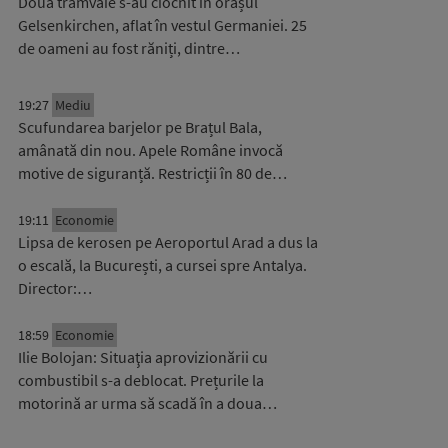
Două tramvaie s-au ciocnit în orașul
Gelsenkirchen, aflat în vestul Germaniei. 25
de oameni au fost răniți, dintre…
19:27
Mediu
Scufundarea barjelor pe Brațul Bala,
amânată din nou. Apele Române invocă
motive de siguranță. Restricții în 80 de…
19:11
Economie
Lipsa de kerosen pe Aeroportul Arad a dus la
o escală, la București, a cursei spre Antalya.
Director:…
18:59
Economie
Ilie Bolojan: Situaţia aprovizionării cu
combustibil s-a deblocat. Prețurile la
motorină ar urma să scadă în a doua…