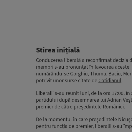
Stirea inițială
Conducerea liberală a reconfirmat decizia d
membri s-au pronunțat în favoarea acestei p
numărându-se Gorghiu, Thuma, Baciu, Meran, 
potrivit unor surse citate de
Cotidianul
.
Liberalii s-au reunit luni, de la ora 17:00, î
partidului după desemnarea lui Adrian Veșt
premier de către președintele României.
De la momentul în care președintele Nicuș
pentru funcția de premier, liberalii s-au împ