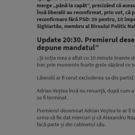
merge „până la capăt”, precizând că aceas
Însă liberalii au reconfirmat, prin vot, că
reconfirmare fără PSD: 39 pentru, 10 împo
Sighiartău, membru al Biroului Politic Na
Update 20:30.
Premierul des
depune mandatul”
„Și soția mea a aflat cu 10 minute înainte d
trec prin momente foarte grele văzând ce se
Liberalii ar fi cerut excluderea sa din partid.
Adrian Veștea însă nu renunță, după cum a de
se fi terminat.
Premierul desemnat Adrian Veștea le-ar fi t
urma să fie dat miercuri și că Alexandru Na
facă parte și din cabinetul său.