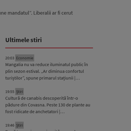
 mandatul”. Liberalii ar fi cerut
Ultimele stiri
20:03
Economie
Mangalia nu va reduce iluminatul public în
plin sezon estival. „Ar diminua confortul
turiștilor”, spune primarul stațiunii |…
19:55
Știri
Cultură de canabis descoperită într-o
pădure din Covasna. Peste 130 de plante au
fost ridicate de anchetatori |…
19:46
Știri