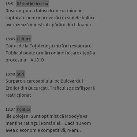
18:51
Război în Ucraina
Rusia ar putea folosi drone ucrainene
capturate pentru provocări în statele baltice,
avertizează ministrul apărării din Lituania
18:45
Cultură
Coiful de la Coțofenești intră în restaurare.
Publicul poate urmări online fiecare etapă a
procesului | AUDIO
18:40
Știri
Surpare a carosabilului pe Bulevardul
Eroilor din București. Traficul se desfășoară
restricționat
18:07
Politica
Ilie Bolojan: Sunt optimist că Moody’s va
menține ratingul României. „Dacă nu vom
avea o economie competitivă, n-am…