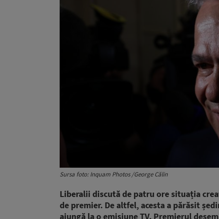
Sursa foto: Inquam Photos /George Călin
Liberalii discută de patru ore situația cr
de premier. De altfel, acesta a părăsit șe
ajungă la o emisiune TV. Premierul desemn