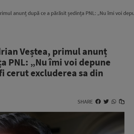
mul anunț după ce a părăsit ședința PNL: „Nu îmi voi depune
rian Veștea, primul anunț
nța PNL: „Nu îmi voi depune
fi cerut excluderea sa din
SHARE