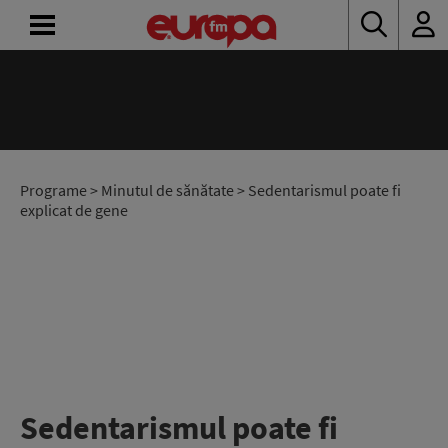
ACASĂ
ȘTIRI
RADIO
Programe
>
Minutul de sănătate
> Sedentarismul poate fi
explicat de gene
CONCURSURI
PODCAST
ASCULTĂ
LIVE
Sedentarismul poate fi