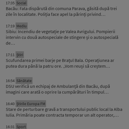
17:35
Social
Bacău: Fata dispărută din comuna Parava, găsită după trei
zile în localitate. Poliția face apel la părinți privind…
17:19
Mediu
Sibiu: Incendiu de vegetație pe Valea Avrigului. Pompierii
intervin cu două autospeciale de stingere și o autospecială
de…
17:11
Știri
Scufundarea primei barje pe Brațul Bala. Operațiunea ar
putea dura până la patru ore. „Vom reuși să creștem…
16:54
Sănătate
DSU verifică un echipaj de Ambulanță din Bacău, după
imagini care arată o oprire la cumpărături în timpul…
16:40
Știrile Europa FM
Stare de perturbare gravă a transportului public local la Alba
Iulia. Primăria poate contracta temporar un alt operator,…
16:31
Sport