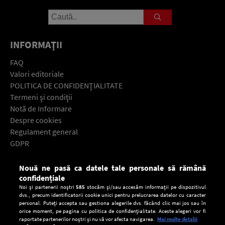
INFORMAŢII
FAQ
Valori editoriale
POLITICA DE CONFIDENŢIALITATE
Termeni şi condiţii
Notă de Informare
Despre cookies
Regulament general
GDPR
Contact
Nouă ne pasă ca datele tale personale să rămână
Descarcă gratuit aplicaţia Europa FM pentru smartphone:
confidențiale
Noi și partenerii noștri
585
stocăm și/sau accesăm informații pe dispozitivul
dvs., precum identificatorii cookie unici pentru prelucrarea datelor cu caracter
personal. Puteți accepta sau gestiona alegerile dvs. făcând clic mai jos sau în
orice moment, pe pagina cu politica de confidențialitate. Aceste alegeri vor fi
raportate partenerilor noștri și nu vă vor afecta navigarea.
Mai multe detalii