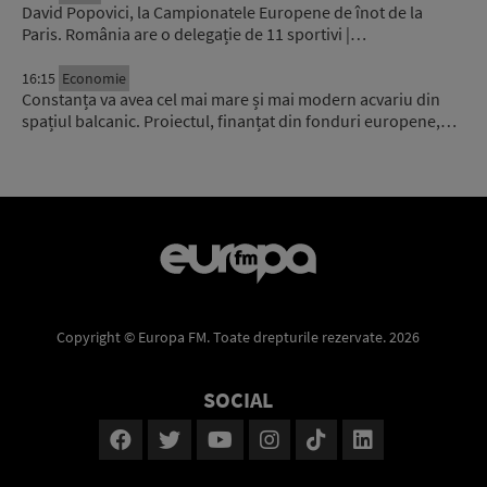
David Popovici, la Campionatele Europene de înot de la
Paris. România are o delegație de 11 sportivi |…
16:15
Economie
Constanța va avea cel mai mare și mai modern acvariu din
spațiul balcanic. Proiectul, finanțat din fonduri europene,…
Copyright © Europa FM. Toate drepturile rezervate. 2026
SOCIAL