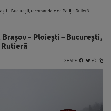
iești – București, recomandate de Poliția Rutieră
 Brașov – Ploiești – București,
 Rutieră
SHARE