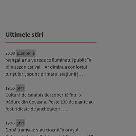
Ultimele stiri
20:03
Economie
Mangalia nu va reduce iluminatul public în
plin sezon estival. „Ar diminua confortul
turiștilor”, spune primarul stațiunii |…
19:55
Știri
Cultură de canabis descoperită într-o
pădure din Covasna. Peste 130 de plante au
fost ridicate de anchetatori |…
19:46
Știri
Două tramvaie s-au ciocnit în orașul