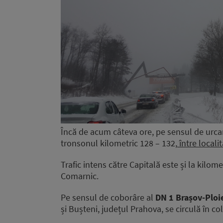
Încă de acum câteva ore, pe sensul de urca
tronsonul kilometric 128 – 132,
între locali
Trafic intens către Capitală este și la kilom
Comarnic.
Pe sensul de coborâre al
DN 1 Brașov-Ploie
și Bușteni, județul Prahova, se circulă în co