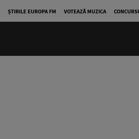
ȘTIRILE EUROPA FM
VOTEAZĂ MUZICA
CONCURS
24/24
Cea mai bu
Europa FM