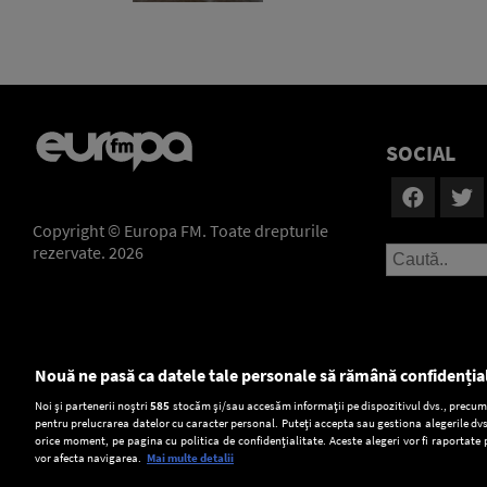
SOCIAL
Copyright © Europa FM. Toate drepturile
rezervate. 2026
Nouă ne pasă ca datele tale personale să rămână confidenția
Setări:
Noi și partenerii noștri
585
stocăm și/sau accesăm informații pe dispozitivul dvs., precum i
pentru prelucrarea datelor cu caracter personal. Puteți accepta sau gestiona alegerile dvs
Dark Mode
orice moment, pe pagina cu politica de confidențialitate. Aceste alegeri vor fi raportate 
vor afecta navigarea.
Mai multe detalii