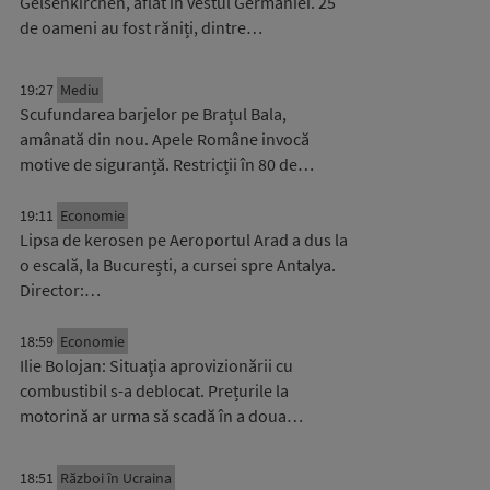
Gelsenkirchen, aflat în vestul Germaniei. 25
de oameni au fost răniți, dintre…
19:27
Mediu
Scufundarea barjelor pe Brațul Bala,
amânată din nou. Apele Române invocă
motive de siguranță. Restricții în 80 de…
19:11
Economie
Lipsa de kerosen pe Aeroportul Arad a dus la
o escală, la București, a cursei spre Antalya.
Director:…
18:59
Economie
Ilie Bolojan: Situaţia aprovizionării cu
combustibil s-a deblocat. Prețurile la
motorină ar urma să scadă în a doua…
18:51
Război în Ucraina