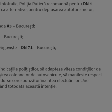
 Infotrafic, Poliția Rutieră recomadnă pentru
DN 1
e ca alternative, pentru deplasarea autoturismelor,
rada
A3
– București;
– București;
ârgoviște –
DN 71
– București;
dicațiile polițiștilor, să adapteze viteza condițiilor de
ășirea coloanelor de autovehicule, să manifeste respect
rându-se corespunzător înaintea efectuării oricărei
ând totodată această intenție.