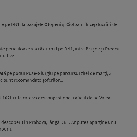
ie pe DN1, la pasajele Otopeni și Ciolpani. Încep lucrări de
țe periculoase s-a răsturnat pe DN1, între Brașov și Predeal.
ernative
dată pe podul Ruse-Giurgiu pe parcursul zilei de marți, 3
le sunt recomandate șoferilor...
DJ 102I, ruta care va descongestiona traficul de pe Valea
 descoperit în Prahova, lângă DN1. Ar putea aparține unui
mpuriu