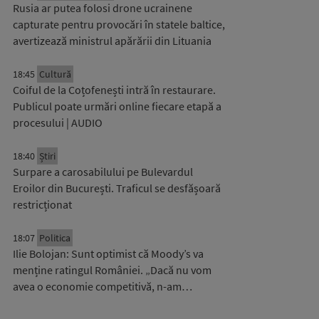
Rusia ar putea folosi drone ucrainene
capturate pentru provocări în statele baltice,
avertizează ministrul apărării din Lituania
18:45
Cultură
Coiful de la Coțofenești intră în restaurare.
Publicul poate urmări online fiecare etapă a
procesului | AUDIO
18:40
Știri
Surpare a carosabilului pe Bulevardul
Eroilor din București. Traficul se desfășoară
restricționat
18:07
Politica
Ilie Bolojan: Sunt optimist că Moody’s va
menține ratingul României. „Dacă nu vom
avea o economie competitivă, n-am…