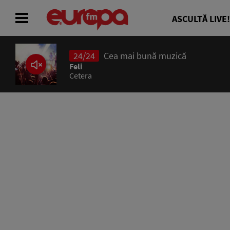
ASCULTĂ LIVE!
24/24
Cea mai bună muzică
ACASĂ
Feli
Cetera
ȘTIRI
RADIO
CONCURSURI
PODCAST
ASCULTĂ LIVE