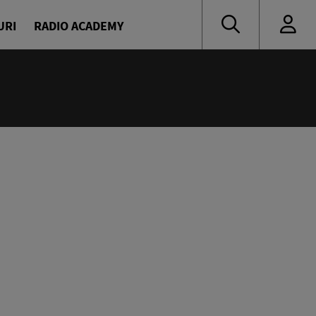
URI
RADIO ACADEMY
nă muzică