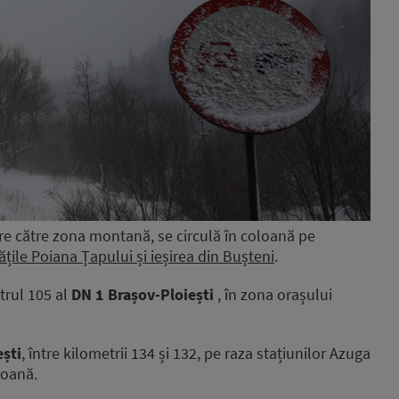
re către zona montană, se circulă în coloană pe
tățile Poiana Țapului și ieșirea din Bușteni
.
etrul 105 al
DN 1 Brașov-Ploiești
, în zona orașului
ști
, între kilometrii 134 și 132, pe raza stațiunilor Azuga
loană.