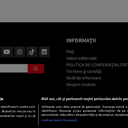
INFORMAŢII
FAQ
Valori editoriale
POLITICA DE CONFIDENŢIALITAT
Termeni şi condiţii
Notă de Informare
Despre cookies
Regulament general
GDPR
le
Atât noi, cât și partenerii noștri prelucrăm datele pen
Contact
dentificatorii cookie unici
Utilizarea unor date precise de geolocație. Scanarea activă a c
identificare. Stocarea și/sau accesarea informațiilor de pe u
. făcând clic mai jos sau în
personalizat, măsurători ale publicității și de conținut, cercetarea
partenerilor noștri și nu vă
Listă parteneri (furnizori)