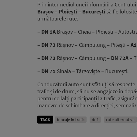
Prin intermediul unei informării a Centrului
Brașov – Ploiești – București
să fie folosit
următoarele rute:
–
DN 1A
Brașov – Cheia – Ploiești – Autost
–
DN 73
Râșnov – Câmpulung – Pitești –
A1
–
DN 73
Râșnov – Câmpulung –
DN 72A
– T
–
DN 71
Sinaia – Târgoviște – București.
Conducătorii auto sunt sfătuiți să respecte in
trafic și de drum, să nu se angajeze în dep
pentru ceilalți participanți la trafic, asigu
manevre de schimbare a direcției, semnaliz
TAGS
blocaje in trafic
dn1
rute alternative