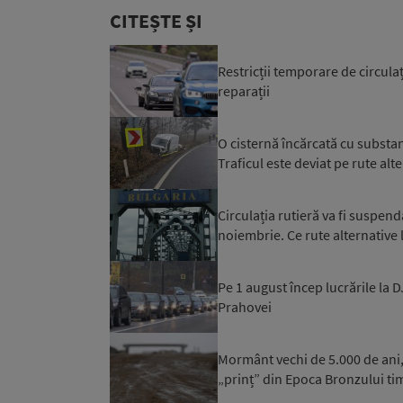
CITEȘTE ȘI
Restricții temporare de circulaț
reparații
O cisternă încărcată cu substan
Traficul este deviat pe rute alt
Circulația rutieră va fi suspen
noiembrie. Ce rute alternative 
Pe 1 august încep lucrările la 
Prahovei
Mormânt vechi de 5.000 de ani,
„prinț” din Epoca Bronzului ti