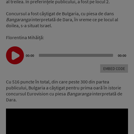
al treilea. În preferințele publicului, a fost pe locul 2.
Concursul a fost câștigat de Bulgaria, cu piesa de dans
Bangaranga
interpretată de Dara, în vreme ce pe locul al
doilea, s-a situat Israel.
Florentina Mihăiță:
Audio
00:00
00:00
Player
EMBED CODE
Cu 516 puncte în total, din care peste 300 din partea
publicului, Bulgaria a câștigat pentru prima oară în istorie
concursul Eurovision cu piesa
Bangaranga
interpretată de
Dara.