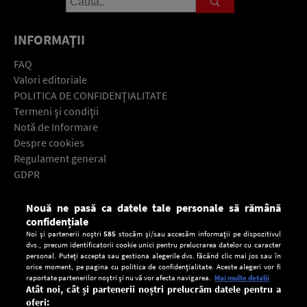
INFORMAŢII
FAQ
Valori editoriale
POLITICA DE CONFIDENŢIALITATE
Termeni şi condiţii
Notă de Informare
Despre cookies
Regulament general
GDPR
Contact
Nouă ne pasă ca datele tale personale să rămână
Descarcă gratuit aplicaţia Europa FM pentru smartphone:
confidențiale
Noi și partenerii noștri
585
stocăm și/sau accesăm informații pe dispozitivul
dvs., precum identificatorii cookie unici pentru prelucrarea datelor cu caracter
personal. Puteți accepta sau gestiona alegerile dvs. făcând clic mai jos sau în
orice moment, pe pagina cu politica de confidențialitate. Aceste alegeri vor fi
raportate partenerilor noștri și nu vă vor afecta navigarea.
Mai multe detalii
Atât noi, cât și partenerii noștri prelucrăm datele pentru a
oferi: