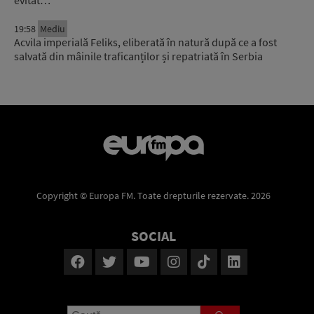
evitat…
19:58
Mediu
Acvila imperială Feliks, eliberată în natură după ce a fost
salvată din mâinile traficanților și repatriată în Serbia
Copyright © Europa FM. Toate drepturile rezervate. 2026
SOCIAL