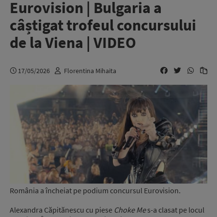
Eurovision | Bulgaria a
câștigat trofeul concursului
de la Viena | VIDEO
17/05/2026
Florentina Mihaita
România a încheiat pe podium concursul Eurovision.
Alexandra Căpitănescu cu piese
Choke Me
s-a clasat pe locul