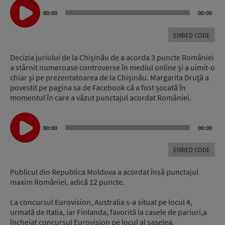
Audio
Player
00:00
00:00
EMBED CODE
Decizia juriului de la Chișinău de a acorda 3 puncte României
a stârnit numeroase controverse în mediul online și a uimit-o
chiar și pe prezentatoarea de la Chișinău. Margarita Druță a
povestit pe pagina sa de Facebook că a fost șocată în
momentul în care a văzut punctajul acordat României.
Audio
Player
00:00
00:00
EMBED CODE
Publicul din Republica Moldova a acordat însă punctajul
maxim României, adică 12 puncte.
La concursul Eurovision, Australia s-a situat pe locul 4,
urmată de Italia, iar Finlanda, favorită la casele de pariuri,a
încheiat concursul Eurovision pe locul al șaselea.