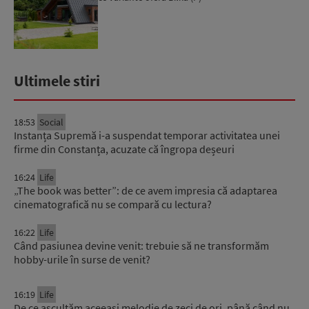
Ultimele stiri
18:53
Social
Instanța Supremă i-a suspendat temporar activitatea unei
firme din Constanța, acuzate că îngropa deșeuri
16:24
Life
„The book was better”: de ce avem impresia că adaptarea
cinematografică nu se compară cu lectura?
16:22
Life
Când pasiunea devine venit: trebuie să ne transformăm
hobby-urile în surse de venit?
16:19
Life
De ce ascultăm aceeași melodie de zeci de ori, până când nu