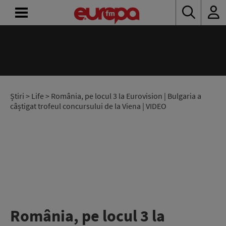
ACASĂ
ȘTIRI
RADIO
Știri
>
Life
> România, pe locul 3 la Eurovision | Bulgaria a
câștigat trofeul concursului de la Viena | VIDEO
CONCURSURI
PODCAST
ASCULTĂ
LIVE
România, pe locul 3 la