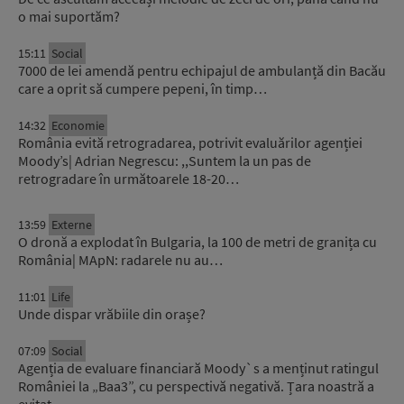
o mai suportăm?
15:11
Social
7000 de lei amendă pentru echipajul de ambulanță din Bacău
care a oprit să cumpere pepeni, în timp…
14:32
Economie
România evită retrogradarea, potrivit evaluărilor agenției
Moody’s| Adrian Negrescu: ,,Suntem la un pas de
retrogradare în următoarele 18-20…
13:59
Externe
O dronă a explodat în Bulgaria, la 100 de metri de granița cu
România| MApN: radarele nu au…
11:01
Life
Unde dispar vrăbiile din orașe?
07:09
Social
Agenția de evaluare financiară Moody`s a menținut ratingul
României la „Baa3”, cu perspectivă negativă. Țara noastră a