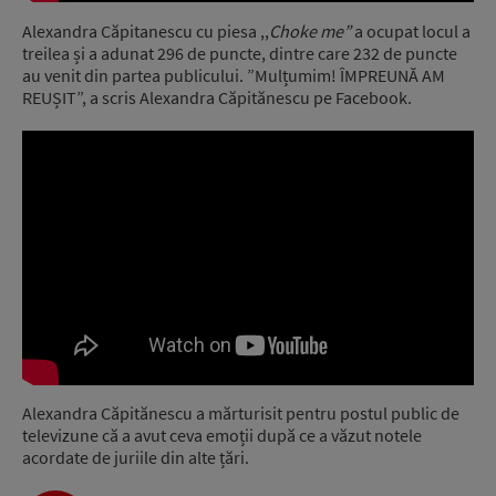
Alexandra Căpitanescu cu piesa ,,
Choke me”
a ocupat locul a
treilea și a adunat 296 de puncte, dintre care 232 de puncte
au venit din partea publicului. ”Mulțumim! ÎMPREUNĂ AM
REUȘIT”, a scris Alexandra Căpitănescu pe Facebook.
Alexandra Căpitănescu a mărturisit pentru postul public de
televizune că a avut ceva emoții după ce a văzut notele
acordate de juriile din alte țări.