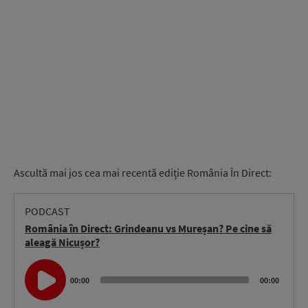
Ascultă mai jos cea mai recentă ediție România În Direct:
PODCAST
România în Direct: Grindeanu vs Mureșan? Pe cine să
aleagă Nicușor?
Audio
Player
00:00
00:00