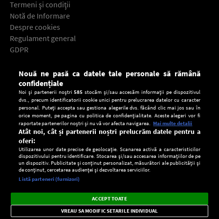
Termeni şi condiţii
Notă de Informare
Despre cookies
Regulament general
GDPR
Contact
Nouă ne pasă ca datele tale personale să rămână
Descarcă gratuit aplicaţia Europa FM pentru smartphone:
confidențiale
Noi și partenerii noștri
585
stocăm și/sau accesăm informații pe dispozitivul
dvs., precum identificatorii cookie unici pentru prelucrarea datelor cu caracter
personal. Puteți accepta sau gestiona alegerile dvs. făcând clic mai jos sau în
orice moment, pe pagina cu politica de confidențialitate. Aceste alegeri vor fi
raportate partenerilor noștri și nu vă vor afecta navigarea.
Mai multe detalii
Atât noi, cât și partenerii noștri prelucrăm datele pentru a
oferi:
Utilizarea unor date precise de geolocație. Scanarea activă a caracteristicilor
dispozitivului pentru identificare. Stocarea și/sau accesarea informațiilor de pe
un dispozitiv. Publicitate și conținut personalizat, măsurători ale publicității și
de conținut, cercetarea audienței și dezvoltarea serviciilor.
Setări:
Listă parteneri (furnizori)
Ascultă Europa FM în aplicație
Dark
×
Instalează
Radio live, podcasturi, știri și alerte
ACCEPT TOATE
Mode
importante.
VREAU SA MODIFIC SETARILE INDIVIDUAL
CONFIDENŢIALITATE