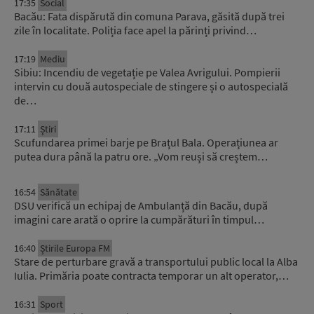
17:35
Social
Bacău: Fata dispărută din comuna Parava, găsită după trei
zile în localitate. Poliția face apel la părinți privind…
17:19
Mediu
Sibiu: Incendiu de vegetație pe Valea Avrigului. Pompierii
intervin cu două autospeciale de stingere și o autospecială
de…
17:11
Știri
Scufundarea primei barje pe Brațul Bala. Operațiunea ar
putea dura până la patru ore. „Vom reuși să creștem…
16:54
Sănătate
DSU verifică un echipaj de Ambulanță din Bacău, după
imagini care arată o oprire la cumpărături în timpul…
16:40
Știrile Europa FM
Stare de perturbare gravă a transportului public local la Alba
Iulia. Primăria poate contracta temporar un alt operator,…
16:31
Sport