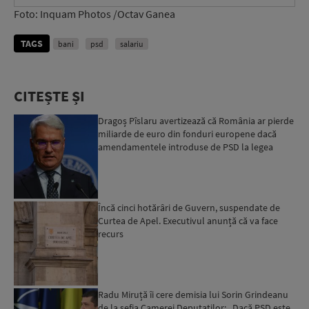
Foto: Inquam Photos /Octav Ganea
TAGS
bani
psd
salariu
CITEȘTE ȘI
Dragoș Pîslaru avertizează că România ar pierde
miliarde de euro din fonduri europene dacă
amendamentele introduse de PSD la legea
decarbonizării ar f...
Încă cinci hotărâri de Guvern, suspendate de
Curtea de Apel. Executivul anunță că va face
recurs
Radu Miruță îi cere demisia lui Sorin Grindeanu
de la șefia Camerei Deputaților: „Dacă PSD este