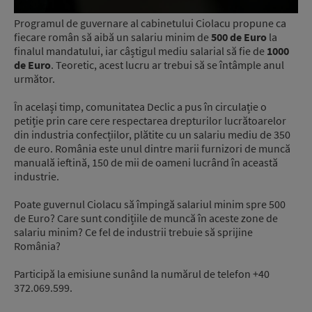
Programul de guvernare al cabinetului Ciolacu propune ca
fiecare român să aibă un salariu minim de
500 de Euro
la
finalul mandatului, iar câștigul mediu salarial să fie de
1000
de Euro
. Teoretic, acest lucru ar trebui să se întâmple anul
următor.
În același timp, comunitatea Declic a pus în circulație o
petiție prin care cere respectarea drepturilor lucrătoarelor
din industria confecțiilor, plătite cu un salariu mediu de 350
de euro. România este unul dintre marii furnizori de muncă
manuală ieftină, 150 de mii de oameni lucrând în această
industrie.
Poate guvernul Ciolacu să împingă salariul minim spre 500
de Euro? Care sunt condițiile de muncă în aceste zone de
salariu minim? Ce fel de industrii trebuie să sprijine
România?
Participă la emisiune sunând la numărul de telefon +40
372.069.599.