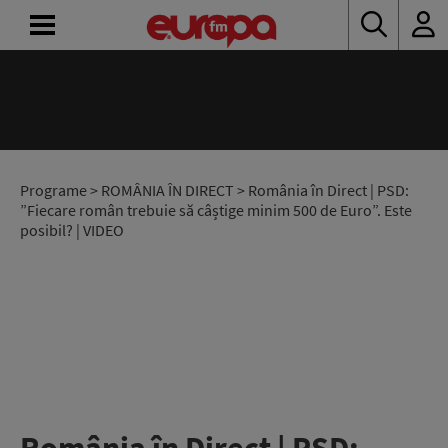
ACASĂ
ȘTIRI
RADIO
Programe
>
ROMÂNIA ÎN DIRECT
> România în Direct | PSD:
”Fiecare român trebuie să câștige minim 500 de Euro”. Este
posibil? | VIDEO
CONCURSURI
PODCAST
ASCULTĂ
LIVE