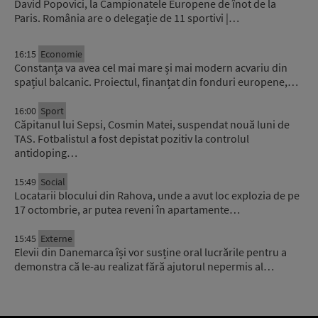
David Popovici, la Campionatele Europene de înot de la
Paris. România are o delegație de 11 sportivi |…
16:15
Economie
Constanța va avea cel mai mare și mai modern acvariu din
spațiul balcanic. Proiectul, finanțat din fonduri europene,…
16:00
Sport
Căpitanul lui Sepsi, Cosmin Matei, suspendat nouă luni de
TAS. Fotbalistul a fost depistat pozitiv la controlul
antidoping…
15:49
Social
Locatarii blocului din Rahova, unde a avut loc explozia de pe
17 octombrie, ar putea reveni în apartamente…
15:45
Externe
Elevii din Danemarca își vor susține oral lucrările pentru a
demonstra că le-au realizat fără ajutorul nepermis al…