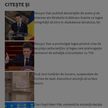
CITEȘTE ȘI
Nicușor Dan publică declarațiile de avere și de
interese ale Mirabelei Grădinaru înainte ca legea
integrității să intre în dezbaterea Senatului, for
d...
Nicușor Dan a promulgat legea privind criza de
pe piața carburanților și legea care prelungește
termenul de achiziție a locuințelor cu TVA
redus...
Încă cinci hotărâri de Guvern, suspendate de
Curtea de Apel. Executivul anunță că va face
recurs
Cinci foști lideri PNL contestă în instanță decizia