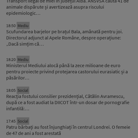
Transport ilegal de miei în județul Alba. ANSVSA caută 41 de
animale dispărute și avertizează asupra riscului
epidemiologic…
18:50
Mediu
Scufundarea barjelor pe brațul Bala, amânată pentru joi.
Directorul adjunct al Apele Române, despre operațiune:
„Dacă simțim că…
18:20
Mediu
Ministerul Mediului alocă până la zece milioane de euro
pentru proiecte privind protejarea castorului eurasiatic și a
păsărilor…
18:05
Social
Reacția fostului consilier prezidențial, Cătălin Avramescu,
după ce a fost audiat la DIICOT într-un dosar de pornografie
infantilă:…
17:45
Social
Patru bărbați au fost înjunghiați în centrul Londrei. O femeie
de 47 de ani a fost arestată