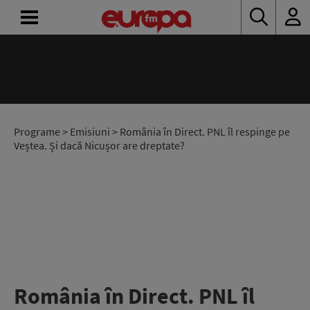
ACASĂ
ȘTIRI
RADIO
Programe
>
Emisiuni
> România în Direct. PNL îl respinge pe
Veștea. Și dacă Nicușor are dreptate?
CONCURSURI
PODCAST
ASCULTĂ
LIVE
România în Direct. PNL îl