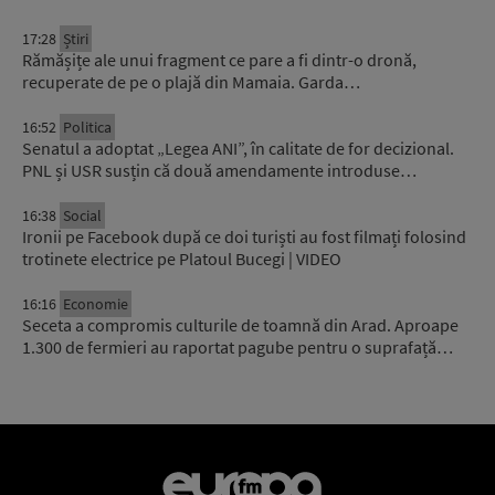
17:28
Știri
Rămășițe ale unui fragment ce pare a fi dintr-o dronă,
recuperate de pe o plajă din Mamaia. Garda…
16:52
Politica
Senatul a adoptat „Legea ANI”, în calitate de for decizional.
PNL și USR susțin că două amendamente introduse…
16:38
Social
Ironii pe Facebook după ce doi turiști au fost filmați folosind
trotinete electrice pe Platoul Bucegi | VIDEO
16:16
Economie
Seceta a compromis culturile de toamnă din Arad. Aproape
1.300 de fermieri au raportat pagube pentru o suprafață…