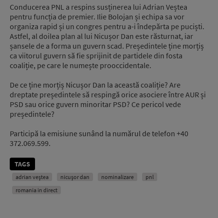
Conducerea PNL a respins susținerea lui Adrian Veștea
pentru funcția de premier. Ilie Bolojan și echipa sa vor
organiza rapid și un congres pentru a-i îndepărta pe puciști.
Astfel, al doilea plan al lui Nicușor Dan este răsturnat, iar
șansele de a forma un guvern scad. Președintele ține morțiș
ca viitorul guvern să fie sprijinit de partidele din fosta
coaliție, pe care le numește prooccidentale.
De ce ține morțiș Nicușor Dan la această coaliție? Are
dreptate președintele să respingă orice asociere între AUR și
PSD sau orice guvern minoritar PSD? Ce pericol vede
președintele?
Participă la emisiune sunând la numărul de telefon +40
372.069.599.
TAGS
adrian veștea
nicușor dan
nominalizare
pnl
romania in direct