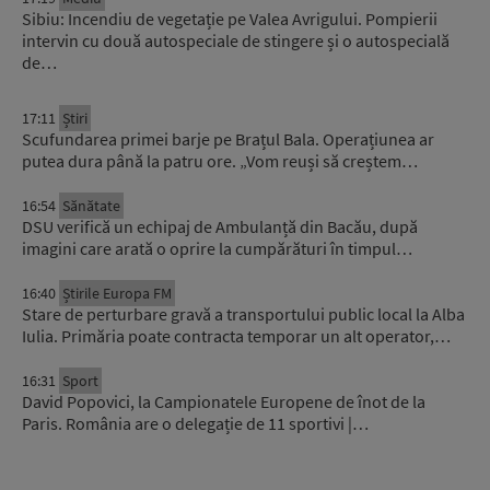
Sibiu: Incendiu de vegetație pe Valea Avrigului. Pompierii
intervin cu două autospeciale de stingere și o autospecială
de…
17:11
Știri
Scufundarea primei barje pe Brațul Bala. Operațiunea ar
putea dura până la patru ore. „Vom reuși să creștem…
16:54
Sănătate
DSU verifică un echipaj de Ambulanță din Bacău, după
imagini care arată o oprire la cumpărături în timpul…
16:40
Știrile Europa FM
Stare de perturbare gravă a transportului public local la Alba
Iulia. Primăria poate contracta temporar un alt operator,…
16:31
Sport
David Popovici, la Campionatele Europene de înot de la
Paris. România are o delegație de 11 sportivi |…