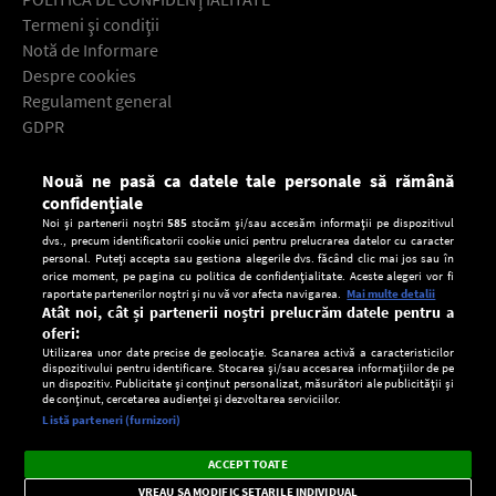
Termeni şi condiţii
Notă de Informare
Despre cookies
Regulament general
GDPR
Contact
Nouă ne pasă ca datele tale personale să rămână
Descarcă gratuit aplicaţia Europa FM pentru smartphone:
confidențiale
Noi și partenerii noștri
585
stocăm și/sau accesăm informații pe dispozitivul
dvs., precum identificatorii cookie unici pentru prelucrarea datelor cu caracter
personal. Puteți accepta sau gestiona alegerile dvs. făcând clic mai jos sau în
orice moment, pe pagina cu politica de confidențialitate. Aceste alegeri vor fi
raportate partenerilor noștri și nu vă vor afecta navigarea.
Mai multe detalii
Atât noi, cât și partenerii noștri prelucrăm datele pentru a
oferi:
Utilizarea unor date precise de geolocație. Scanarea activă a caracteristicilor
dispozitivului pentru identificare. Stocarea și/sau accesarea informațiilor de pe
un dispozitiv. Publicitate și conținut personalizat, măsurători ale publicității și
de conținut, cercetarea audienței și dezvoltarea serviciilor.
Setări:
Listă parteneri (furnizori)
Ascultă Europa FM în aplicație
Dark
×
Instalează
Radio live, podcasturi, știri și alerte
ACCEPT TOATE
Mode
importante.
VREAU SA MODIFIC SETARILE INDIVIDUAL