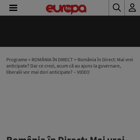
ACASĂ
ȘTIRI
RADIO
Programe
>
ROMÂNIA ÎN DIRECT
> România în Direct: Mai vrei
anticipate? Dar ce crezi, acum că au ajuns la guvernare,
liberalii vor mai dori anticipate? – VIDEO
CONCURSURI
PODCAST
ASCULTĂ
LIVE