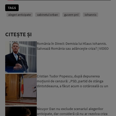
TAGS
alegeri anticipate
cabinetul orban
guvern pnl
iohannis
CITEȘTE ȘI
România în Direct: Demisia lui Klaus Iohannis.
Salvează România sau adâncește criza? | VIDEO
Cristian Tudor Popescu, după depunerea
moțiunii de cenzură: „PSD, partid de stânga
dintotdeauna, a făcut acum o cotârceală cu un
partid neofascist”...
Nicușor Dan nu exclude scenariul alegerilor
anticipate, dar consideră că nu ar rezolva criza