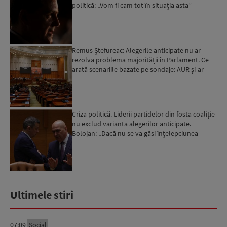
politică: „Vom fi cam tot în situația asta”
Remus Ștefureac: Alegerile anticipate nu ar
rezolva problema majorității în Parlament. Ce
arată scenariile bazate pe sondaje: AUR și-ar
dubla scorul a...
Criza politică. Liderii partidelor din fosta coaliție
nu exclud varianta alegerilor anticipate.
Bolojan: „Dacă nu se va găsi înțelepciunea
pentru a ie...
Ultimele stiri
07:09
Social