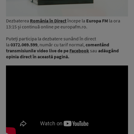
Dezbaterea
România în Direct
începe la
Europa FM
la ora
13:15 și continuă online pe europafm.ro.
Puteți participa la dezbatere sunând în direct
la
0372.069.599
, număr cu tarif normal,
comentând
transmisiunile video live de pe
Facebook
sau
adăugând
opinia direct în această pagină.