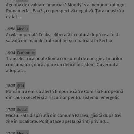
Agenția de evaluare financiară Moody`s a menținut ratingul
României la „Baa3”, cu perspectivă negativă. Țara noastră a
evitat…
19:58
Mediu
Acvila imperială Feliks, eliberată în natură după ce a fost
salvată din mâinile traficanților și repatriată în Serbia
19:34
Economie
Transelectrica poate limita consumul de energie al marilor
consumatori, dacă apare un deficit în sistem. Guvernul a
adoptat…
18:35
Știri
România a emis o alertă timpurie către Comisia Europeană
din cauza secetei și a riscurilor pentru sistemul energetic
17:35
Social
Bacău: Fata dispărută din comuna Parava, găsită după trei
zile în localitate. Poliția face apel la părinți privind…
17:19
Mediu