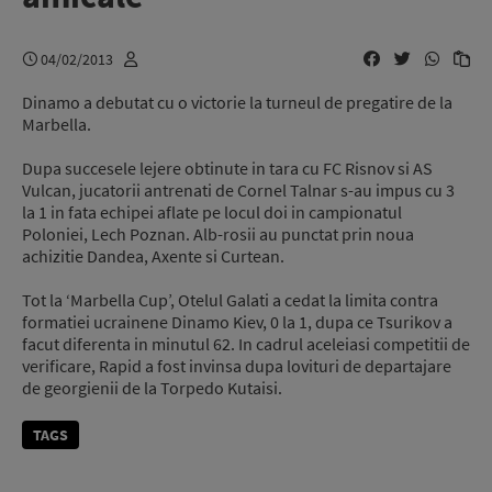
04/02/2013
Dinamo a debutat cu o victorie la turneul de pregatire de la
Marbella.
Dupa succesele lejere obtinute in tara cu FC Risnov si AS
Vulcan, jucatorii antrenati de Cornel Talnar s-au impus cu 3
la 1 in fata echipei aflate pe locul doi in campionatul
Poloniei, Lech Poznan. Alb-rosii au punctat prin noua
achizitie Dandea, Axente si Curtean.
Tot la ‘Marbella Cup’, Otelul Galati a cedat la limita contra
formatiei ucrainene Dinamo Kiev, 0 la 1, dupa ce Tsurikov a
facut diferenta in minutul 62. In cadrul aceleiasi competitii de
verificare, Rapid a fost invinsa dupa lovituri de departajare
de georgienii de la Torpedo Kutaisi.
TAGS