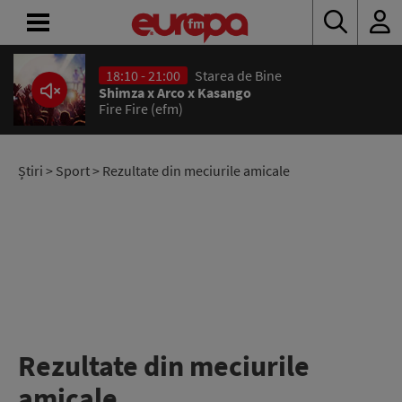
18:10 - 21:00
Starea de Bine
ACASĂ
Shimza x Arco x Kasango
Fire Fire (efm)
ȘTIRI
RADIO
Știri
>
Sport
> Rezultate din meciurile amicale
CONCURSURI
PODCAST
ASCULTĂ
LIVE
Rezultate din meciurile
amicale