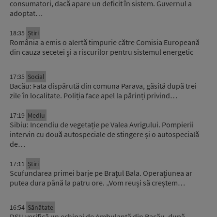
consumatori, dacă apare un deficit în sistem. Guvernul a
adoptat…
18:35
Știri
România a emis o alertă timpurie către Comisia Europeană
din cauza secetei și a riscurilor pentru sistemul energetic
17:35
Social
Bacău: Fata dispărută din comuna Parava, găsită după trei
zile în localitate. Poliția face apel la părinți privind…
17:19
Mediu
Sibiu: Incendiu de vegetație pe Valea Avrigului. Pompierii
intervin cu două autospeciale de stingere și o autospecială
de…
17:11
Știri
Scufundarea primei barje pe Brațul Bala. Operațiunea ar
putea dura până la patru ore. „Vom reuși să creștem…
16:54
Sănătate
DSU verifică un echipaj de Ambulanță din Bacău, după