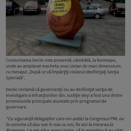
Comunitatea Declic este prezentă, sâmbătă, la Romexpo,
unde au amplasat macheta unui ciolan de mari dimensiuni,
cu mesajul „După ce vă împărţiţi ciolanul desfiinţaţi Secţia
Specială”.
Declic reclamă că guvernanţii nu au desfiinţat secţia de
Investigare a Infracţiunilor din Justiţie deşi a fost una dintre
promisiunile principale asumate prin programul de
guvernare.
“Cu siguranță delegaților care vin astăzi la Congresul PNL nu
le convine că dau nas în nas cu noi, fix aici la intrarea la
Romexpo. Le-am adus acest ciolan, să le amintim că au uitat