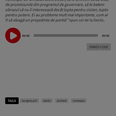
de promisiunile din programul de guvernare, să le batem
obrazul că nu îi interesează decât lupta pentru ciolan, lupta
pentru putere. Ei au probleme mult mai importante, cum ar
fi să aleagă un președinte de partid.”
spun cei de la Declic.
Audio
Player
00:00
00:00
EMBED CODE
TAGS
congres pnl
declic
protest
romexpo