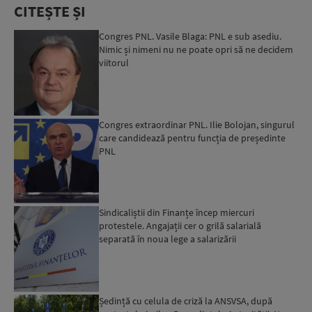
CITEȘTE ȘI
Congres PNL. Vasile Blaga: PNL e sub asediu.
Nimic și nimeni nu ne poate opri să ne decidem
viitorul
Congres extraordinar PNL. Ilie Bolojan, singurul
care candidează pentru funcția de președinte
PNL
Sindicaliștii din Finanțe încep miercuri
protestele. Angajații cer o grilă salarială
separată în noua lege a salarizării
Ședință cu celula de criză la ANSVSA, după