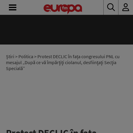
ACASĂ
ȘTIRI
RADIO
Știri
>
Politica
> Protest DECLIC în fața congresului PNL cu
mesajul „După ce vă împărţiţi ciolanul, desfiinţaţi Secţia
Specială”
CONCURSURI
PODCAST
ASCULTĂ
LIVE