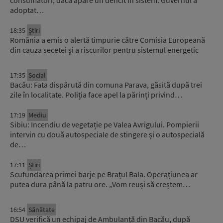
consumatori, dacă apare un deficit în sistem. Guvernul a
adoptat…
18:35
Știri
România a emis o alertă timpurie către Comisia Europeană
din cauza secetei și a riscurilor pentru sistemul energetic
17:35
Social
Bacău: Fata dispărută din comuna Parava, găsită după trei
zile în localitate. Poliția face apel la părinți privind…
17:19
Mediu
Sibiu: Incendiu de vegetație pe Valea Avrigului. Pompierii
intervin cu două autospeciale de stingere și o autospecială
de…
17:11
Știri
Scufundarea primei barje pe Brațul Bala. Operațiunea ar
putea dura până la patru ore. „Vom reuși să creștem…
16:54
Sănătate
DSU verifică un echipaj de Ambulanță din Bacău, după