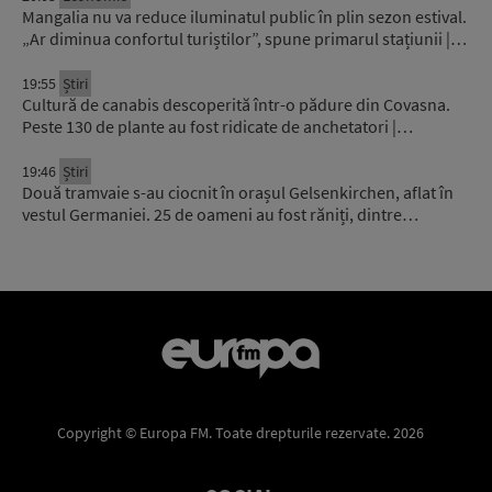
Mangalia nu va reduce iluminatul public în plin sezon estival.
„Ar diminua confortul turiștilor”, spune primarul stațiunii |…
19:55
Știri
Cultură de canabis descoperită într-o pădure din Covasna.
Peste 130 de plante au fost ridicate de anchetatori |…
19:46
Știri
Două tramvaie s-au ciocnit în orașul Gelsenkirchen, aflat în
vestul Germaniei. 25 de oameni au fost răniți, dintre…
Copyright © Europa FM. Toate drepturile rezervate. 2026