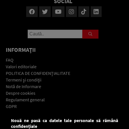
SOCIAL
INFORMAŢII
FAQ
Valori editoriale
POLITICA DE CONFIDENŢIALITATE
Termeni şi condiţii
Notă de Informare
Despre cookies
Regulament general
GDPR
Contact
Nouă ne pasă ca datele tale personale să rămână
Descarcă gratuit aplicaţia Europa FM pentru smartphone:
confidențiale