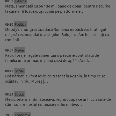
09:53
Externe
Meta, amendată cu 567 de milioane de dolari pentru riscurile
la care ar fi fost expuși copiii pe platformele…
09:36
Politica
Moody’s anunță astăzi dacă România își păstrează ratingul
de țară recomandat investițiilor. Bolojan: „Am fost cinstiți cu
românii.…
09:07
Mediu
Patru foraje ilegale alimentau o pescărie controlată de
familia unui primar, în plină criză de apă în Arad…
08:41
Social
Doi bărbați au fost loviți de trăsnet în Reghin, în timp ce se
scăldau în râul Mureș |…
08:24
Social
Medic veterinar din Suceava, reținut după ce ar fi ucis sute de
câini sub pretextul eutanasierii din motive…
20:03
Economie