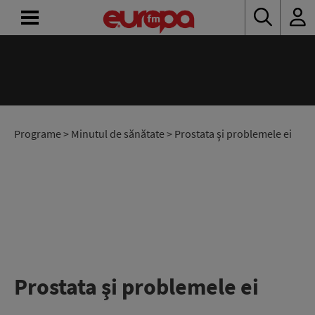
ACASĂ
ȘTIRI
RADIO
Programe
>
Minutul de sănătate
> Prostata şi problemele ei
CONCURSURI
PODCAST
ASCULTĂ
LIVE
Prostata şi problemele ei