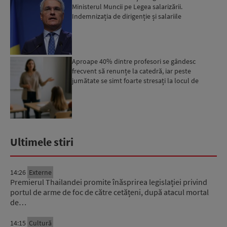
Ministerul Muncii pe Legea salarizării.
Indemnizația de dirigenție și salariile
debutanților, pe agenda d...
Aproape 40% dintre profesori se gândesc
frecvent să renunțe la catedră, iar peste
jumătate se simt foarte stresați la locul de
muncă
Ultimele stiri
14:26
Externe
Premierul Thailandei promite înăsprirea legislației privind
portul de arme de foc de către cetățeni, după atacul mortal
de…
14:15
Cultură