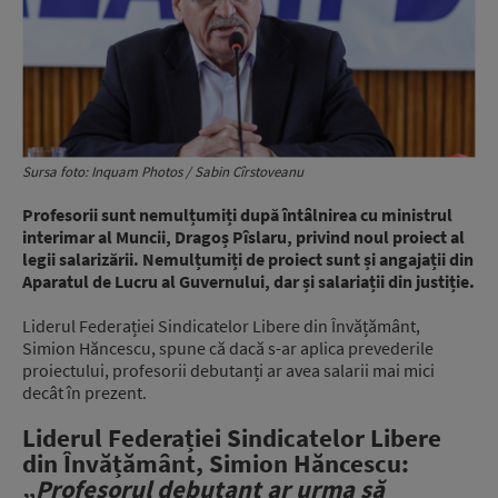
Sursa foto: Inquam Photos / Sabin Cîrstoveanu
Profesorii sunt nemulțumiți după întâlnirea cu ministrul
interimar al Muncii, Dragoș Pîslaru, privind noul proiect al
legii salarizării. Nemulțumiți de proiect sunt și angajații din
Aparatul de Lucru al Guvernului, dar și salariații din justiție.
Liderul Federației Sindicatelor Libere din Învățământ,
Simion Hăncescu, spune că dacă s-ar aplica prevederile
proiectului, profesorii debutanți ar avea salarii mai mici
decât în prezent.
Liderul Federației Sindicatelor Libere
din Învățământ, Simion Hăncescu:
„
P
rofesorul debutant ar urma să