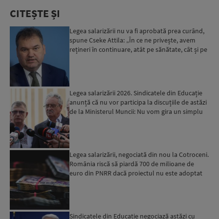
CITEȘTE ȘI
Legea salarizării nu va fi aprobată prea curând,
spune Cseke Attila: „În ce ne privește, avem
rețineri în continuare, atât pe sănătate, cât și pe
educ...
Legea salarizării 2026. Sindicatele din Educație
anunță că nu vor participa la discuțiile de astăzi
de la Ministerul Muncii: Nu vom gira un simplu
exe...
Legea salarizării, negociată din nou la Cotroceni.
România riscă să piardă 700 de milioane de
euro din PNRR dacă proiectul nu este adoptat
până la fin...
Sindicatele din Educație negociază astăzi cu