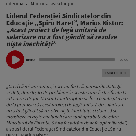
interimar al Muncii va avea loc joi.
Liderul Federației Sindicatelor din
Educație „Spiru Haret”, Marius Nistor:
„A
cest proiect de legă unitară de
salarizare
nu a fost gândit să rezolve
niște inechități”
Audio
Player
00:00
00:00
EMBED CODE
„Cred că mi-am notat și care au fost răspunsurile date.
Și
vedeți, dom’le, toate problemele acestea vor fi clarificate la
întâlnirea de joi.
Nu sunt foarte optimist.
Încă o dată plecăm
de la premisa că acest proiect de legă unitară de salarizare
nu a fost gândit să rezolve niște inechități,
ci doar să se
încadreze în niște cheltuieli care sunt aprobate de către
Ministerul de Finanțe.
Să ne încadrăm doar în opt miliarde”,
a spus liderul Federației Sindicatelor din Educație „Spiru
Haret”, Marius Nistor.