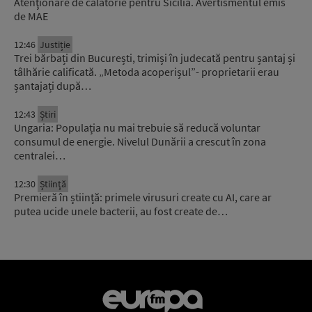
Atenţionare de călătorie pentru Sicilia. Avertismentul emis
de MAE
12:46
Justiție
Trei bărbați din București, trimiși în judecată pentru șantaj și
tâlhărie calificată. „Metoda acoperișul”- proprietarii erau
șantajați după…
12:43
Știri
Ungaria: Populația nu mai trebuie să reducă voluntar
consumul de energie. Nivelul Dunării a crescut în zona
centralei…
12:30
Știinţă
Premieră în știință: primele virusuri create cu AI, care ar
putea ucide unele bacterii, au fost create de…