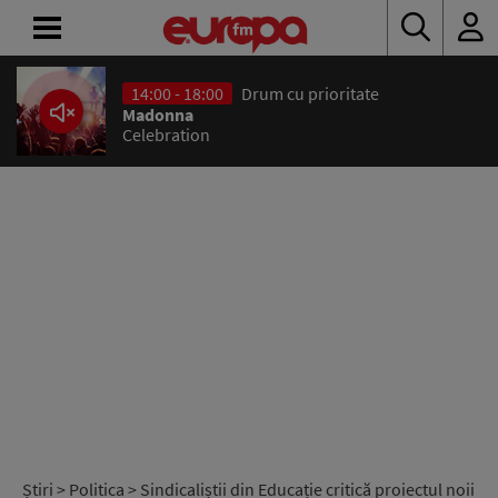
14:00 - 18:00
Drum cu prioritate
ACASĂ
Madonna
Celebration
ȘTIRI
RADIO
CONCURSURI
PODCAST
ASCULTĂ
LIVE
Știri
>
Politica
> Sindicaliștii din Educație critică proiectul noii