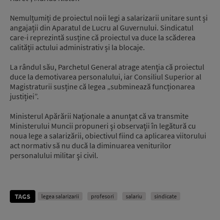
Nemulțumiți de proiectul noii legi a salarizarii unitare sunt și
angajații din Aparatul de Lucru al Guvernului. Sindicatul
care-i reprezintă susține că proiectul va duce la scăderea
calității actului administrativ și la blocaje.
La rândul său, Parchetul General atrage atenţia că proiectul
duce la demotivarea personalului, iar Consiliul Superior al
Magistraturii susține că legea „subminează funcționarea
justiției”.
Ministerul Apărării Naţionale a anunţat că va transmite
Ministerului Muncii propuneri şi observaţii în legătură cu
noua lege a salarizării, obiectivul fiind ca aplicarea viitorului
act normativ să nu ducă la diminuarea veniturilor
personalului militar şi civil.
TAGS
legea salarizarii
profesori
salariu
sindicate