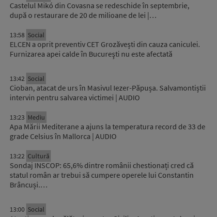
Castelul Mikó din Covasna se redeschide în septembrie,
după o restaurare de 20 de milioane de lei |…
13:58
Social
ELCEN a oprit preventiv CET Grozăvești din cauza caniculei.
Furnizarea apei calde în Bucureşti nu este afectată
13:42
Social
Cioban, atacat de urs în Masivul Iezer-Păpușa. Salvamontiștii
intervin pentru salvarea victimei | AUDIO
13:23
Mediu
Apa Mării Mediterane a ajuns la temperatura record de 33 de
grade Celsius în Mallorca | AUDIO
13:22
Cultură
Sondaj INSCOP: 65,6% dintre românii chestionați cred că
statul român ar trebui să cumpere operele lui Constantin
Brâncuși.…
13:00
Social