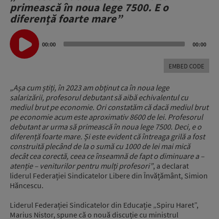
primească în noua lege 7500.
E
o
diferență foarte mare”
Audio
Player
00:00
00:00
EMBED CODE
„
Așa cum știți, în 2023 am obținut ca în noua lege
salarizării,
profesorul debutant să aibă echivalentul cu
mediul brut pe economie.
Ori constatăm că dacă mediul brut
pe economie acum este aproximativ 8600 de lei. P
rofesorul
debutant ar urma să primească în noua lege 7500.
Deci, e o
diferență foarte mare.
Și este evident că întreaga grilă a fost
construită
plecând de la o sumă cu 1000 de lei mai mică
decât cea corectă,
ceea ce înseamnă de fapt o diminuare a –
atenție – veniturilor pentru mulți profesori”
, a declarat
liderul Federației Sindicatelor Libere din Învățământ, Simion
Hăncescu.
Liderul Federației Sindicatelor din Educație „Spiru Haret”,
Marius Nistor, spune că o nouă discuție cu ministrul