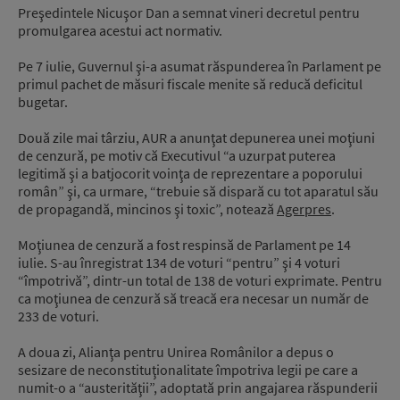
Preşedintele Nicuşor Dan a semnat vineri decretul pentru
promulgarea acestui act normativ.
Pe 7 iulie, Guvernul şi-a asumat răspunderea în Parlament pe
primul pachet de măsuri fiscale menite să reducă deficitul
bugetar.
Două zile mai târziu, AUR a anunţat depunerea unei moţiuni
de cenzură, pe motiv că Executivul “a uzurpat puterea
legitimă şi a batjocorit voinţa de reprezentare a poporului
român” şi, ca urmare, “trebuie să dispară cu tot aparatul său
de propagandă, mincinos şi toxic”, notează
Agerpres
.
Moţiunea de cenzură a fost respinsă de Parlament pe 14
iulie. S-au înregistrat 134 de voturi “pentru” şi 4 voturi
“împotrivă”, dintr-un total de 138 de voturi exprimate. Pentru
ca moţiunea de cenzură să treacă era necesar un număr de
233 de voturi.
A doua zi, Alianţa pentru Unirea Românilor a depus o
sesizare de neconstituţionalitate împotriva legii pe care a
numit-o a “austerităţii”, adoptată prin angajarea răspunderii