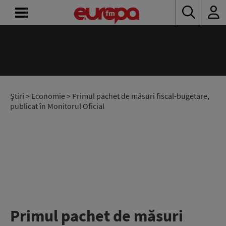
ACASĂ
ȘTIRI
RADIO
Știri
>
Economie
> Primul pachet de măsuri fiscal-bugetare,
publicat în Monitorul Oficial
CONCURSURI
PODCAST
ASCULTĂ
LIVE
Primul pachet de măsuri