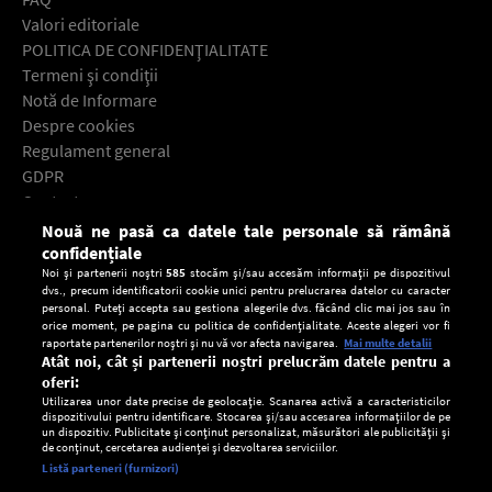
Valori editoriale
POLITICA DE CONFIDENŢIALITATE
Termeni şi condiţii
Notă de Informare
Despre cookies
Regulament general
GDPR
Contact
Nouă ne pasă ca datele tale personale să rămână
Descarcă gratuit aplicaţia Europa FM pentru smartphone:
confidențiale
Noi și partenerii noștri
585
stocăm și/sau accesăm informații pe dispozitivul
dvs., precum identificatorii cookie unici pentru prelucrarea datelor cu caracter
personal. Puteți accepta sau gestiona alegerile dvs. făcând clic mai jos sau în
orice moment, pe pagina cu politica de confidențialitate. Aceste alegeri vor fi
raportate partenerilor noștri și nu vă vor afecta navigarea.
Mai multe detalii
Atât noi, cât și partenerii noștri prelucrăm datele pentru a
oferi:
Utilizarea unor date precise de geolocație. Scanarea activă a caracteristicilor
dispozitivului pentru identificare. Stocarea și/sau accesarea informațiilor de pe
un dispozitiv. Publicitate și conținut personalizat, măsurători ale publicității și
de conținut, cercetarea audienței și dezvoltarea serviciilor.
Setări:
Listă parteneri (furnizori)
Ascultă Europa FM în aplicație