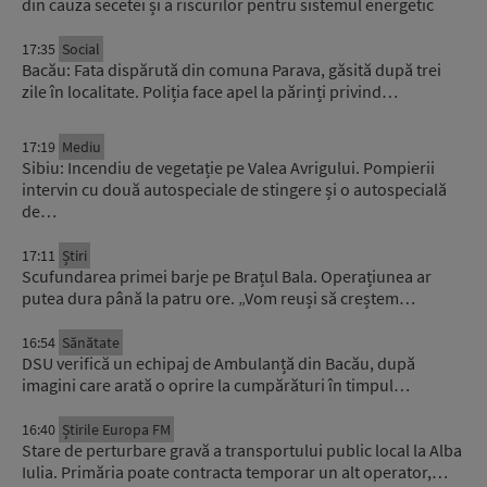
din cauza secetei și a riscurilor pentru sistemul energetic
17:35
Social
Bacău: Fata dispărută din comuna Parava, găsită după trei
zile în localitate. Poliția face apel la părinți privind…
17:19
Mediu
Sibiu: Incendiu de vegetație pe Valea Avrigului. Pompierii
intervin cu două autospeciale de stingere și o autospecială
de…
17:11
Știri
Scufundarea primei barje pe Brațul Bala. Operațiunea ar
putea dura până la patru ore. „Vom reuși să creștem…
16:54
Sănătate
DSU verifică un echipaj de Ambulanță din Bacău, după
imagini care arată o oprire la cumpărături în timpul…
16:40
Știrile Europa FM
Stare de perturbare gravă a transportului public local la Alba
Iulia. Primăria poate contracta temporar un alt operator,…