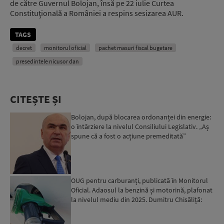
de către Guvernul Bolojan, însă pe 22 iulie Curtea
Constituţională a României a respins sesizarea AUR.
TAGS
decret
monitorul oficial
pachet masuri fiscal bugetare
presedintele nicusor dan
CITEȘTE ȘI
Bolojan, după blocarea ordonanței din energie:
o întârziere la nivelul Consiliului Legislativ. „Aș
spune că a fost o acțiune premeditată”
OUG pentru carburanți, publicată în Monitorul
Oficial. Adaosul la benzină și motorină, plafonat
la nivelul mediu din 2025. Dumitru Chisăliță:
Prețuril...