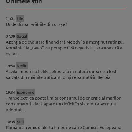
Ultimele stiri
11:01
Life
Unde dispar vrăbiile din orașe?
07:09
Social
Agenția de evaluare financiară Moody`s a menținut ratingul
României la „Baa3”, cu perspectivă negativă. Țara noastră a
evitat…
19:58
Mediu
Acvila imperială Feliks, eliberată în natură după ce a fost
salvată din mâinile traficanților și repatriată în Serbia
19:34
Economie
Transelectrica poate limita consumul de energie al marilor
consumatori, dacă apare un deficit în sistem. Guvernul a
adoptat…
18:35
Știri
România a emis o alertă timpurie către Comisia Europeană