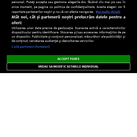
personal. Puteți accepta sau gestiona alegerile dvs. făcând clic mai jos sau în
orice moment, pe pagina cu politica de confidențialitate. Aceste alegeri vor fi
raportate partenerilor noștri și nu vă vor afecta navigarea.
Mai multe detalii
Atât noi, cât și partenerii noștri prelucrăm datele pentru a
oferi:
Utilizarea unor date precise de geolocație. Scanarea activă a caracteristicilor
dispozitivului pentru identificare. Stocarea și/sau accesarea informațiilor de pe
un dispozitiv. Publicitate și conținut personalizat, măsurători ale publicității și
de conținut, cercetarea audienței și dezvoltarea serviciilor.
Setări:
Listă parteneri (furnizori)
Ascultă Europa FM în aplicație
Dark
×
Instalează
Radio live, podcasturi, știri și alerte
ACCEPT TOATE
Mode
importante.
VREAU SA MODIFIC SETARILE INDIVIDUAL
CONFIDENŢIALITATE
Copyright © Europa FM. Toate drepturile rezervate. 2026
SOCIAL