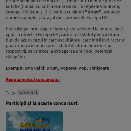
prinde semnalul de concurs și trimite în 10 minute prin SMS
la 1769 (număr cu tarif normal valabil în rețelele Vodafone,
Orange, Telekom și DIGI Mobil) cuvântul
”Drum”
urmat de
numele complet și orașul din care asculți Europa FM.
Poți câștiga, prin tragere la sorți, un weekend la munte, dacă
spui, în direct la Europa FM, care a fost sfatul pentru drum
bun de azi. În cazul în care ascultătorul care intră în direct nu
poate indica în mod corect sfatul de drum bun din ziua
respectivă, se va trece la extragerea unui nou potențial
câștigător.
Exemplu SMS valid: Drum, Popescu Pop, Timișoara
Regulamentul concursului
Tags:
weekend
Participă și la aceste concursuri: