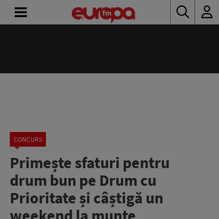
ACASĂ
ȘTIRI
RADIO
CONCURSURI
PODCAST
CONCURS
Primește sfaturi pentru
ASCULTĂ
LIVE
drum bun pe Drum cu
Prioritate și câștigă un
weekend la munte