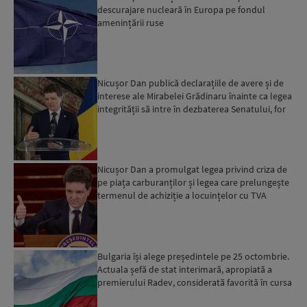
descurajare nucleară în Europa pe fondul
amenințării ruse
Nicușor Dan publică declarațiile de avere și de
interese ale Mirabelei Grădinaru înainte ca legea
integrității să intre în dezbaterea Senatului, for
d...
Nicușor Dan a promulgat legea privind criza de
pe piața carburanților și legea care prelungește
termenul de achiziție a locuințelor cu TVA
redus...
Bulgaria își alege președintele pe 25 octombrie.
Actuala șefă de stat interimară, apropiată a
premierului Radev, considerată favorită în cursa
elector...