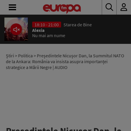
18:10 - 21:00
Starea de Bine
ACASĂ
Alexia
Nu mai am nume
ȘTIRI
RADIO
Știri
>
Politica
> Președintele Nicușor Dan, la Summitul NATO
de la Ankara: România va insista asupra importanței
strategice a Mării Negre | AUDIO
CONCURSURI
PODCAST
ASCULTĂ
LIVE