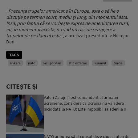
„
Prezența trupelor americane în Europa, asta o să fie o
discuție pe termen scurt, mediu și lung, din momentul ăsta.
Însă, prin faptul că se vorbește expres de amenințarea rusă,
eu, în momentul acesta, nu văd un risc de retragere a
trupelor de pe flancul estic
”, a precizat președintele Nicușor
Dan.
TAGS
ankara
nato
nicușor dan
stiri externe
summit
turcia
CITEȘTE ȘI
Valeri Zalujni, fost comandant al armatei
ucrainene, consideră că Ucraina nu va adera
niciodată la NATO: Este imposibil să aderi la o
organizație care...
NATO ar putea să-și consolideze capacitatea de