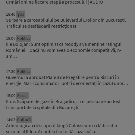
urmări online fiecare etapă a procesului | AUDIO
18:40
Știri
Surpare a carosabilului pe Bulevardul Eroilor din București.
Traficul se desfășoară restricționat
18:07
Politica
Ilie Bolojan: Sunt optimist că Moody’s va menține ratingul
României. „Dacă nu vom avea o economie competitivă, n-
am…
17:30
Politica
Guvernul a aprobat Planul de Pregătire pentru Riscuri în
energie. Marii consumatori pot fi deconectați în cazul unor…
15:09
Social
Ilfov: Scăpare de gaze în Bragadiru. Trei persoane au fost
transportate la spitale din București
14:03
Cultură
Arheologii au descoperit lângă Colosseum o clădire din
secolul al II-lea. Ar putea fi o fostă cazarmă a…