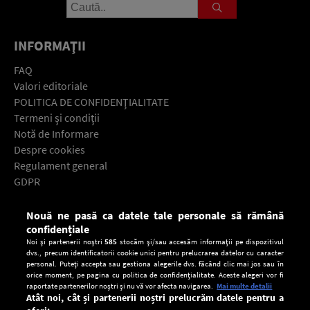
INFORMAŢII
FAQ
Valori editoriale
POLITICA DE CONFIDENŢIALITATE
Termeni şi condiţii
Notă de Informare
Despre cookies
Regulament general
GDPR
Contact
Nouă ne pasă ca datele tale personale să rămână
Descarcă gratuit aplicaţia Europa FM pentru smartphone:
confidențiale
Noi și partenerii noștri
585
stocăm și/sau accesăm informații pe dispozitivul
dvs., precum identificatorii cookie unici pentru prelucrarea datelor cu caracter
personal. Puteți accepta sau gestiona alegerile dvs. făcând clic mai jos sau în
orice moment, pe pagina cu politica de confidențialitate. Aceste alegeri vor fi
raportate partenerilor noștri și nu vă vor afecta navigarea.
Mai multe detalii
Atât noi, cât și partenerii noștri prelucrăm datele pentru a