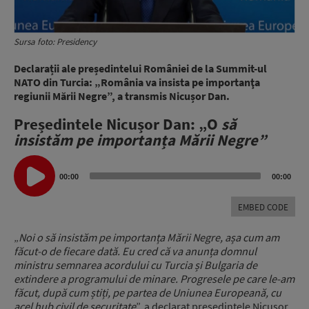
Sursa foto: Presidency
Declarații ale președintelui României de la Summit-ul
NATO din Turcia: „România va insista pe importanţa
regiunii Mării Negre”, a transmis Nicușor Dan.
Președintele Nicușor Dan: „O
să
insistăm pe importanța Mării Negre”
Audio
Player
00:00
00:00
EMBED CODE
„
Noi o să insistăm pe importanța Mării Negre, așa cum am
făcut-o de fiecare dată. Eu cred că va anunța domnul
ministru semnarea acordului cu Turcia și Bulgaria de
extindere a programului de minare. Progresele pe care le-am
făcut, după cum știți, pe partea de Uniunea Europeană, cu
acel hub civil de securitate
”, a declarat președintele Nicușor