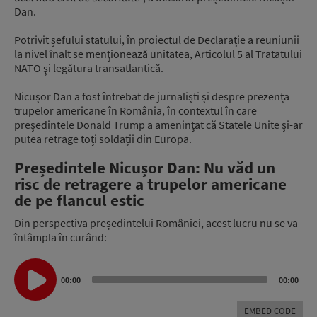
Dan.
Potrivit șefului statului, în proiectul de Declaraţie a reuniunii
la nivel înalt se menţionează unitatea, Articolul 5 al Tratatului
NATO şi legătura transatlantică.
Nicușor Dan a fost întrebat de jurnaliști și despre prezența
trupelor americane în România, în contextul în care
președintele Donald Trump a amenințat că Statele Unite și-ar
putea retrage toți soldații din Europa.
Președintele Nicușor Dan: Nu văd un
risc de retragere a trupelor americane
de pe flancul estic
Din perspectiva președintelui României, acest lucru nu se va
întâmpla în curând:
Audio
Player
00:00
00:00
EMBED CODE