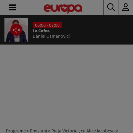
06:00 - 07:00
ACASĂ
La Cafea
Daniel Osmanovici
ȘTIRI
RADIO
CONCURSURI
PODCAST
ASCULTĂ
LIVE
Programe
>
Emisiuni
> Piaţa Victoriei, cu Alice Iacobescu: