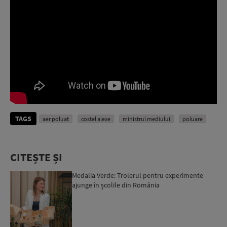
TAGS
aer poluat
costel alexe
ministrul mediului
poluare
CITEȘTE ȘI
Medalia Verde: Trolerul pentru experimente
ajunge în școlile din România