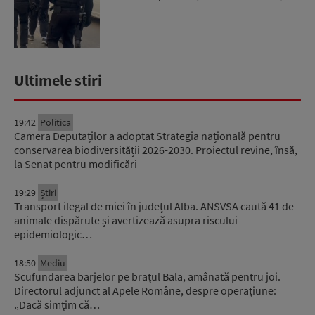
propunere ...
Ultimele stiri
19:42
Politica
Camera Deputaților a adoptat Strategia națională pentru
conservarea biodiversității 2026-2030. Proiectul revine, însă,
la Senat pentru modificări
19:29
Știri
Transport ilegal de miei în județul Alba. ANSVSA caută 41 de
animale dispărute și avertizează asupra riscului
epidemiologic…
18:50
Mediu
Scufundarea barjelor pe brațul Bala, amânată pentru joi.
Directorul adjunct al Apele Române, despre operațiune:
„Dacă simțim că…