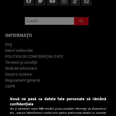
INFORMAŢII
FAQ
Valori editoriale
POLITICA DE CONFIDENŢIALITATE
Termeni şi condiţii
Notă de Informare
Despre cookies
Regulament general
GDPR
Contact
Nouă ne pasă ca datele tale personale să rămână
Descarcă gratuit aplicaţia Europa FM pentru smartphone:
confidențiale
Noi și partenerii noștri
585
stocăm și/sau accesăm informații pe dispozitivul
dvs., precum identificatorii cookie unici pentru prelucrarea datelor cu caracter