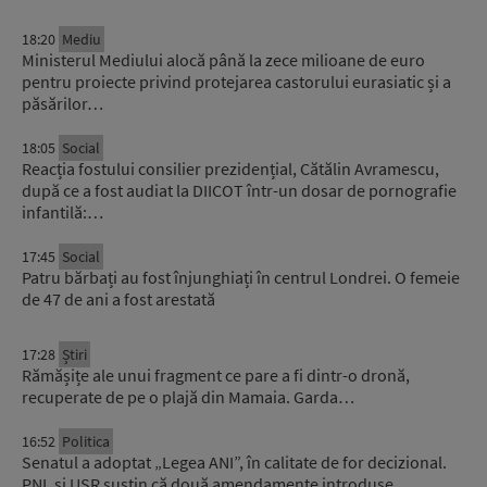
18:20
Mediu
Ministerul Mediului alocă până la zece milioane de euro
pentru proiecte privind protejarea castorului eurasiatic și a
păsărilor…
18:05
Social
Reacția fostului consilier prezidențial, Cătălin Avramescu,
după ce a fost audiat la DIICOT într-un dosar de pornografie
infantilă:…
17:45
Social
Patru bărbați au fost înjunghiați în centrul Londrei. O femeie
de 47 de ani a fost arestată
17:28
Știri
Rămășițe ale unui fragment ce pare a fi dintr-o dronă,
recuperate de pe o plajă din Mamaia. Garda…
16:52
Politica
Senatul a adoptat „Legea ANI”, în calitate de for decizional.
PNL și USR susțin că două amendamente introduse…