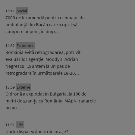
15:11
Social
7000 de lei amendă pentru echipajul de
ambulanță din Bacău care a oprit să
cumpere pepeni, în timp…
14:32
Economie
România evită retrogradarea, potrivit
evaluărilor agenției Moody’s| Adrian
Negrescu: ,,Suntem la un pas de
retrogradare în următoarele 18-20…
13:59
Externe
O dronă a explodat în Bulgaria, la 100 de
metri de granița cu România| MApN: radarele
nu au…
11:01
Life
Unde dispar vrăbiile din orașe?