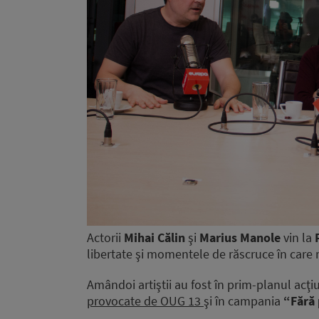
Actorii
Mihai Călin
şi
Marius Manole
vin la
P
libertate şi momentele de răscruce în care r
Amândoi artiştii au fost în prim-planul acţiun
provocate de OUG 13
şi în campania
“Fără p