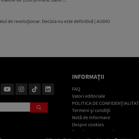
atul de revoluţionar. Decizia nu este definitivă | AUDIO
INFORMAŢII
FAQ
Valori editoriale
POLITICA DE CONFIDENŢIALITAT
Termeni şi condiţii
Notă de Informare
Despre cookies
Regulament general
GDPR