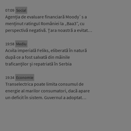
07:09
Social
Agenția de evaluare financiară Moody`s a
menținut ratingul României la „Baa3”, cu
perspectivă negativă. Țara noastră a evitat…
19:58
Mediu
Acvila imperială Feliks, eliberată în natură
după ce a fost salvată din mâinile
traficanților și repatriată în Serbia
19:34
Economie
Transelectrica poate limita consumul de
energie al marilor consumatori, dacă apare
un deficit în sistem. Guvernul a adoptat…