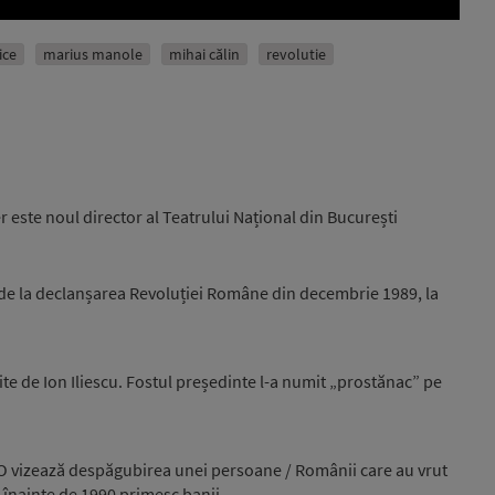
ice
marius manole
mihai călin
revolutie
este noul director al Teatrului Național din București
de la declanșarea Revoluției Române din decembrie 1989, la
ite de Ion Iliescu. Fostul președinte l-a numit „prostănac” pe
O vizează despăgubirea unei persoane / Românii care au vrut
înainte de 1990 primesc banii ...