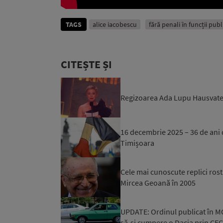
TAGS
alice iacobescu
fără penali în funcții publ
CITEȘTE ȘI
Regizoarea Ada Lupu Hausvater 
16 decembrie 2025 – 36 de ani 
Timișoara
Cele mai cunoscute replici rost
Mircea Geoană în 2005
UPDATE: Ordinul publicat în M
să-și cumpere o Dacia prin CEC 