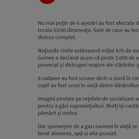
Player
Nu mai puțin de 6 așezări au fost afectate d
locala 03:00 dimineața. Sute de case au fos
distrus complet.
Națiunile Unite estimaseră inițial 670 de m
Guinee a declarat acum că peste 2.000 de oa
provocat și distrugeri majore ale clădirilor 
6 cadavre au fost scoase dintr-o zonă în car
copil au fost scoși în viață dintre dărâmăt
Imagini postate pe rețelele de socializare a
pentru a găsi supraviețuitori. Mulți își caut
pământ și moloz.
Dar speranțele de a gasi oameni în viață se
livrat alimente, apă și alte provizii.