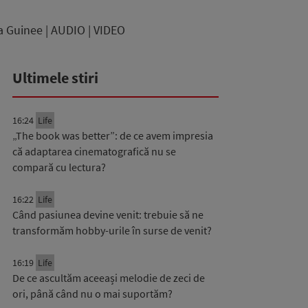
a Guinee | AUDIO | VIDEO
Ultimele stiri
16:24
Life
„The book was better”: de ce avem impresia
că adaptarea cinematografică nu se
compară cu lectura?
16:22
Life
Când pasiunea devine venit: trebuie să ne
transformăm hobby-urile în surse de venit?
16:19
Life
De ce ascultăm aceeași melodie de zeci de
ori, până când nu o mai suportăm?