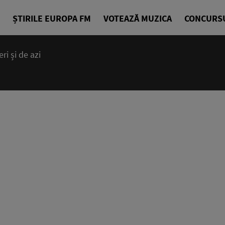
ȘTIRILE EUROPA FM
VOTEAZĂ MUZICA
CONCURS
i și de azi
14:00 - 23
Cea mai bună
EuropaFM