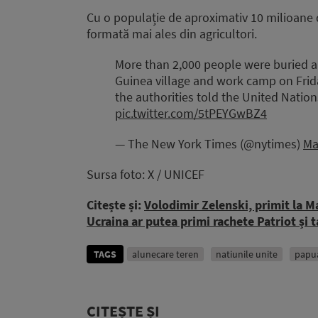
Cu o populație de aproximativ 10 milioane 
formată mai ales din agricultori.
More than 2,000 people were buried a
Guinea village and work camp on Frid
the authorities told the United Nati
pic.twitter.com/5tPEYGwBZ4
— The New York Times (@nytimes)
Ma
Sursa foto: X / UNICEF
Citește și:
Volodimir Zelenski, primit la Ma
Ucraina ar putea primi rachete Patriot și
TAGS
alunecare teren
natiunile unite
papu
CITEȘTE ȘI