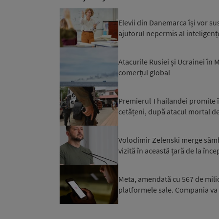
Elevii din Danemarca își vor su
ajutorul nepermis al inteligențe
Atacurile Rusiei și Ucrainei în
comerțul global
Premierul Thailandei promite în
cetățeni, după atacul mortal de
Volodimir Zelenski merge sâmbăt
vizită în această țară de la înce
Meta, amendată cu 567 de milioan
platformele sale. Compania va