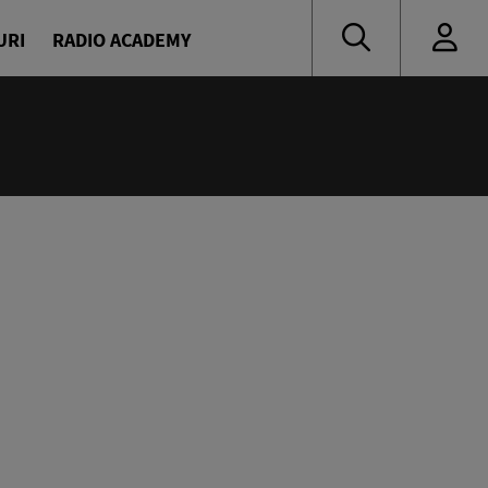
URI
RADIO ACADEMY
:55
 muzică de ieri și de azi