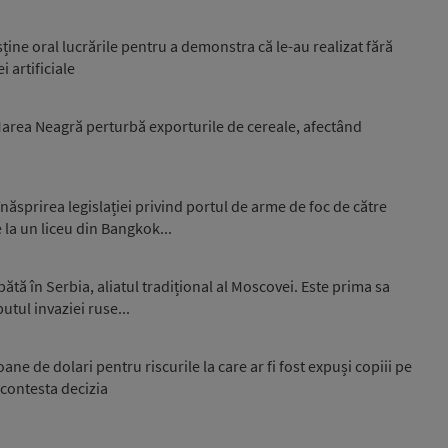
sține oral lucrările pentru a demonstra că le-au realizat fără
i artificiale
 Marea Neagră perturbă exporturile de cereale, afectând
ăsprirea legislației privind portul de arme de foc de către
 la un liceu din Bangkok...
ă în Serbia, aliatul tradițional al Moscovei. Este prima sa
putul invaziei ruse...
e de dolari pentru riscurile la care ar fi fost expuși copiii pe
 contesta decizia