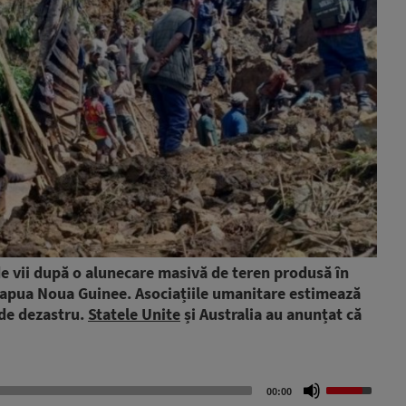
e vii după o alunecare masivă de teren produsă în
Papua Noua Guinee. Asociațiile umanitare estimează
 de dezastru.
Statele Unite
și Australia au anunțat că
Use
00:00
Up/Down