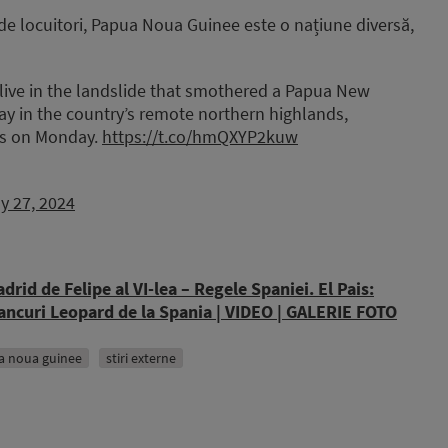
de locuitori, Papua Noua Guinee este o națiune diversă,
live in the landslide that smothered a Papua New
ay in the country’s remote northern highlands,
ons on Monday.
https://t.co/hmQXYP2kuw
y 27, 2024
drid de Felipe al VI-lea – Regele Spaniei. El Pais:
 tancuri Leopard de la Spania | VIDEO | GALERIE FOTO
a noua guinee
stiri externe