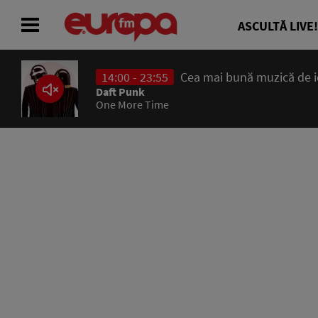
ASCULTĂ LIVE!
14:00 - 23:55
Cea mai bună muzică de ier
ACASĂ
Daft Punk
One More Time
ȘTIRI
RADIO
CONCURSURI
PODCAST
ASCULTĂ LIVE