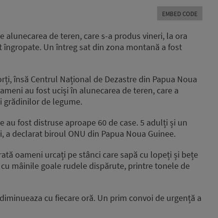
Arrow
EMBED CODE
keys
to
e alunecarea de teren, care s-a produs vineri, la ora
increase
t îngropate. Un întreg sat din zona montană a fost
or
decrease
volume.
orți, însă Centrul Național de Dezastre din Papua Noua
meni au fost uciși în alunecarea de teren, care a
și grădinilor de legume.
e au fost distruse aproape 60 de case. 5 adulți și un
uri, a declarat biroul ONU din Papua Noua Guinee.
rată oameni urcați pe stânci care sapă cu lopeți și bețe
ă cu mâinile goale rudele dispărute, printre tonele de
 diminueaza cu fiecare oră. Un prim convoi de urgență a