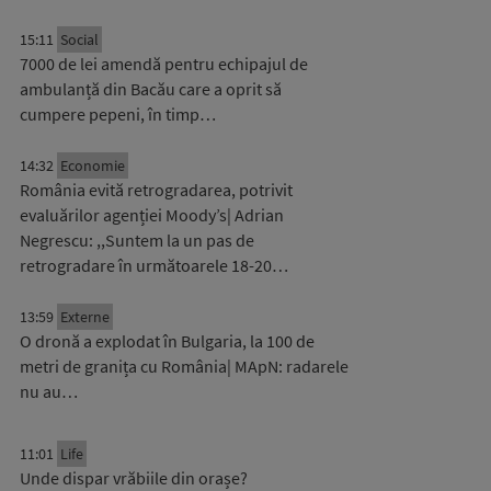
15:11
Social
7000 de lei amendă pentru echipajul de
ambulanță din Bacău care a oprit să
cumpere pepeni, în timp…
14:32
Economie
România evită retrogradarea, potrivit
evaluărilor agenției Moody’s| Adrian
Negrescu: ,,Suntem la un pas de
retrogradare în următoarele 18-20…
13:59
Externe
O dronă a explodat în Bulgaria, la 100 de
metri de granița cu România| MApN: radarele
nu au…
11:01
Life
Unde dispar vrăbiile din orașe?