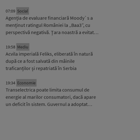
07:09
Social
Agenția de evaluare financiară Moody`s a
menținut ratingul României la „Baa3”, cu
perspectivă negativă. Țara noastră a evitat…
19:58
Mediu
Acvila imperială Feliks, eliberată în natură
după ce a fost salvată din mâinile
traficanților și repatriată în Serbia
19:34
Economie
Transelectrica poate limita consumul de
energie al marilor consumatori, dacă apare
un deficit în sistem. Guvernul a adoptat…