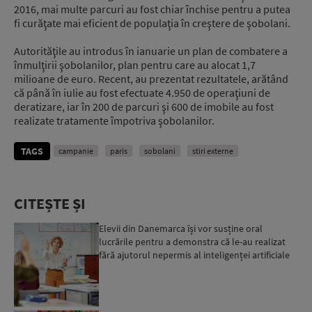
2016, mai multe parcuri au fost chiar închise pentru a putea
fi curăţate mai eficient de populaţia în creştere de şobolani.
Autorităţile au introdus în ianuarie un plan de combatere a
înmulţirii şobolanilor, plan pentru care au alocat 1,7
milioane de euro. Recent, au prezentat rezultatele, arătând
că până în iulie au fost efectuate 4.950 de operaţiuni de
deratizare, iar în 200 de parcuri şi 600 de imobile au fost
realizate tratamente împotriva şobolanilor.
TAGS
campanie
paris
sobolani
stiri externe
CITEȘTE ȘI
Elevii din Danemarca își vor susține oral
lucrările pentru a demonstra că le-au realizat
fără ajutorul nepermis al inteligenței artificiale