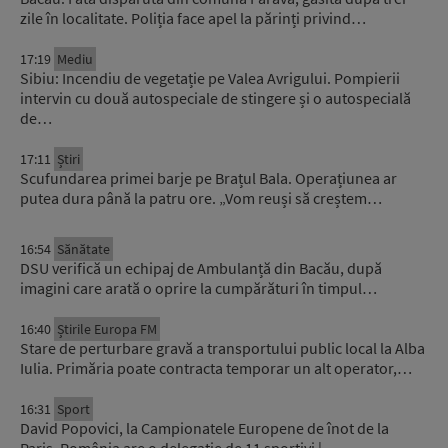
zile în localitate. Poliția face apel la părinți privind…
17:19
Mediu
Sibiu: Incendiu de vegetație pe Valea Avrigului. Pompierii
intervin cu două autospeciale de stingere și o autospecială
de…
17:11
Știri
Scufundarea primei barje pe Brațul Bala. Operațiunea ar
putea dura până la patru ore. „Vom reuși să creștem…
16:54
Sănătate
DSU verifică un echipaj de Ambulanță din Bacău, după
imagini care arată o oprire la cumpărături în timpul…
16:40
Știrile Europa FM
Stare de perturbare gravă a transportului public local la Alba
Iulia. Primăria poate contracta temporar un alt operator,…
16:31
Sport
David Popovici, la Campionatele Europene de înot de la
Paris. România are o delegație de 11 sportivi |…