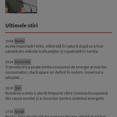
Ultimele stiri
19:58
Mediu
Acvila imperială Feliks, eliberată în natură după ce a fost
salvată din mâinile traficanților și repatriată în Serbia
19:34
Economie
Transelectrica poate limita consumul de energie al marilor
consumatori, dacă apare un deficit în sistem. Guvernul a
adoptat…
18:35
Știri
România a emis o alertă timpurie către Comisia Europeană
din cauza secetei și a riscurilor pentru sistemul energetic
17:35
Social
Bacău: Fata dispărută din comuna Parava, găsită după trei