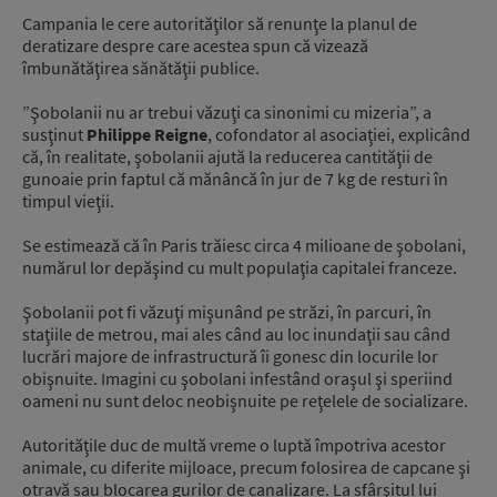
Campania le cere autorităţilor să renunţe la planul de
deratizare despre care acestea spun că vizează
îmbunătăţirea sănătăţii publice.
”Şobolanii nu ar trebui văzuţi ca sinonimi cu mizeria”, a
susţinut
Philippe Reigne
, cofondator al asociaţiei, explicând
că, în realitate, şobolanii ajută la reducerea cantităţii de
gunoaie prin faptul că mănâncă în jur de 7 kg de resturi în
timpul vieţii.
Se estimează că în Paris trăiesc circa 4 milioane de şobolani,
numărul lor depăşind cu mult populaţia capitalei franceze.
Şobolanii pot fi văzuţi mişunând pe străzi, în parcuri, în
staţiile de metrou, mai ales când au loc inundaţii sau când
lucrări majore de infrastructură îi gonesc din locurile lor
obişnuite. Imagini cu şobolani infestând oraşul şi speriind
oameni nu sunt deloc neobişnuite pe reţelele de socializare.
Autorităţile duc de multă vreme o luptă împotriva acestor
animale, cu diferite mijloace, precum folosirea de capcane şi
otravă sau blocarea gurilor de canalizare. La sfârşitul lui