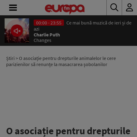
00:00 - 23:55
Ce mai bună muzică de ieri și de
ACASĂ
azi
Charlie Puth
Changes
ȘTIRI
RADIO
Știri
> O asociație pentru drepturile animalelor le cere
parizienilor să renunțe la masacrarea șobolanilor
CONCURSURI
PODCAST
ASCULTĂ
LIVE
O asociație pentru drepturile