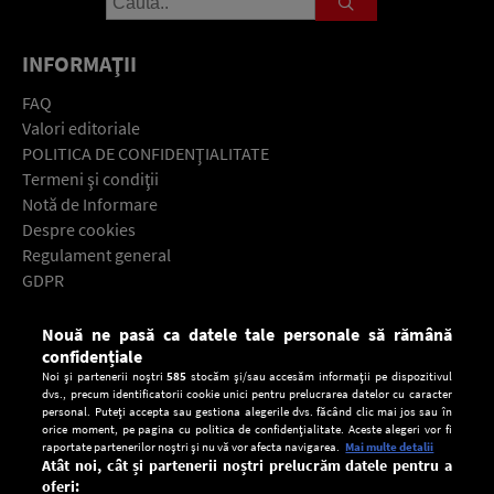
INFORMAŢII
FAQ
Valori editoriale
POLITICA DE CONFIDENŢIALITATE
Termeni şi condiţii
Notă de Informare
Despre cookies
Regulament general
GDPR
Contact
Nouă ne pasă ca datele tale personale să rămână
Descarcă gratuit aplicaţia Europa FM pentru smartphone:
confidențiale
Noi și partenerii noștri
585
stocăm și/sau accesăm informații pe dispozitivul
dvs., precum identificatorii cookie unici pentru prelucrarea datelor cu caracter
personal. Puteți accepta sau gestiona alegerile dvs. făcând clic mai jos sau în
orice moment, pe pagina cu politica de confidențialitate. Aceste alegeri vor fi
raportate partenerilor noștri și nu vă vor afecta navigarea.
Mai multe detalii
Atât noi, cât și partenerii noștri prelucrăm datele pentru a
oferi: