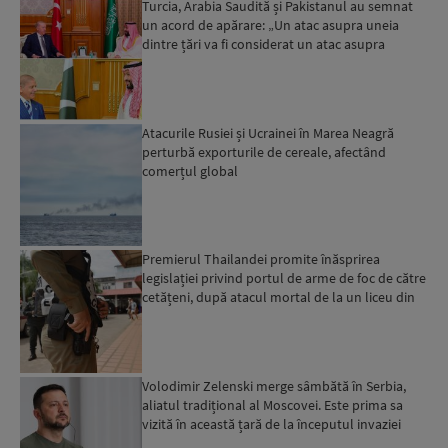
Turcia, Arabia Saudită și Pakistanul au semnat
un acord de apărare: „Un atac asupra uneia
dintre țări va fi considerat un atac asupra
tuturor”...
Atacurile Rusiei și Ucrainei în Marea Neagră
perturbă exporturile de cereale, afectând
comerțul global
Premierul Thailandei promite înăsprirea
legislației privind portul de arme de foc de către
cetățeni, după atacul mortal de la un liceu din
Bangkok...
Volodimir Zelenski merge sâmbătă în Serbia,
aliatul tradițional al Moscovei. Este prima sa
vizită în această țară de la începutul invaziei
ruse...