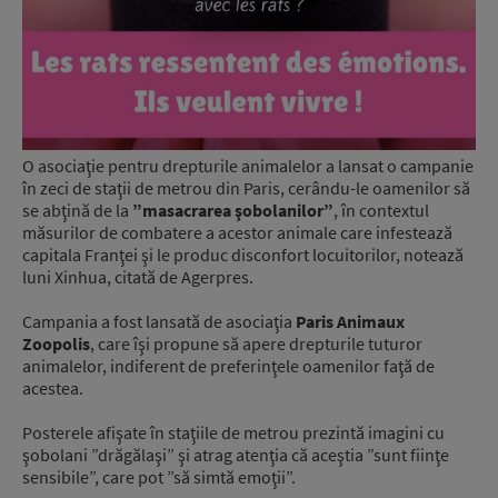
O asociaţie pentru drepturile animalelor a lansat o campanie
în zeci de staţii de metrou din Paris, cerându-le oamenilor să
se abţină de la
”masacrarea şobolanilor”
, în contextul
măsurilor de combatere a acestor animale care infestează
capitala Franţei şi le produc disconfort locuitorilor, notează
luni Xinhua, citată de Agerpres.
Campania a fost lansată de asociaţia
Paris Animaux
Zoopolis
, care îşi propune să apere drepturile tuturor
animalelor, indiferent de preferinţele oamenilor faţă de
acestea.
Posterele afişate în staţiile de metrou prezintă imagini cu
şobolani ”drăgălaşi” şi atrag atenţia că aceştia ”sunt fiinţe
sensibile”, care pot ”să simtă emoţii”.