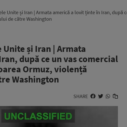
ele Unite și Iran | Armata americă a lovit ținte în Iran, după 
ului de către Washington
e Unite și Iran | Armata
 Iran, după ce un vas comercial
toarea Ormuz, violență
ătre Washington
SHARE