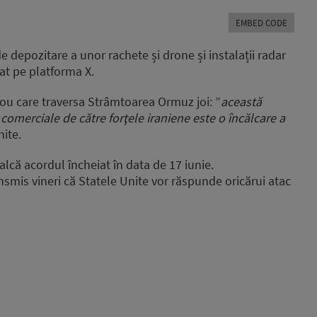
Arrow
EMBED CODE
keys
to
 depozitare a unor rachete și drone și instalații radar
increase
cat pe platforma X.
or
decrease
rgou care traversa Strâmtoarea Ormuz joi: ”
această
volume.
comerciale de către forţele iraniene este o încălcare a
nite.
alcă acordul încheiat în data de 17 iunie.
nsmis vineri că Statele Unite vor răspunde oricărui atac