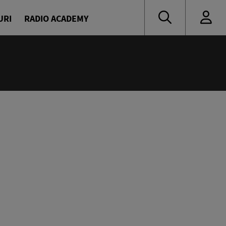
URI
RADIO ACADEMY
nă muzică