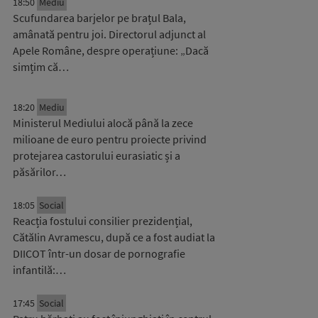
18:50
Mediu
Scufundarea barjelor pe brațul Bala,
amânată pentru joi. Directorul adjunct al
Apele Române, despre operațiune: „Dacă
simțim că…
18:20
Mediu
Ministerul Mediului alocă până la zece
milioane de euro pentru proiecte privind
protejarea castorului eurasiatic și a
păsărilor…
18:05
Social
Reacția fostului consilier prezidențial,
Cătălin Avramescu, după ce a fost audiat la
DIICOT într-un dosar de pornografie
infantilă:…
17:45
Social