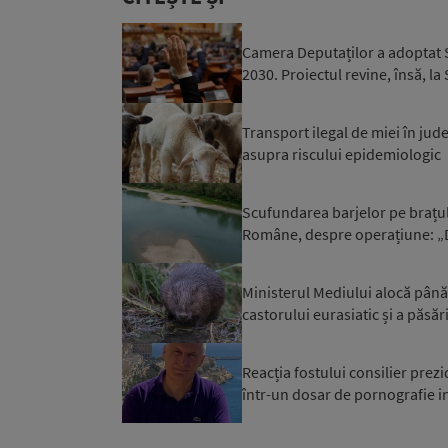
Camera Deputaților a adoptat S
2030. Proiectul revine, însă, la
Transport ilegal de miei în jud
asupra riscului epidemiologic
Scufundarea barjelor pe brațul
Române, despre operațiune: „Da
Ministerul Mediului alocă până
castorului eurasiatic și a păsăr
Reacția fostului consilier prez
într-un dosar de pornografie in