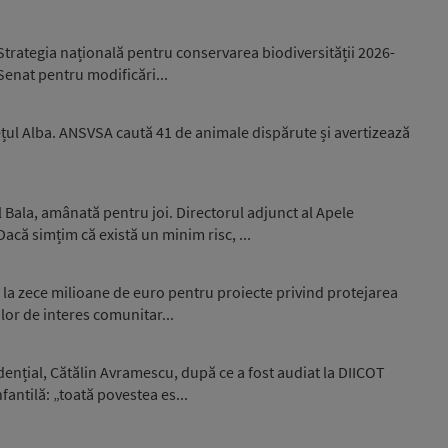
trategia națională pentru conservarea biodiversității 2026-
 Senat pentru modificări...
ețul Alba. ANSVSA caută 41 de animale dispărute și avertizează
 Bala, amânată pentru joi. Directorul adjunct al Apele
că simțim că există un minim risc, ...
 la zece milioane de euro pentru proiecte privind protejarea
ilor de interes comunitar...
idențial, Cătălin Avramescu, după ce a fost audiat la DIICOT
fantilă: „toată povestea es...