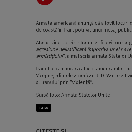
Player
Armata americană anunță că a lovit locuri de
de coastă în Iran, potrivit unui mesaj publi
Atacul vine după ce Iranul ar fi lovit un ca
agresiune nejustificată împotriva unei nave 
armistiţiului
”, a mai scris armata Statelor U
Iranul a transmis că atacul americanilor înc
Vicepreşedintele american J. D. Vance a tra
al Iranului prin ”violenţă”.
Sursă foto: Armata Statelor Unite
TAGS
CITEȘTE ȘI