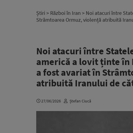
Știri
>
Război în Iran
> Noi atacuri între Stat
Strâmtoarea Ormuz, violență atribuită Iran
Noi atacuri între Statel
americă a lovit ținte în
a fost avariat în Strâm
atribuită Iranului de c
27/06/2026
Ștefan Ciucă