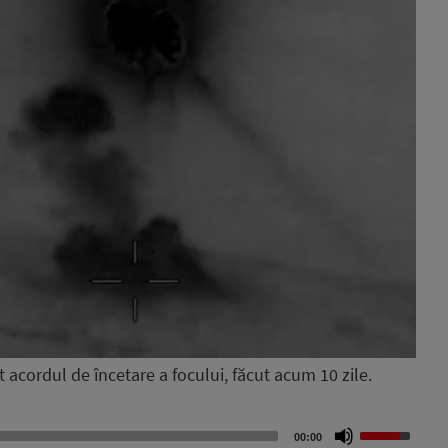
 acordul de încetare a focului, făcut acum 10 zile.
Use
00:00
Up/Down