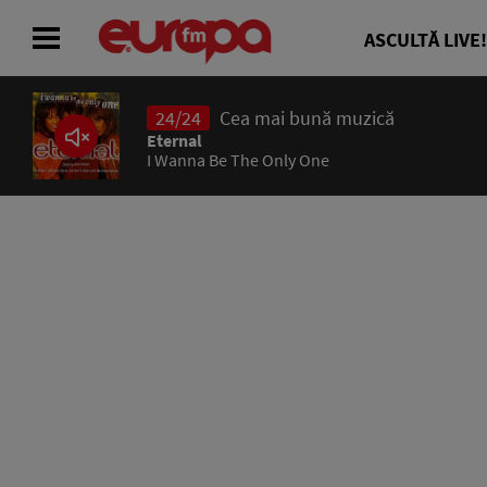
ASCULTĂ LIVE!
24/24
Cea mai bună muzică
ACASĂ
Eternal
I Wanna Be The Only One
ȘTIRI
RADIO
CONCURSURI
PODCAST
ASCULTĂ LIVE