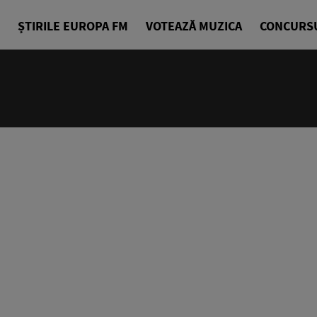
ȘTIRILE EUROPA FM
VOTEAZĂ MUZICA
CONCURS
24/24
Cea mai bu
Europa FM