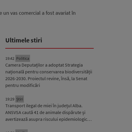
ce un vas comercial a fost avariat în
Ultimele stiri
19:42
Politica
Camera Deputaților a adoptat Strategia
națională pentru conservarea biodiversității
2026-2030. Proiectul revine, însă, la Senat
pentru modificări
19:29
Știri
Transport ilegal de miei în județul Alba.
ANSVSA caută 41 de animale dispărute și
avertizează asupra riscului epidemiologic…