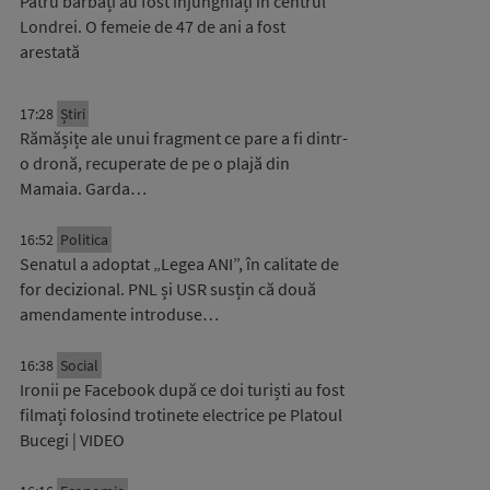
Patru bărbați au fost înjunghiați în centrul
Londrei. O femeie de 47 de ani a fost
arestată
17:28
Știri
Rămășițe ale unui fragment ce pare a fi dintr-
o dronă, recuperate de pe o plajă din
Mamaia. Garda…
16:52
Politica
Senatul a adoptat „Legea ANI”, în calitate de
for decizional. PNL și USR susțin că două
amendamente introduse…
16:38
Social
Ironii pe Facebook după ce doi turiști au fost
filmați folosind trotinete electrice pe Platoul
Bucegi | VIDEO