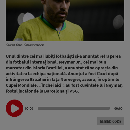
Sursa foto: Shutterstock
Unul dintre cei mai iubiți fotbaliști și-a anunțat retragerea
din fotbalul internațional. Neymar Jr., cel mai bun
marcator din istoria Braziliei, a anunțat că se oprește din
activitatea la echipa națională. Anunțul a fost făcut după
înfrângerea Braziliei în fața Norvegiei, aseară, în optimile
Cupei Mondiale. „Închei aici”. au fost cuvintele lui Neymar,
fostul jucător de la Barcelona și PSG.
Audio
00:00
00:00
Player
EMBED CODE