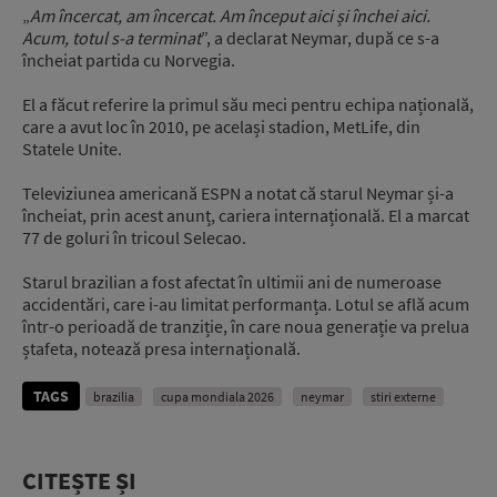
„
Am încercat, am încercat. Am început aici și închei aici.
Acum, totul s-a terminat
”, a declarat Neymar, după ce s-a
încheiat partida cu Norvegia.
El a făcut referire la primul său meci pentru echipa națională,
care a avut loc în 2010, pe același stadion, MetLife, din
Statele Unite.
Televiziunea americană ESPN a notat că starul Neymar și-a
încheiat, prin acest anunț, cariera internațională. El a marcat
77 de goluri în tricoul Selecao.
Starul brazilian a fost afectat în ultimii ani de numeroase
accidentări, care i-au limitat performanța. Lotul se află acum
într-o perioadă de tranziție, în care noua generație va prelua
ștafeta, notează presa internațională.
TAGS
brazilia
cupa mondiala 2026
neymar
stiri externe
CITEȘTE ȘI