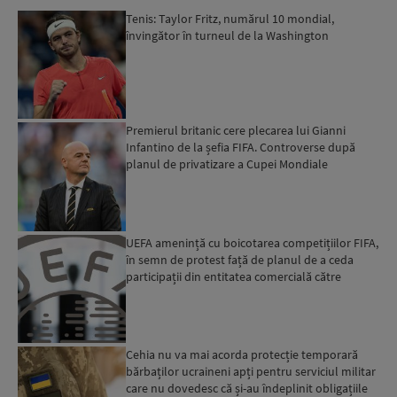
Tenis: Taylor Fritz, numărul 10 mondial,
învingător în turneul de la Washington
Premierul britanic cere plecarea lui Gianni
Infantino de la șefia FIFA. Controverse după
planul de privatizare a Cupei Mondiale
UEFA amenință cu boicotarea competițiilor FIFA,
în semn de protest față de planul de a ceda
participații din entitatea comercială către
investitori pr...
Cehia nu va mai acorda protecție temporară
bărbaților ucraineni apți pentru serviciul militar
care nu dovedesc că și-au îndeplinit obligațiile