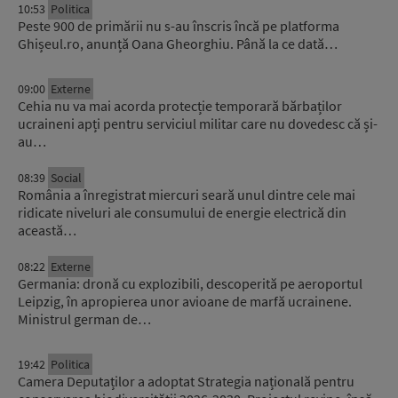
10:53
Politica
Peste 900 de primării nu s-au înscris încă pe platforma
Ghișeul.ro, anunță Oana Gheorghiu. Până la ce dată…
09:00
Externe
Cehia nu va mai acorda protecție temporară bărbaților
ucraineni apți pentru serviciul militar care nu dovedesc că și-
au…
08:39
Social
România a înregistrat miercuri seară unul dintre cele mai
ridicate niveluri ale consumului de energie electrică din
această…
08:22
Externe
Germania: dronă cu explozibili, descoperită pe aeroportul
Leipzig, în apropierea unor avioane de marfă ucrainene.
Ministrul german de…
19:42
Politica
Camera Deputaților a adoptat Strategia națională pentru