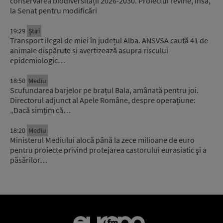
conservarea biodiversității 2026-2030. Proiectul revine, însă,
la Senat pentru modificări
19:29
Știri
Transport ilegal de miei în județul Alba. ANSVSA caută 41 de
animale dispărute și avertizează asupra riscului
epidemiologic…
18:50
Mediu
Scufundarea barjelor pe brațul Bala, amânată pentru joi.
Directorul adjunct al Apele Române, despre operațiune:
„Dacă simțim că…
18:20
Mediu
Ministerul Mediului alocă până la zece milioane de euro
pentru proiecte privind protejarea castorului eurasiatic și a
păsărilor…