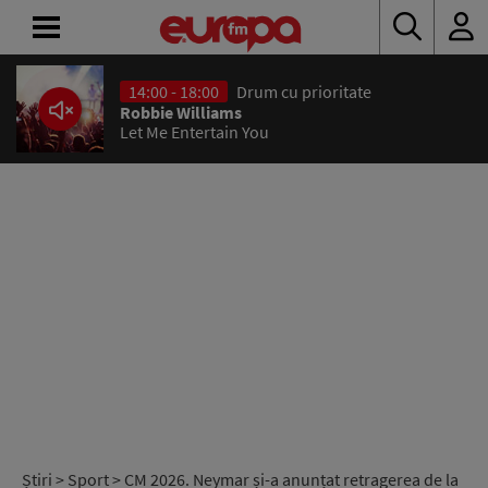
14:00 - 18:00
Drum cu prioritate
ACASĂ
Robbie Williams
Let Me Entertain You
ȘTIRI
RADIO
CONCURSURI
PODCAST
ASCULTĂ
LIVE
Știri
>
Sport
> CM 2026. Neymar și-a anunțat retragerea de la