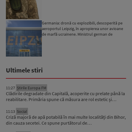
militar...
Germania: dronă cu explozibili, descoperită pe
aeroportul Leipzig, în apropierea unor avioane
de marfă ucrainene. Ministrul german de
Interne: „Avem d...
Ultimele stiri
11:27
Știrile Europa FM
Clădirile degradate din Capitală, acoperite cu prelate până la
reabilitare. Primăria spune că măsura are rol estetic și…
11:13
Social
Criză majoră de apă potabilă în mai multe localități din Bihor,
din cauza secetei. Ce spune purtătorul de…