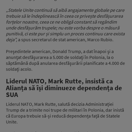
„Statele Unite continuă să aibă angajamente globale pe care
trebuie să le îndeplinească în ceea ce privește desfășurarea
forțelor noastre, ceea ce ne obligă constant să regândim
unde desfășurăm trupele; nu este vorba despre o măsură
punitivă, ci este pur și simplu un proces continuu care exista
deja”,
a spus secretarul de stat american, Marco Rubio.
Preşedintele american, Donald Trump, a dat înapoi şi a
anunţat desfăşurarea a 5.000 de soldaţi în Polonia, la o
săptămână după anularea desfăşurării planificate a 4.000 de
soldaţi acolo.
Liderul NATO, Mark Rutte, insistă ca
Alianța să își diminueze dependența de
SUA
Liderul NATO, Mark Rutte, salută decizia Administrației
Trump de a trimite noi trupe de militari în Polonia, dar inistă
că Europa trebuie să-și reducă dependența față de Statele
Unite.