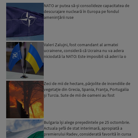
NATO ar putea să-și consolideze capacitatea de
descurajare nucleară în Europa pe fondul
amenințării ruse
Valeri Zalujni, fost comandant al armatei
ucrainene, consideră că Ucraina nu va adera
niciodată la NATO: Este imposibil să aderi la o
organizație care...
Zeci de mii de hectare, pârjolite de incendiile de
vegetație din Grecia, Spania, Franța, Portugalia
și Turcia. Sute de mii de oameni au fost
evacuați...
Bulgaria își alege președintele pe 25 octombrie.
Actuala șefă de stat interimară, apropiată a
premierului Radev, considerată favorită în cursa