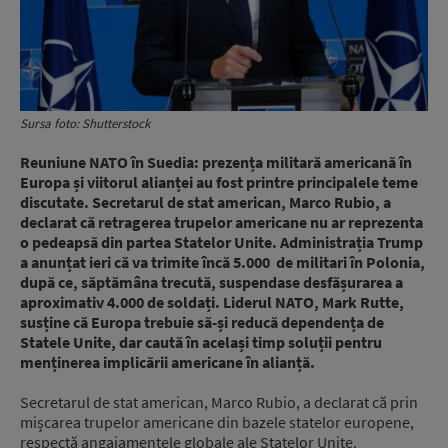
Sursa foto: Shutterstock
Reuniune NATO în Suedia: prezența militară americană în
Europa și viitorul alianței au fost printre principalele teme
discutate. Secretarul de stat american, Marco Rubio, a
declarat că retragerea trupelor americane nu ar reprezenta
o pedeapsă din partea Statelor Unite. Administrația Trump
a anunțat ieri că va trimite încă 5.000 de militari în Polonia,
după ce, săptămâna trecută, suspendase desfășurarea a
aproximativ 4.000 de soldați. Liderul NATO, Mark Rutte,
susține că Europa trebuie să-și reducă dependența de
Statele Unite, dar caută în același timp soluții pentru
menținerea implicării americane în alianță.
Secretarul de stat american, Marco Rubio, a declarat că prin
mișcarea trupelor americane din bazele statelor europene,
respectă angajamentele globale ale Statelor Unite.