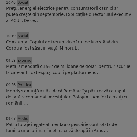
10:48
Social
Prețul energiei electrice pentru consumatorii casnici ar
putea crește din septembrie. Explicațiile directorului executiv
al ACUE. De ce…
10:19
Social
Constanța: Copilul de trei ani dispărut de la o stână din
Corbu a fost găsit în viață. Minorul…
09:53
Externe
Meta, amendată cu 567 de milioane de dolari pentru riscurile
la care ar fi fost expuși copiii pe platformele…
09:36
Politica
Moody’s anunță astăzi dacă România își păstrează ratingul
de țară recomandat investițiilor. Bolojan: „Am fost cinstiți cu
românii.…
09:07
Mediu
Patru foraje ilegale alimentau o pescărie controlată de
familia unui primar, în plină criză de apă în Arad…