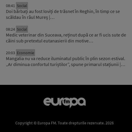
08:41
Social
Doi bărbați au fost loviți de trăsnet în Reghin, în timp ce se
scăldau în râul Mureș |…
08:24
Social
Medic veterinar din Suceava, reținut după ce ar fi ucis sute de
câini sub pretextul eutanasierii din motive…
20:03
Economie
Mangalia nu va reduce iluminatul public în plin sezon estival.
„Ar diminua confortul turiștilor”, spune primarul stațiunii |…
Copyright © Europa FM. Toate drepturile rezervate. 2026