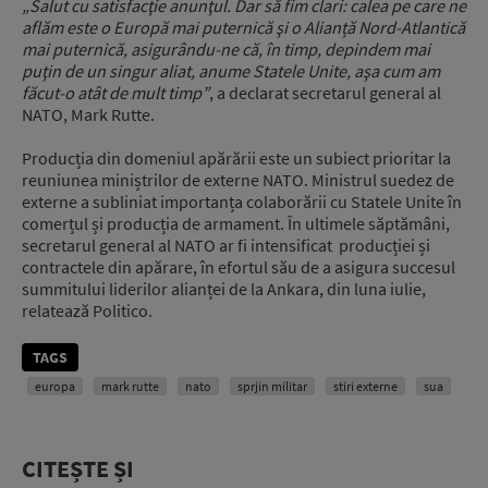
„Salut cu satisfacţie anunţul. Dar să fim clari: calea pe care ne
aflăm este o Europă mai puternică şi o Alianță Nord-Atlantică
mai puternică, asigurându-ne că, în timp, depindem mai
puţin de un singur aliat, anume Statele Unite, aşa cum am
făcut-o atât de mult timp”
, a declarat secretarul general al
NATO, Mark Rutte.
Producția din domeniul apărării este un subiect prioritar la
reuniunea miniștrilor de externe NATO. Ministrul suedez de
externe a subliniat importanța colaborării cu Statele Unite în
comerțul și producția de armament. În ultimele săptămâni,
secretarul general al NATO ar fi intensificat producției și
contractele din apărare, în efortul său de a asigura succesul
summitului liderilor alianței de la Ankara, din luna iulie,
relatează Politico.
TAGS
europa
mark rutte
nato
sprjin militar
stiri externe
sua
CITEȘTE ȘI