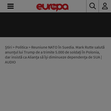
ACASĂ
ȘTIRI
RADIO
Știri
>
Politica
> Reuniune NATO în Suedia. Mark Rutte salută
anunțul lui Trump de a trimite 5.000 de soldați în Polonia,
dar insistă ca Alianța să își diminueze dependența de SUA |
CONCURSURI
AUDIO
PODCAST
ASCULTĂ
LIVE