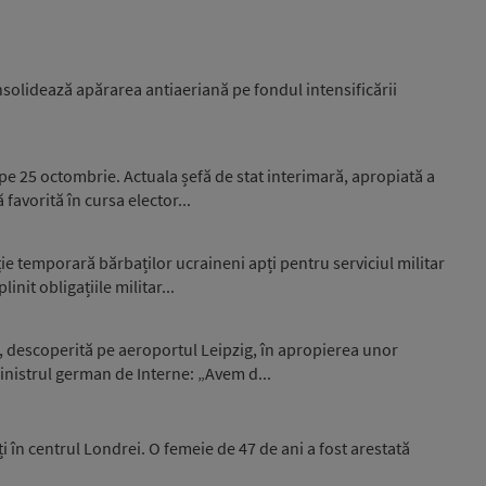
nsolidează apărarea antiaeriană pe fondul intensificării
 pe 25 octombrie. Actuala șefă de stat interimară, apropiată a
favorită în cursa elector...
e temporară bărbaților ucraineni apți pentru serviciul militar
nit obligațiile militar...
, descoperită pe aeroportul Leipzig, în apropierea unor
nistrul german de Interne: „Avem d...
i în centrul Londrei. O femeie de 47 de ani a fost arestată