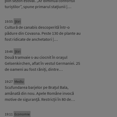
plin sezon estival. „Ar diminua confortul
turiștilor”, spune primarul stațiunii |…
19:55
Știri
Cultură de canabis descoperită într-o
pădure din Covasna. Peste 130 de plante au
fost ridicate de anchetatori |…
19:46
Știri
Două tramvaie s-au ciocnit în orașul
Gelsenkirchen, aflat în vestul Germaniei. 25
de oameni au fost răniți, dintre…
19:27
Mediu
Scufundarea barjelor pe Brațul Bala,
amânată din nou. Apele Române invocă
motive de siguranță. Restricții în 80 de…
19:11
Economie