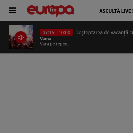
ASCULTĂ LIVE!
07:15 - 10:00
Deșteptarea de vacanță cu
ACASĂ
Vama
Vara pe repeat
ȘTIRI
RADIO
CONCURSURI
PODCAST
ASCULTĂ LIVE