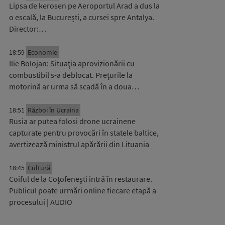
Lipsa de kerosen pe Aeroportul Arad a dus la
o escală, la București, a cursei spre Antalya.
Director:…
18:59
Economie
Ilie Bolojan: Situaţia aprovizionării cu
combustibil s-a deblocat. Prețurile la
motorină ar urma să scadă în a doua…
18:51
Război în Ucraina
Rusia ar putea folosi drone ucrainene
capturate pentru provocări în statele baltice,
avertizează ministrul apărării din Lituania
18:45
Cultură
Coiful de la Coțofenești intră în restaurare.
Publicul poate urmări online fiecare etapă a
procesului | AUDIO