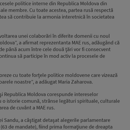
rocesele politice interne din Republica Moldova din
 sale membre. Cu toate acestea, partea rusă respectă
stea să contribuie la armonia interetnică în societatea
ltarea unei colaborări în diferite domenii cu noul
Moldova”, a afirmat reprezentanta MAE rus, adăugând că
 de până acum între cele două ţări vor fi consecvent
ntinua să participe în mod activ la procesele de
reze cu toate forţele politice moldovene care vizează
opoarele noastre”, a adăugat Maria Zaharova.
ia şi Republica Moldova corespunde intereselor
 o istorie comună, strânse legături spirituale, culturale
area de cuvânt a MAE rus.
aiei Sandu, a câştigat detaşat alegerile parlamentare
i (63 de mandate), fiind prima formaţiune de dreapta