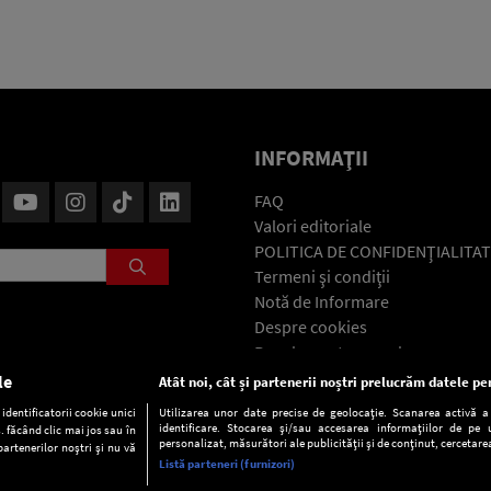
INFORMAŢII
FAQ
Valori editoriale
POLITICA DE CONFIDENŢIALITAT
Termeni şi condiţii
Notă de Informare
Despre cookies
Regulament general
GDPR
le
Atât noi, cât și partenerii noștri prelucrăm datele pen
Contact
dentificatorii cookie unici
Utilizarea unor date precise de geolocație. Scanarea activă a c
identificare. Stocarea și/sau accesarea informațiilor de pe u
. făcând clic mai jos sau în
personalizat, măsurători ale publicității și de conținut, cercetarea
partenerilor noștri și nu vă
Listă parteneri (furnizori)