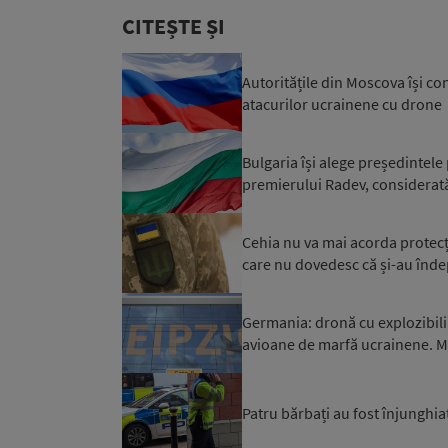
CITEȘTE ȘI
Autoritățile din Moscova își co
atacurilor ucrainene cu drone
Bulgaria își alege președintele
premierului Radev, considerată 
Cehia nu va mai acorda protecți
care nu dovedesc că și-au îndepli
Germania: dronă cu explozibili
avioane de marfă ucrainene. Mi
Patru bărbați au fost înjunghiaț