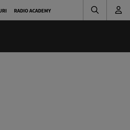
URI
RADIO ACADEMY
:00
 de vacanță cu Denis și Diana
naru și Diana Enache