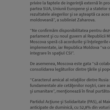
privire la faptele de ingerinţă externă în p
partea SUA, Uniunii Europene şi a statelor
rezultatele alegerilor şi se aşteaptă ca ace
moldoveană”, a subliniat Zaharova.
“Ne confirmăm disponibilitatea pentru dezvo
parlament şi cu noul guvern al Republicii 
Moscova speră că acordurile şi înţelegerile
implementate, iar Republica Moldova “va co
integrare în spaţiul CSI”.
De asemenea, Moscova este gata “să colabo
consolidarea legăturilor dintre ţările şi p
“Caracterul amical al relaţiilor dintre Rus
fundamentale ale cetăţenilor noştri, care au
şi umanitare”, menţionează în final purtăto
Partidul Acţiune şi Solidaritate (PAS), al M
anticipate de duminică, cu 52,8% din votur