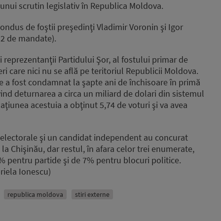
unui scrutin legislativ în Republica Moldova.
condus de foştii preşedinţi Vladimir Voronin şi Igor
(32 de mandate).
 reprezentanţii Partidului Şor, al fostului primar de
i care nici nu se află pe teritoriul Republicii Moldova.
ce a fost condamnat la şapte ani de închisoare în primă
vind deturnarea a circa un miliard de dolari din sistemul
maţiunea acestuia a obţinut 5,74 de voturi şi va avea
ri electorale şi un candidat independent au concurat
la Chişinău, dar restul, în afara celor trei enumerate,
% pentru partide şi de 7% pentru blocuri politice.
riela Ionescu)
republica moldova
stiri externe