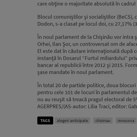
care obţine o majoritate absolută în cadrul 
Blocul comuniştilor şi socialiştilor (BeCS), 
Dodon, s-a clasat pe locul doi, cu 27,17% 
În noul parlament de la Chişinău vor intra şi
Orhei, Ilan Şor, un controversat om de afacer
El este dat în căutare internaţională după 
instanţă în Dosarul “Furtul miliardului” pri
bancar al republicii între 2012 şi 2015. For
şase mandate în noul parlament.
În total 20 de partide politice, doua blocu
pentru cele 101 de locuri în parlamentul de 
nu au reuşit să treacă pragul electoral de 5
AGERPRES/(AS-autor: Lilia Traci, editor: Gab
TAGS
alegeri anticipate
chisinau
moscova