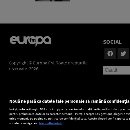
SOCIAL
Copyright © Europa FM. Toate drepturile
rezervate. 2026
Nouă ne pasă ca datele tale personale să rămână confidenția
Setări:
Noi și partenerii noștri
585
stocăm și/sau accesăm informații pe dispozitivul dvs., precum i
pentru prelucrarea datelor cu caracter personal. Puteți accepta sau gestiona alegerile dvs
Dark Mode
orice moment, pe pagina cu politica de confidențialitate. Aceste alegeri vor fi raportate 
vor afecta navigarea.
Mai multe detalii