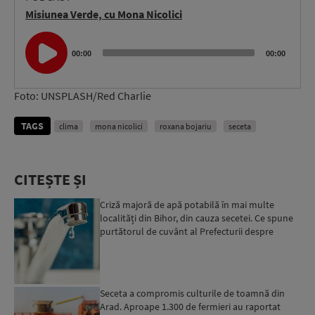
Misiunea Verde, cu Mona Nicolici
Audio
Player
00:00
00:00
Foto: UNSPLASH/Red Charlie
TAGS
clima
mona nicolici
roxana bojariu
seceta
CITEȘTE ȘI
Criză majoră de apă potabilă în mai multe
localități din Bihor, din cauza secetei. Ce spune
purtătorul de cuvânt al Prefecturii despre
măsurile luate ...
Seceta a compromis culturile de toamnă din
Arad. Aproape 1.300 de fermieri au raportat