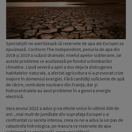
Specialiștii ne avertizează că rezervele de apa ale Europei se
epuizează. Conform The Independent, penuria de apa din
2018 și 2019 a scăzut dramatic nivelul apelor subterane, iar
aceste probleme se acutizează pe fondul schimbarilor
climatice. Lipsă severă a apei a dus deja la distrugerea
habitatelor naturale, a afectat agricultura si a provocat crize
majore în domeniul energiei. Fără cantități suficiente de apă
de răcire, centralele nucleare din Franța, dar și
hidrocentralele au avut probleme în a genera energie
electrică.
Vara anului 2022 a adus și ea efecte unice în ultimii 500 de
ani: „mai mult de jumătate din suprafața Europei s-a
confruntat cu seceta intensa, ceea ce ne-a adus la un pas de
catastrofa hidrologica, pe masura ce rezervele de apa
subterană se epuizează”, spun cercetătorii.