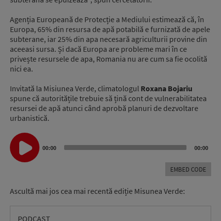
Agenția Europeană de Protecție a Mediului estimează că, în
Europa, 65% din resursa de apă potabilă e furnizată de apele
subterane, iar 25% din apa necesară agriculturii provine din
aceeasi sursa. Și dacă Europa are probleme mari în ce
privește resursele de apa, Romania nu are cum sa fie ocolită
nici ea.
Invitată la Misiunea Verde, climatologul
Roxana Bojariu
spune că autoritățile trebuie să țină cont de vulnerabilitatea
resursei de apă atunci când aprobă planuri de dezvoltare
urbanistică.
Audio
00:00
00:00
Player
EMBED CODE
Ascultă mai jos cea mai recentă ediție Misunea Verde:
PODCAST