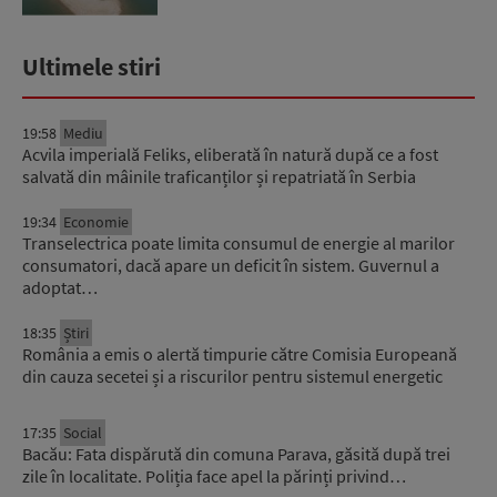
Ultimele stiri
19:58
Mediu
Acvila imperială Feliks, eliberată în natură după ce a fost
salvată din mâinile traficanților și repatriată în Serbia
19:34
Economie
Transelectrica poate limita consumul de energie al marilor
consumatori, dacă apare un deficit în sistem. Guvernul a
adoptat…
18:35
Știri
România a emis o alertă timpurie către Comisia Europeană
din cauza secetei și a riscurilor pentru sistemul energetic
17:35
Social
Bacău: Fata dispărută din comuna Parava, găsită după trei
zile în localitate. Poliția face apel la părinți privind…