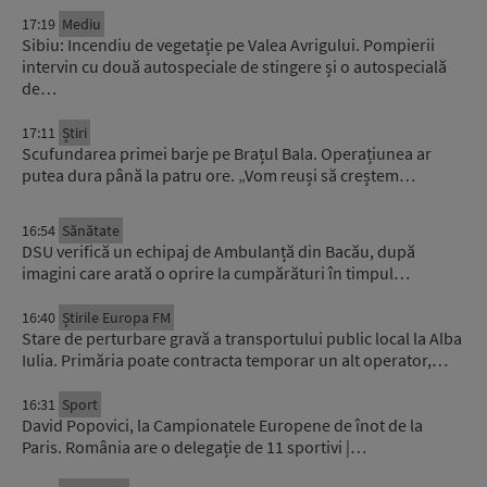
17:19
Mediu
Sibiu: Incendiu de vegetație pe Valea Avrigului. Pompierii
intervin cu două autospeciale de stingere și o autospecială
de…
17:11
Știri
Scufundarea primei barje pe Brațul Bala. Operațiunea ar
putea dura până la patru ore. „Vom reuși să creștem…
16:54
Sănătate
DSU verifică un echipaj de Ambulanță din Bacău, după
imagini care arată o oprire la cumpărături în timpul…
16:40
Știrile Europa FM
Stare de perturbare gravă a transportului public local la Alba
Iulia. Primăria poate contracta temporar un alt operator,…
16:31
Sport
David Popovici, la Campionatele Europene de înot de la
Paris. România are o delegație de 11 sportivi |…