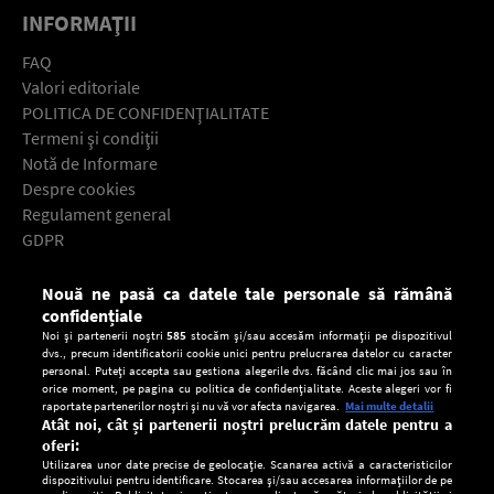
INFORMAŢII
FAQ
Valori editoriale
POLITICA DE CONFIDENŢIALITATE
Termeni şi condiţii
Notă de Informare
Despre cookies
Regulament general
GDPR
Contact
Nouă ne pasă ca datele tale personale să rămână
Descarcă gratuit aplicaţia Europa FM pentru smartphone:
confidențiale
Noi și partenerii noștri
585
stocăm și/sau accesăm informații pe dispozitivul
dvs., precum identificatorii cookie unici pentru prelucrarea datelor cu caracter
personal. Puteți accepta sau gestiona alegerile dvs. făcând clic mai jos sau în
orice moment, pe pagina cu politica de confidențialitate. Aceste alegeri vor fi
raportate partenerilor noștri și nu vă vor afecta navigarea.
Mai multe detalii
Atât noi, cât și partenerii noștri prelucrăm datele pentru a
oferi:
Utilizarea unor date precise de geolocație. Scanarea activă a caracteristicilor
dispozitivului pentru identificare. Stocarea și/sau accesarea informațiilor de pe