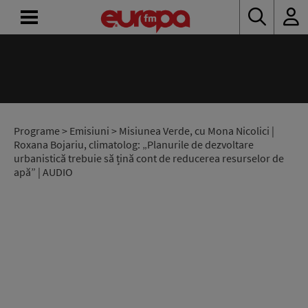
ACASĂ
ȘTIRI
RADIO
Programe
>
Emisiuni
> Misiunea Verde, cu Mona Nicolici |
Roxana Bojariu, climatolog: „Planurile de dezvoltare
urbanistică trebuie să țină cont de reducerea resurselor de
CONCURSURI
apă” | AUDIO
PODCAST
ASCULTĂ
LIVE