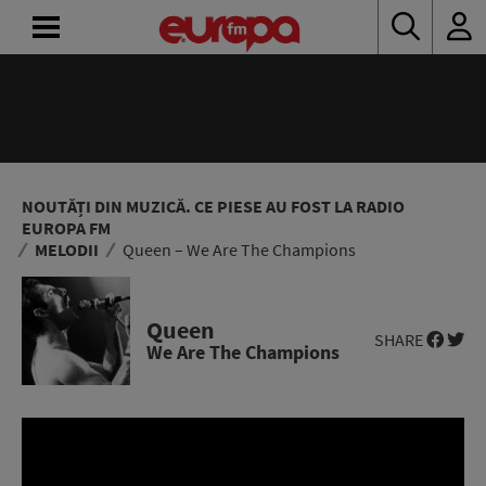
ACASĂ
ȘTIRI
RADIO
NOUTĂȚI DIN MUZICĂ. CE PIESE AU FOST LA RADIO
EUROPA FM
MELODII
Queen – We Are The Champions
CONCURSURI
PODCAST
Queen
SHARE
We Are The Champions
ASCULTĂ
LIVE