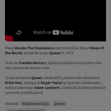
Piesa
We Are The Champions
este inclusă pe discul
News of
the World
, lansat de trupa
Queen
în 1977.
Scris de
Freddie Mercury
, cântecul rămâne a fi printre cele
mai cunoscute imnuri rock.
Trupa britanică
Queen
, alcătuită în prezent din chitaristul
Brian May
, toboşarul
Roger Taylor
şi noul lor colaborator,
solistul american
Adam Lambert
, continuă să interpreteze în
concerte această piesă.
Etichete:
freddie mercury
queen
we are the champions