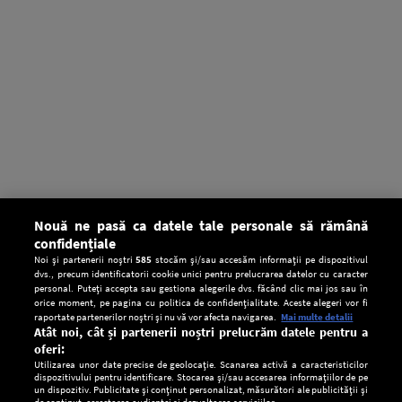
Nouă ne pasă ca datele tale personale să rămână
confidențiale
Noi și partenerii noștri
585
stocăm și/sau accesăm informații pe dispozitivul
dvs., precum identificatorii cookie unici pentru prelucrarea datelor cu caracter
personal. Puteți accepta sau gestiona alegerile dvs. făcând clic mai jos sau în
orice moment, pe pagina cu politica de confidențialitate. Aceste alegeri vor fi
raportate partenerilor noștri și nu vă vor afecta navigarea.
Mai multe detalii
Atât noi, cât și partenerii noștri prelucrăm datele pentru a
oferi:
Utilizarea unor date precise de geolocație. Scanarea activă a caracteristicilor
dispozitivului pentru identificare. Stocarea și/sau accesarea informațiilor de pe
un dispozitiv. Publicitate și conținut personalizat, măsurători ale publicității și
de conținut, cercetarea audienței și dezvoltarea serviciilor.