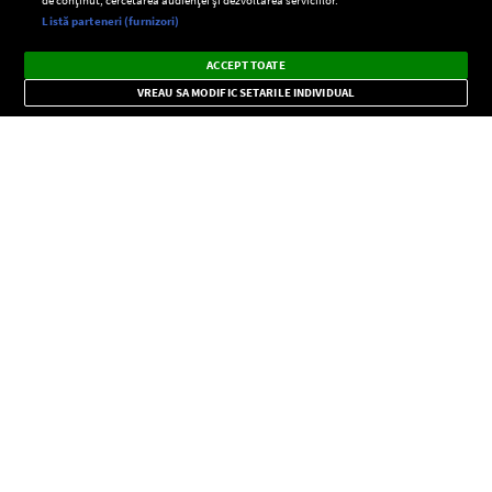
Setări:
Listă parteneri (furnizori)
Ascultă Europa FM în aplicație
Dark
×
Instalează
Radio live, podcasturi, știri și alerte
ACCEPT TOATE
Mode
importante.
VREAU SA MODIFIC SETARILE INDIVIDUAL
CONFIDENŢIALITATE
Copyright © Europa FM. Toate drepturile rezervate. 2026
SOCIAL